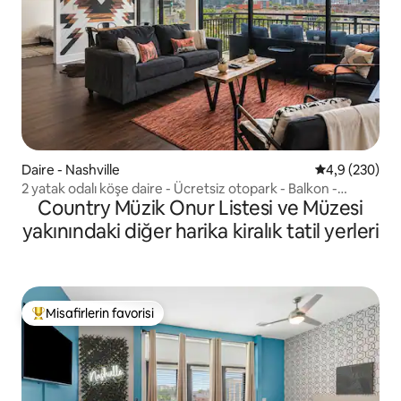
Daire - Nashville
5 üzerinden o
4,9 (230)
2 yatak odalı köşe daire - Ücretsiz otopark - Balkon -
Country Müzik Onur Listesi ve Müzesi
Isıtmalı havuz!
yakınındaki diğer harika kiralık tatil yerleri
Misafirlerin favorisi
Misafirlerin favorilerinden en beğenilenler arasında