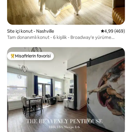
Site içi konut - Nashville
5 üzerinden or
4,99 (469)
Tam donanımlı konut - 6 kişilik - Broadway'e yürüme
mesafesinde
Misafirlerin favorisi
Misafirlerin favorilerinden en beğenilenler arasında