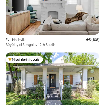
Ev - Nashville
5 üzerinden
5 (108)
Büyüleyici Bungalov 12th South
Misafirlerin favorisi
Misafirlerin favorilerinden en beğenilenler arasında