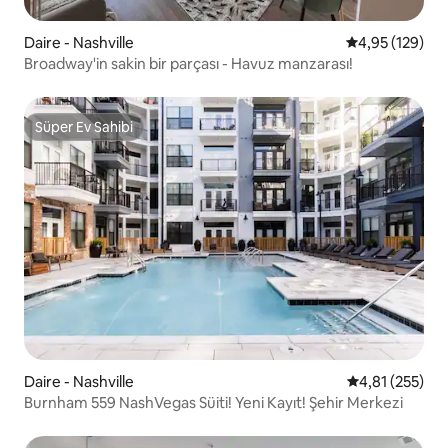
Daire - Nashville
5 üzerinden or
4,95 (129)
Broadway'in sakin bir parçası - Havuz manzarası!
Süper Ev Sahibi
Süper Ev Sahibi
Daire - Nashville
5 üzerinden o
4,81 (255)
Burnham 559 NashVegas Süiti! Yeni Kayıt! Şehir Merkezi