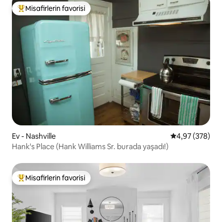
Misafirlerin favorisi
Misafirlerin favorilerinden en beğenilenler arasında
Ev - Nashville
5 üzerinden or
4,97 (378)
Hank's Place (Hank Williams Sr. burada yaşadı!)
Misafirlerin favorisi
Misafirlerin favorilerinden en beğenilenler arasında