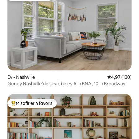
Ev - Nashville
5 üzerinden or
4,97 (130)
Güney Nashville'de sıcak bir ev 6'->BNA, 10'->Broadway
Misafirlerin favorisi
Misafirlerin favorilerinden en beğenilenler arasında