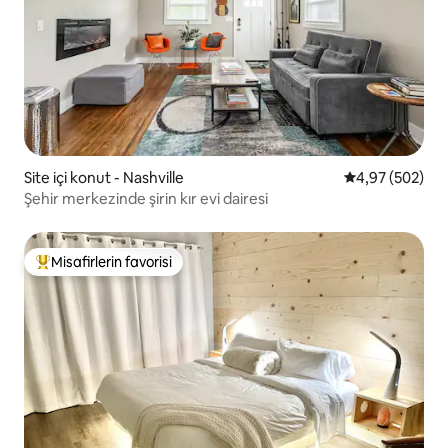
Site içi konut - Nashville
5 üzerinden or
4,97 (502)
Şehir merkezinde şirin kır evi dairesi
Misafirlerin favorisi
Misafirlerin favorilerinden en beğenilenler arasında