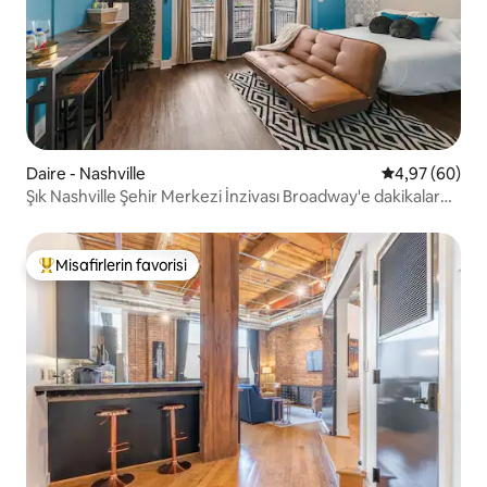
Daire - Nashville
5 üzerinden o
4,97 (60)
Şık Nashville Şehir Merkezi İnzivası Broadway'e dakikalar
mesafesinde
Misafirlerin favorisi
Misafirlerin favorilerinden en beğenilenler arasında