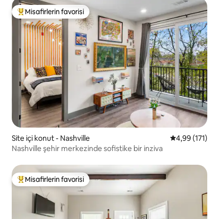
Misafirlerin favorisi
Misafirlerin favorilerinden en beğenilenler arasında
Site içi konut - Nashville
5 üzerinden o
4,99 (171)
Nashville şehir merkezinde sofistike bir inziva
Misafirlerin favorisi
Misafirlerin favorilerinden en beğenilenler arasında