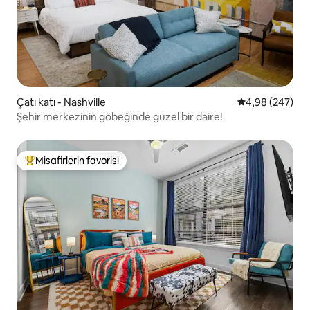
Çatı katı - Nashville
5 üzerinden or
4,98 (247)
Şehir merkezinin göbeğinde güzel bir daire!
Misafirlerin favorisi
Misafirlerin favorilerinden en beğenilenler arasında