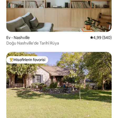
Ev - Nashville
5 üzerinden or
4,99 (540)
Doğu Nashville'de Tarihî Rüya
Misafirlerin favorisi
Misafirlerin favorilerinden en beğenilenler arasında