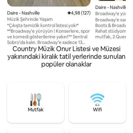
Daire - Nashville
Daire - Nashville
5 üzerinden ortalama 4,98 puan
4,98 (127)
Broadway'e yürüy
Müzik Şehrinde Yaşam
kişilik•Havuz•Spo
Broadway'e sadece 
*Çıkışta temizlik kontrol listesi yok!*
Boots & Broadway'
**Broadway'e yürüyün | Konserlere, spor
Rahat stüdyomuz, i
ve komedi gösterilerine yakın!** Sentral
mutfak, 2 Queen 
Sobro'da kalın. Broadway'e sadece 13
Queen Deluxe Pelu
Country Müzik Onur Listesi ve Müzesi
dakika yürüme mesafesinde ve en iyi
yastık ve battaniye
mekânlara birkaç adım uzaklıktadır.
malzemeleri ve çok
yakınındaki kiralık tatil yerlerinde sunulan
Bridgestone Arena, Ryman Auditorium,
kendinizi evinizde
popüler olanaklar
Nissan Stadyumu ve daha fazlasına hızlı
sağlayacaktır! St
erişim. Hızlı kablosuz internet bağlantısı,
edenler, çiftler ve
tam donanımlı mutfak, spor salonu
idealdir. Misafirler
erişimi ve modern konforun keyfini
fitness salonuna/
çıkarın. King boy yatak + çekyat ile 4 kişi
duvarına, ızgaralar
rahatça uyuyabilir. - Bir park yeri dahildir,
olacaktır. Broad
ekstra ücret yoktur! - Spor salonuna
şehir merkezine kı
erişim! - Havuza erişim! - Her konaklama
mesafesinde.
Mutfak
Wifi
arasında profesyonelce temizlenir!