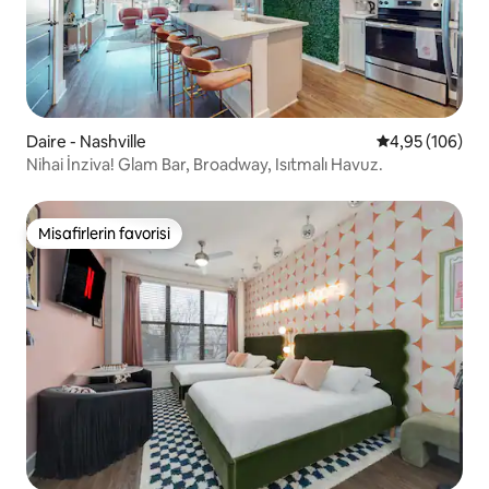
Daire - Nashville
5 üzerinden or
4,95 (106)
Nihai İnziva! Glam Bar, Broadway, Isıtmalı Havuz.
Misafirlerin favorisi
Misafirlerin favorisi