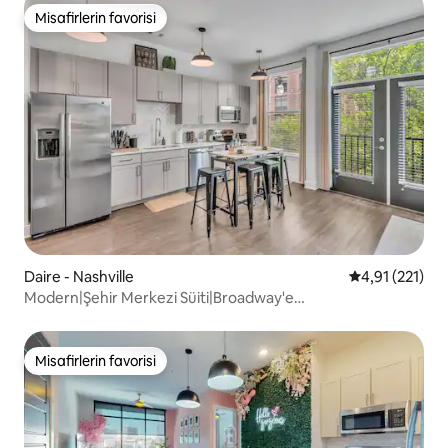
Misafirlerin favorisi
Misafirlerin favorisi
Daire - Nashville
5 üzerinden o
4,91 (221)
Modern|Şehir Merkezi Süiti|Broadway'e
Yürüyüş|Havuz|Spor Salonu|
Misafirlerin favorisi
Misafirlerin favorisi