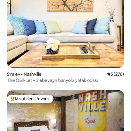
Sıra ev - Nashville
5 üzerinden
5 (276)
The Owl-Let – 2 ebeveyn banyolu yatak odası
Misafirlerin favorisi
Misafirlerin favorilerinden en beğenilenler arasında