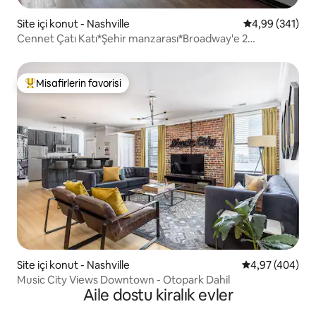
Site içi konut - Nashville
5 üzerinden or
4,99 (341)
Cennet Çatı Katı*Şehir manzarası*Broadway'e 2
blok*Havuz
Misafirlerin favorisi
Misafirlerin favorilerinden en beğenilenler arasında
Site içi konut - Nashville
5 üzerinden or
4,97 (404)
Music City Views Downtown - Otopark Dahil
Aile dostu kiralık evler