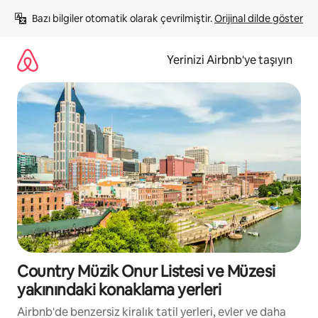
İçeriğe
Bazı bilgiler otomatik olarak çevrilmiştir. 
Orijinal dilde göster
atla
Yerinizi Airbnb'ye taşıyın
Country Müzik Onur Listesi ve Müzesi
yakınındaki konaklama yerleri
Airbnb'de benzersiz kiralık tatil yerleri, evler ve daha