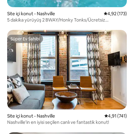
Site içi konut - Nashville
5 üzerinden o
4,92 (173)
5 dakika yürüyüş 2 BWAY/Honky Tonks/Ücretsiz
Şarap+Balkon
Süper Ev Sahibi
Süper Ev Sahibi
Site içi konut - Nashville
5 üzerinden o
4,91 (741)
Nashville'in en iyisi seçilen canlı ve fantastik konut!