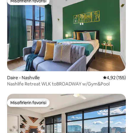
Misafirlerin favorisi
Misafirlerin favorisi
Daire - Nashville
5 üzerinden o
4,92 (155)
Nashlife Retreat WLK toBROADWAY w/Gym&Pool
Misafirlerin favorisi
Misafirlerin favorisi