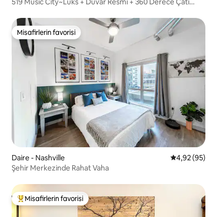
519 Music City~Lüks + Duvar Resmi + 360 Derece Çatı
Manzarası!
Misafirlerin favorisi
Misafirlerin favorisi
Daire - Nashville
5 üzerinden o
4,92 (95)
Şehir Merkezinde Rahat Vaha
Misafirlerin favorisi
Misafirlerin favorilerinden en beğenilenler arasında