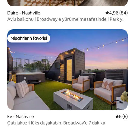
Daire - Nashville
5 üzerinden o
4,96 (84)
Avlu balkonu | Broadway'e yürüme mesafesinde | Park yeri
$
Misafirlerin favorisi
Misafirlerin favorisi
Ev - Nashville
5 üzerin
5 (5)
Çatı jakuzili lüks duşakabin, Broadway'e 7 dakika