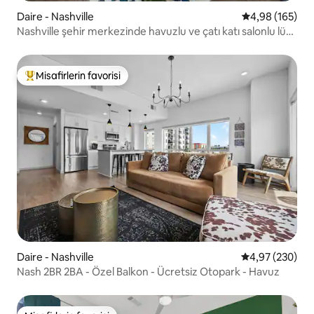
Daire - Nashville
5 üzerinden or
4,98 (165)
Nashville şehir merkezinde havuzlu ve çatı katı salonlu lüks
süit
Misafirlerin favorisi
Misafirlerin favorilerinden en beğenilenler arasında
Daire - Nashville
5 üzerinden or
4,97 (230)
Nash 2BR 2BA - Özel Balkon - Ücretsiz Otopark - Havuz