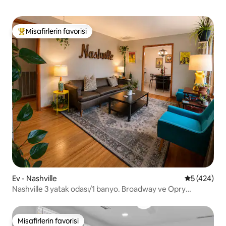
Misafirlerin favorisi
Misafirlerin favorilerinden en beğenilenler arasında
Ev - Nashville
5 üzerinden
5 (424)
Nashville 3 yatak odası/1 banyo. Broadway ve Opry
yakınında
Misafirlerin favorisi
Misafirlerin favorisi