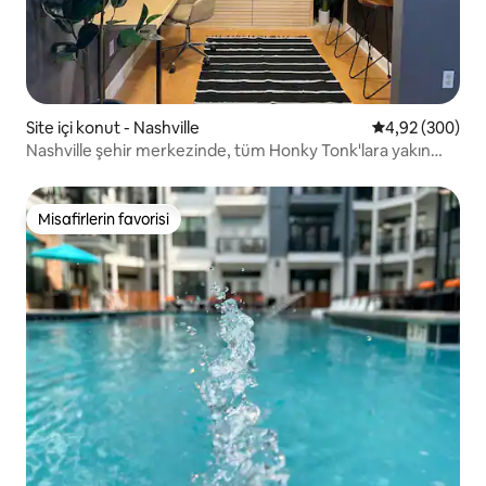
Site içi konut - Nashville
5 üzerinden or
4,92 (300)
Nashville şehir merkezinde, tüm Honky Tonk'lara yakın
konut
Misafirlerin favorisi
Misafirlerin favorisi