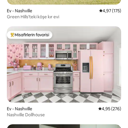
Ev - Nashville
5 üzerinden o
4,97 (175)
Green Hills'teki köşe kır evi
Misafirlerin favorisi
Misafirlerin favorilerinden en beğenilenler arasında
Ev - Nashville
5 üzerinden or
4,95 (276)
Nashville Dollhouse