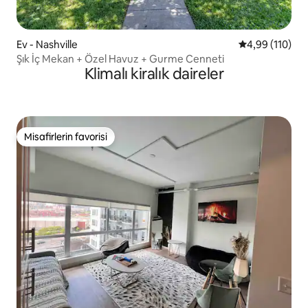
Ev - Nashville
5 üzerinden o
4,99 (110)
Şık İç Mekan + Özel Havuz + Gurme Cenneti
Klimalı kiralık daireler
Misafirlerin favorisi
Misafirlerin favorisi