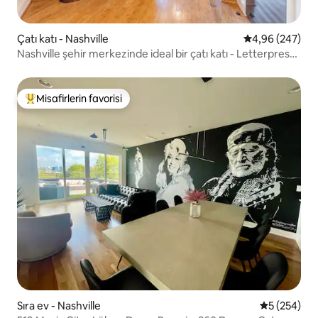
Çatı katı - Nashville
5 üzerinden or
4,96 (247)
Nashville şehir merkezinde ideal bir çatı katı - Letterpress
Loft
Misafirlerin favorisi
Misafirlerin favorilerinden en beğenilenler arasında
Sıra ev - Nashville
5 üzerinden
5 (254)