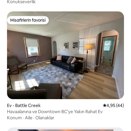
Konukseverlik
Misafirlerin favorisi
Misafirlerin favorisi
Ev - Battle Creek
5 üzerinden o
4,95 (44)
Havaalanına ve Downtown BC'ye Yakın Rahat Ev
Konum
·
Aile
·
Olanaklar