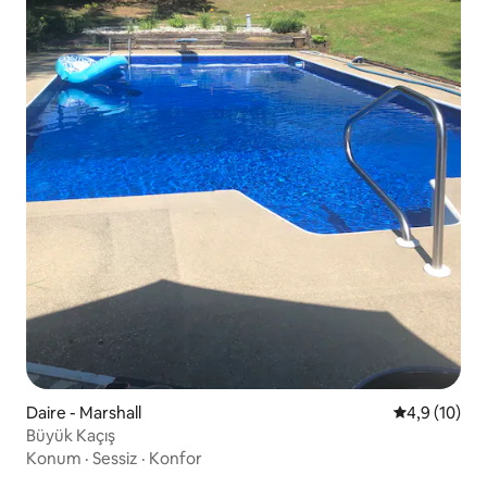
Daire - Marshall
5 üzerinden
4,9 (10)
Büyük Kaçış
Konum
·
Sessiz
·
Konfor