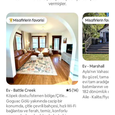
vermişler.
Misafirlerin favorisi
Misafirlerin favoris
Misafirlerin favorilerinden en beğenilenler arasında
Misafirlerin favoris
Ev - Marshall
Ayla'nın Vahası: Gö
Bu güzel, tamamen
evi tam aradığınız
batımlarının ve gö
Ev - Battle Creek
5 üzerinden ortalama 5 pua
5 (14)
182 dönümlük doğal 
Köpek dostu/İstenen bölge/Çitle
115 dönümlük, tüm s
Aile
·
Kalite/fiyat
·
çevrili/Hızlı kablosuz internet bağlantısı
Goguac Gölü yakınında cazip bir
ve balık avlanabile
konumda, çitle çevrili bahçesi, hızlı Wi-Fi
Gölü'nde (diğer ad
bağlantısı ve ferah, temiz, konforlu
eğlenin. Marshall C