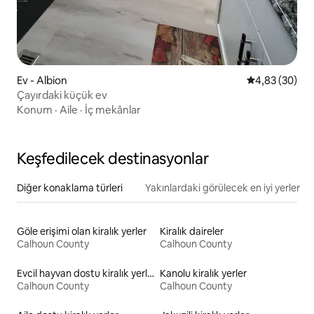
Ev - Albion
5 üzerinden o
4,83 (30)
Çayırdaki küçük ev
Konum
·
Aile
·
İç mekânlar
Keşfedilecek destinasyonlar
Diğer konaklama türleri
Yakınlardaki görülecek en iyi yerler
Göle erişimi olan kiralık yerler
Kiralık daireler
Calhoun County
Calhoun County
Evcil hayvan dostu kiralık yerler
Kanolu kiralık yerler
Calhoun County
Calhoun County