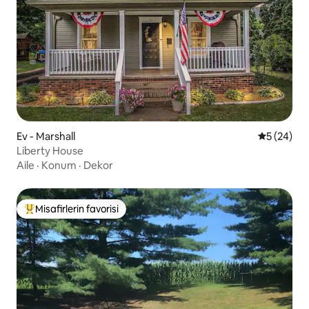
Ev - Marshall
5 üzerinde
5 (24)
Liberty House
Aile
·
Konum
·
Dekor
Misafirlerin favorisi
Misafirlerin favorilerinden en beğenilenler arasında