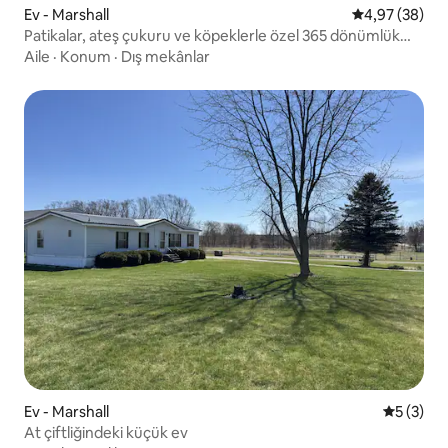
Ev - Marshall
5 üzerinden o
4,97 (38)
Patikalar, ateş çukuru ve köpeklerle özel 365 dönümlük
inziva yeri
Aile
·
Konum
·
Dış mekânlar
Ev - Marshall
5 üzerin
5 (3)
At çiftliğindeki küçük ev