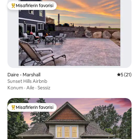
Misafirlerin favorisi
Misafirlerin favorilerinden en beğenilenler arasında
Daire - Marshall
5 üzerind
5 (21)
Sunset Hills Airbnb
Konum
·
Aile
·
Sessiz
Misafirlerin favorisi
Misafirlerin favorilerinden en beğenilenler arasında