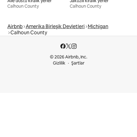
Aile dostu kiralık yerler
Jakuzili kiralık yerler
Calhoun County
Calhoun County
Airbnb
Amerika Birleşik Devletleri
Michigan
Calhoun County
© 2026 Airbnb, Inc.
Gizlilik
Şartlar