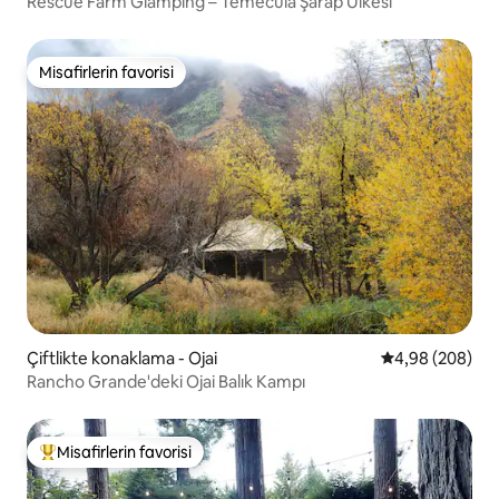
Rescue Farm Glamping – Temecula Şarap Ülkesi
Misafirlerin favorisi
Misafirlerin favorisi
Çiftlikte konaklama - Ojai
5 üzerinden or
4,98 (208)
Rancho Grande'deki Ojai Balık Kampı
Misafirlerin favorisi
Misafirlerin favorilerinden en beğenilenler arasında