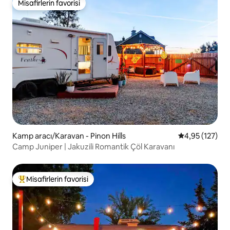
Misafirlerin favorisi
Misafirlerin favorisi
Kamp aracı/Karavan - Pinon Hills
5 üzerinden o
4,95 (127)
Camp Juniper | Jakuzili Romantik Çöl Karavanı
Misafirlerin favorisi
Misafirlerin favorilerinden en beğenilenler arasında