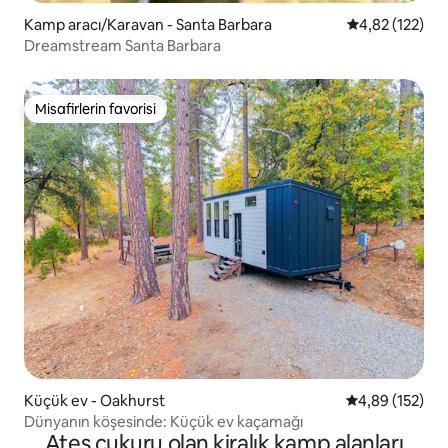
Kamp aracı/Karavan - Santa Barbara
5 üzerinden o
4,82 (122)
Dreamstream Santa Barbara
Misafirlerin favorisi
Misafirlerin favorisi
Küçük ev - Oakhurst
5 üzerinden or
4,89 (152)
Dünyanın köşesinde: Küçük ev kaçamağı
Ateş çukuru olan kiralık kamp alanları