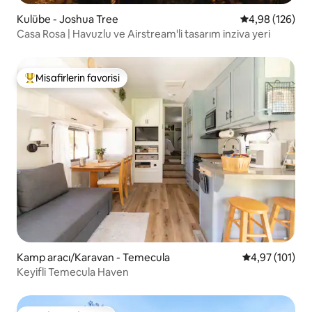
Kulübe - Joshua Tree
5 üzerinden or
4,98 (126)
Casa Rosa | Havuzlu ve Airstream'li tasarım inziva yeri
Misafirlerin favorisi
Misafirlerin favorilerinden en beğenilenler arasında
Kamp aracı/Karavan - Temecula
5 üzerinden o
4,97 (101)
Keyifli Temecula Haven