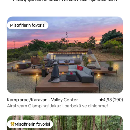
Misafirlerin favorisi
Misafirlerin favorisi
Kamp aracı/Karavan - Valley Center
5 üzerinden or
4,93 (290)
Airstream Glamping! Jakuzi, barbekü ve dinlenme!
Misafirlerin favorisi
Misafirlerin favorilerinden en beğenilenler arasında