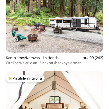
Kamp aracı/Karavan - La Honda
5 üzerinden or
4,99 (242)
Özel patikaları olan 16 hektarlık sekoya ormanı
Misafirlerin favorisi
Misafirlerin favorilerinden en beğenilenler arasında