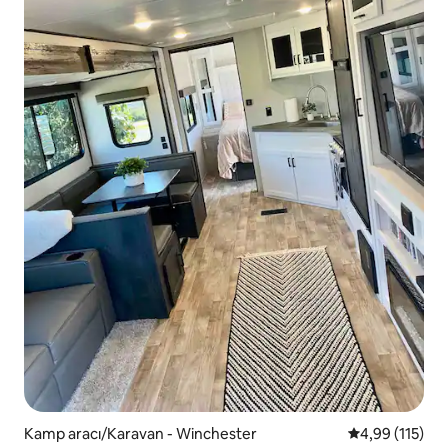
Kamp aracı/Karavan - Winchester
5 üzerinden o
4,99 (115)