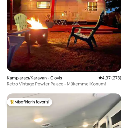
Kamp aracı/Karavan - Clovis
5 üzerinden or
4,97 (273)
Retro Vintage Pewter Palace - Mükemmel Konum!
Misafirlerin favorisi
Misafirlerin favorilerinden en beğenilenler arasında