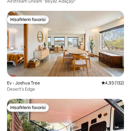
Airstream Dream "Beyaz Adaçayı"
Misafirlerin favorisi
Misafirlerin favorisi
Ev - Joshua Tree
5 üzerinden o
4,93 (132)
Desert's Edge
Misafirlerin favorisi
Misafirlerin favorisi