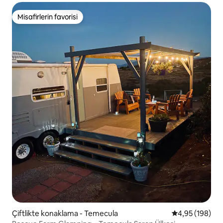
Misafirlerin favorisi
Misafirlerin favorisi
Çiftlikte konaklama - Temecula
5 üzerinden or
4,95 (198)