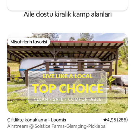
Aile dostu kiralık kamp alanları
Misafirlerin favorisi
Misafirlerin favorisi
Çiftlikte konaklama - Loomis
5 üzerinden or
4,95 (286)
Airstream @ Solstice Farms-Glamping-Pickleball