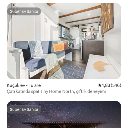
Süper Ev Sahibi
Süper Ev Sahibi
Küçük ev - Tulare
5 üzerinden or
4,83 (546)
Çatı katında spa! Tiny Home North, çiftlik deneyimi
Süper Ev Sahibi
Süper Ev Sahibi