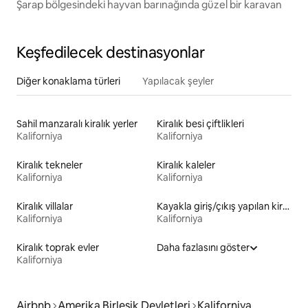
Şarap bölgesindeki hayvan barınağında güzel bir karavan
Keşfedilecek destinasyonlar
Diğer konaklama türleri
Yapılacak şeyler
Sahil manzaralı kiralık yerler
Kiralık besi çiftlikleri
Kaliforniya
Kaliforniya
Kiralık tekneler
Kiralık kaleler
Kaliforniya
Kaliforniya
Kiralık villalar
Kayakla giriş/çıkış yapılan kiralık yerler
Kaliforniya
Kaliforniya
Kiralık toprak evler
Daha fazlasını göster
Kaliforniya
Airbnb
Amerika Birleşik Devletleri
Kaliforniya