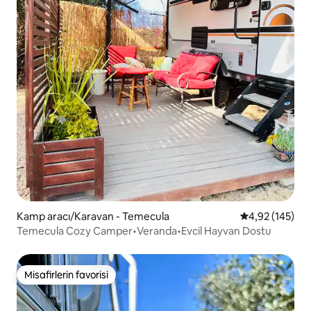
Kamp aracı/Karavan - Temecula
5 üzerinden or
4,92 (145)
Temecula Cozy Camper•Veranda•Evcil Hayvan Dostu
Misafirlerin favorisi
Misafirlerin favorisi