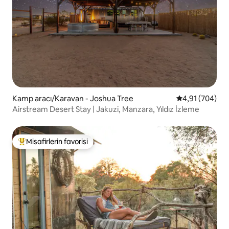
Kamp aracı/Karavan - Joshua Tree
5 üzerinden or
4,91 (704)
Airstream Desert Stay | Jakuzi, Manzara, Yıldız İzleme
Misafirlerin favorisi
Misafirlerin favorilerinden en beğenilenler arasında