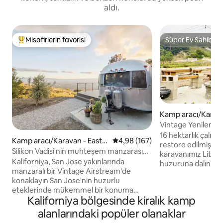
aldı.
Misafirlerin favorisi
Süper Ev Sahibi
Misafirlerin favorilerinden en beğenilenler arasında
Süper Ev Sahibi
Kamp aracı/Karav
oc
Vintage Yenilenm
Çiftlik Konaklamas
16 hektarlık çalışa
Kamp aracı/Karavan - East S
5 üzerinden ortalama 4,98 puan
4,98 (167)
restore edilmiş 1
an Jose
Silikon Vadisi'nin muhteşem manzarasına
karavanımız Little 
sahip Airstream
Kaliforniya, San Jose yakınlarında
huzuruna dalın. Ar
manzaralı bir Vintage Airstream'de
bir yemek masası, pe
konaklayın San Jose'nin huzurlu
yatak ve küçük bir 
eteklerinde mükemmel bir konuma
kamp konforu sağla
Kaliforniya bölgesinde kiralık kamp
sahip, güzelce restore edilmiş vintage
çevrili, aydınlık v
Airstream'imize kaçın. Silikon Vadisi'nin
ışıklar, prizler ve s
alanlarındaki popüler olanaklar
göbeğine sadece birkaç dakika
bağlantısı. Yıldızla