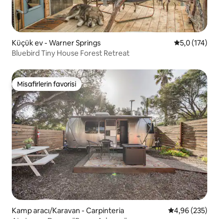
Küçük ev - Warner Springs
5 üzerinden 
5,0 (174)
Bluebird Tiny House Forest Retreat
Misafirlerin favorisi
Misafirlerin favorisi
Kamp aracı/Karavan - Carpinteria
5 üzerinden or
4,96 (235)