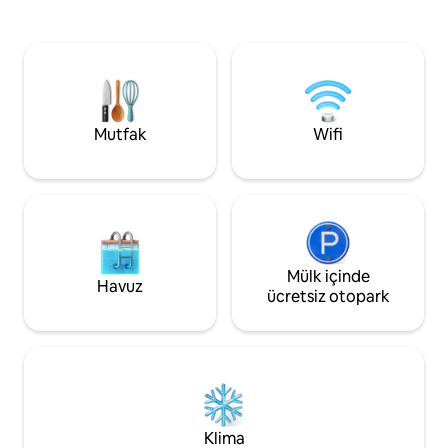
mesafede bulunan bu dinlenme yeri,
hava duşunun ve dos
muhteşem panoramik manzaralar, sıcak
hayvanlarının tadın
bir cazibe ve Körfez Bölgesi'nin en iyi
çıkın. Hepsi Lompoc,
turistik yerlerine kolay erişim sunuyor.
ve şarap bölgesind
680 numaralı otoyola sadece 12 dakika
mesafesinde.
uzaklıktaki konumumuz, San Francisco,
Santa Cruz, Napa Vadisi ve ötesini
Mutfak
Wifi
keşfetmek için ideal bir konumda. Üstelik
sakin ve doğayla iç içe bir konaklamanın
keyfini çıkarabilirsiniz.
Mülk içinde
Havuz
ücretsiz otopark
Klima