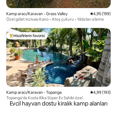
Kamp aracı/Karavan - Grass Valley
5 üzerinden or
4,95 (199)
Özel gölet inzivası Kano • Ateş çukuru • Yıldızları izleme
Misafirlerin favorisi
Misafirlerin favorilerinden en beğenilenler arasında
Kamp aracı/Karavan - Topanga
5 üzerinden or
4,99 (193)
Topanga'da Kosta Rika Süper Ev Sahibi özel
Evcil hayvan dostu kiralık kamp alanları