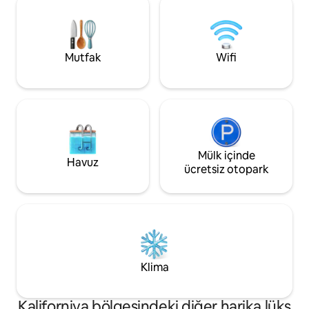
paradise awaits you!
sky. Whether you s
connection, or sim
nature, Shadow Ho
transformative ex
Mutfak
Wifi
Mülk içinde
Havuz
ücretsiz otopark
Klima
Kaliforniya bölgesindeki diğer harika lüks