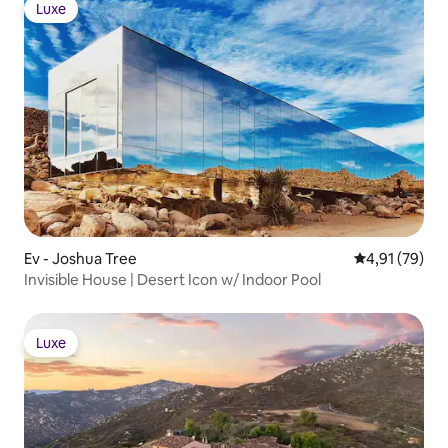
Luxe
Luxe
Ev - Joshua Tree
5 üzerinden o
4,91 (79)
Invisible House | Desert Icon w/ Indoor Pool
Luxe
Luxe