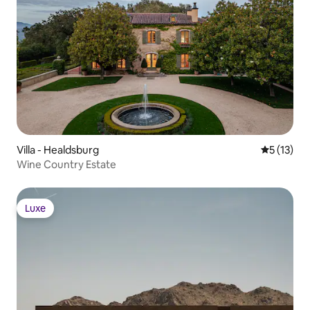
Villa - Healdsburg
5 üzerind
5 (13)
Wine Country Estate
Luxe
Luxe