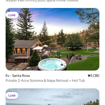
Soquel Villa | infinity pool, spa & movie theater
Luxe
Luxe
Ev - Santa Rosa
5 üzerinde
5 (38)
Private 2-Acre Sonoma & Napa Retreat + Hot Tub
Luxe
Luxe