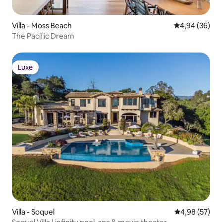
Villa - Moss Beach
5 üzerinden o
4,94 (36)
The Pacific Dream
Luxe
Luxe
Villa - Soquel
5 üzerinden o
4,98 (57)