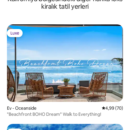
kiralık tatil yerleri
Luxe
Luxe
Ev - Oceanside
5 üzerinden o
4,99 (70)
"Beachfront BOHO Dream" Walk to Everything!