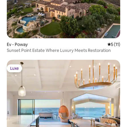
Ev - Poway
5 üzerind
5 (11)
Sunset Point Estate Where Luxury Meets Restoration
Luxe
Luxe