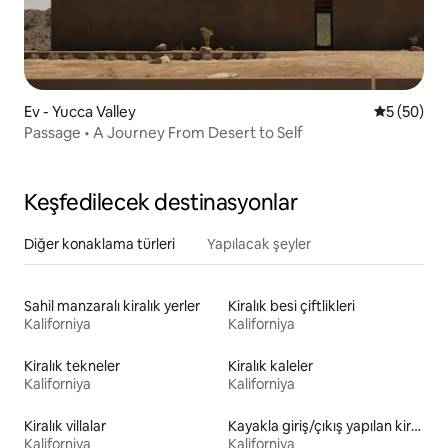
Ev - Yucca Valley
5 üzerinde
5 (50)
Passage • A Journey From Desert to Self
Keşfedilecek destinasyonlar
Diğer konaklama türleri
Yapılacak şeyler
Sahil manzaralı kiralık yerler
Kiralık besi çiftlikleri
Kaliforniya
Kaliforniya
Kiralık tekneler
Kiralık kaleler
Kaliforniya
Kaliforniya
Kiralık villalar
Kayakla giriş/çıkış yapılan kiralık yerler
Kaliforniya
Kaliforniya