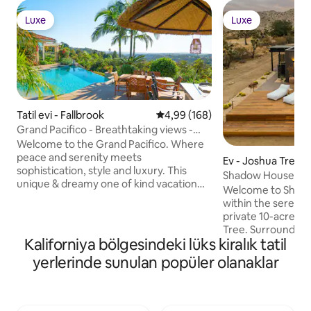
Luxe
Luxe
Luxe
Luxe
Tatil evi - Fallbrook
5 üzerinden ortalama 4,99 puan
4,99 (168)
Grand Pacifico - Breathtaking views -
Infinity Pool
Welcome to the Grand Pacifico. Where
peace and serenity meets
Ev - Joshua Tree
sophistication, style and luxury. This
Shadow House • S
unique & dreamy one of kind vacation
10-Acres, Spa
Welcome to Shado
resort is the crown jewel of our
within the serene 
Fallbrook/Temecula collections. Enjoy
private 10-acre sa
million dollar panoramic views from
Tree. Surrounded 
nearly every room with a cascading
Kaliforniya bölgesindeki lüks kiralık tatil
views, Shadow Hou
infinity pool vanishing into the sunset.
embrace outdoor liv
yerlerinde sunulan popüler olanaklar
Our first review stated : "This is the BEST
Enjoy peaceful mo
vacation place we’ve ever stayed at". We
afternoons loungin
invite you to come and see what the
tub or cowboy tub
buzz is all about. This South Pacific
evenings by the fir