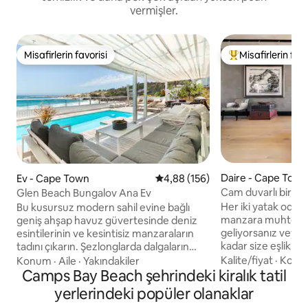
vermişler.
Misafirlerin favorisi
Misafirlerin favo
Misafirlerin favorisi
Misafirlerin favor
Daire - Cape Tow
Ev - Cape Town
5 üzerinden ortalama 4,88 puan
4,88 (156)
Cam duvarlı bir ce
Glen Beach Bungalov Ana Ev
bakın
Her iki yatak odası
Bu kusursuz modern sahil evine bağlı
manzara muhteşe
geniş ahşap havuz güvertesinde deniz
geliyorsanız veya 
esintilerinin ve kesintisiz manzaraların
kadar size eşlik e
tadını çıkarın. Şezlonglarda dalgaların
hizmeti ile bağlantı hali
sesiyle dinlenin. İçeride, mutfak ve
Kalite/fiyat
·
Konu
Konum
·
Aile
·
Yakındakiler
tamamı kullanılabili
yemek odası alanlarına açık planlı iki salon
Camps Bay Beach şehrindeki kiralık tatil
yemek odası, mutf
alanının açık planlı yaşam alanlarında
yerlerindeki popüler olanaklar
banyosu, giriş alan
uzanın. Sahil evinin ana katında 4 yatak