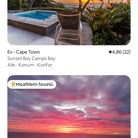
Ev - Cape Town
5 üzerinden o
4,86 (22)
Sunset Bay Camps Bay
Aile
·
Konum
·
Konfor
Misafirlerin favorisi
Misafirlerin favorilerinden en beğenilenler arasında