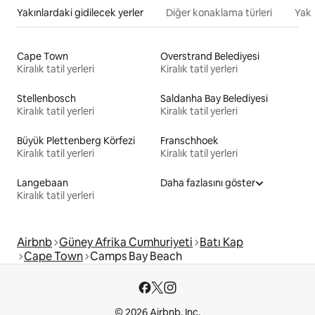
Yakınlardaki gidilecek yerler
Diğer konaklama türleri
Yakı
Cape Town
Overstrand Belediyesi
Kiralık tatil yerleri
Kiralık tatil yerleri
Stellenbosch
Saldanha Bay Belediyesi
Kiralık tatil yerleri
Kiralık tatil yerleri
Büyük Plettenberg Körfezi
Franschhoek
Kiralık tatil yerleri
Kiralık tatil yerleri
Langebaan
Daha fazlasını göster
Kiralık tatil yerleri
Airbnb
Güney Afrika Cumhuriyeti
Batı Kap
Cape Town
Camps Bay Beach
© 2026 Airbnb, Inc.