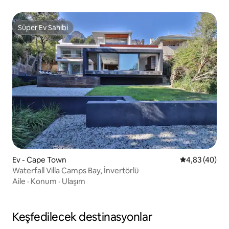
Süper Ev Sahibi
Süper Ev Sahibi
Ev - Cape Town
5 üzerinden o
4,83 (40)
Waterfall Villa Camps Bay, İnvertörlü
Aile
·
Konum
·
Ulaşım
Keşfedilecek destinasyonlar