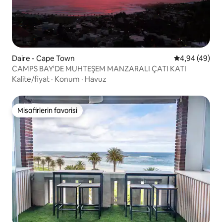
Daire - Cape Town
5 üzerinden o
4,94 (49)
CAMPS BAY'DE MUHTEŞEM MANZARALI ÇATI KATI
Kalite/fiyat
·
Konum
·
Havuz
Misafirlerin favorisi
Misafirlerin favorisi