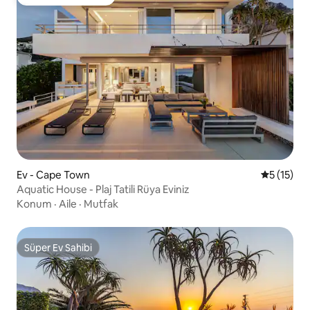
Misafirlerin favorisi
Ev - Cape Town
5 üzerind
5 (15)
Aquatic House - Plaj Tatili Rüya Eviniz
Konum
·
Aile
·
Mutfak
Süper Ev Sahibi
Süper Ev Sahibi