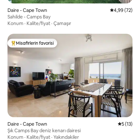
Daire - Cape Town
5 üzerinden o
4,99 (72)
Sahilde - Camps Bay
Konum
·
Kalite/fiyat
·
Çamaşır
Misafirlerin favorisi
Misafirlerin favorilerinden en beğenilenler arasında
Daire - Cape Town
5 üzerind
5 (13)
Şık Camps Bay deniz kenarı dairesi
Konum
·
Kalite/fiyat
·
Yakındakiler