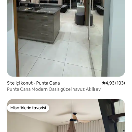
Site içi konut - Punta Cana
5 üzerinden or
4,93 (103)
Punta Cana Modern Oasis güzel havuz Akıllı ev
Misafirlerin favorisi
Misafirlerin favorisi