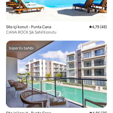
Site içi konut - Punta Cana
5 üzerinden o
4,79 (48)
CANA ROCK Şık Sahil Konutu
Süper Ev Sahibi
Süper Ev Sahibi