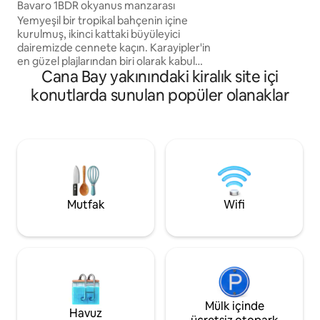
kafelere ve gece 
(Bavaro)
Bavaro 1BDR okyanus manzarası
mesafesinde. Punta
Yemyeşil bir tropikal bahçenin içine
plajlarına🌅 hızlı y
kurulmuş, ikinci kattaki büyüleyici
kablosuz internet b
dairemizde cennete kaçın. Karayipler'in
tüm temel olanaklar dâhi
en güzel plajlarından biri olarak kabul
gezginler veya küçü
Cana Bay yakınındaki kiralık site içi
edilen el değmemiş, özel plaja sadece
mükemmeldir.
birkaç adım uzaklıktaki özel
konutlarda sunulan popüler olanaklar
balkonunuzdan nefes kesici okyanus
manzaralarının keyfini çıkarın. Hemen
önünüzde ücretsiz sandalyeler ve
şemsiyeler var. Bu rahat inziva yerinde
queen boy yatak, tam donanımlı mutfak,
modern banyo ve konforlu yaşam alanı
bulunmaktadır. Olanaklar arasında klima,
kablosuz internet bağlantısı ve ücretsiz
Mutfak
Wifi
plaj havluları bulunmaktadır.
Mülk içinde
Havuz