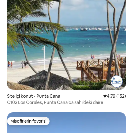
Site içi konut - Punta Cana
5 üzerinden o
4,79 (152)
C102 Los Corales, Punta Cana'da sahildeki daire
Misafirlerin favorisi
Misafirlerin favorisi