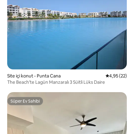
Site içi konut - Punta Cana
5 üzerinden o
4,95 (22)
The Beach'te Lagün Manzaralı 3 Süitli Lüks Daire
Süper Ev Sahibi
Süper Ev Sahibi