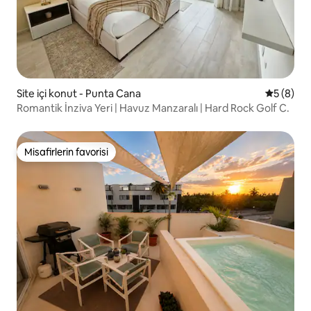
Site içi konut - Punta Cana
5 üzerind
5 (8)
Romantik İnziva Yeri | Havuz Manzaralı | Hard Rock Golf C.
Misafirlerin favorisi
Misafirlerin favorisi