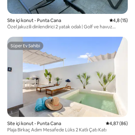
Site içi konut - Punta Cana
5 üzerinden
4,8 (15)
Özel jakuzili dinlendirici 2 yatak odalı | Golf ve havuz
manzarası
Süper Ev Sahibi
Süper Ev Sahibi
Site içi konut - Punta Cana
5 üzerinden o
4,87 (86)
Plaja Birkaç Adım Mesafede Lüks 2 Katlı Çatı Katı