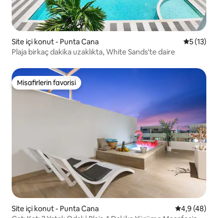
Site içi konut - Punta Cana
5 üzerind
5 (13)
Plaja birkaç dakika uzaklıkta, White Sands'te daire
Misafirlerin favorisi
Misafirlerin favorisi
Site içi konut - Punta Cana
5 üzerinden 
4,9 (48)