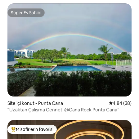
Süper Ev Sahibi
Süper Ev Sahibi
Site içi konut - Punta Cana
5 üzerinden o
4,84 (38)
“Uzaktan Çalışma Cenneti @Cana Rock Punta Cana”
Misafirlerin favorisi
Misafirlerin favorilerinden en beğenilenler arasında