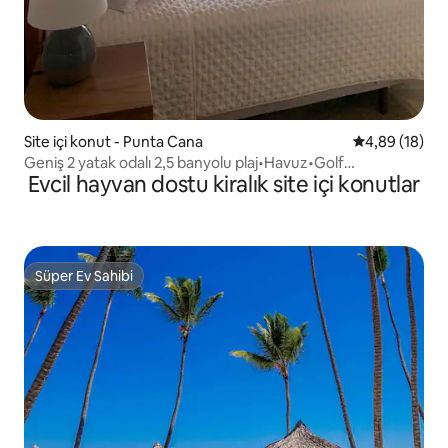
Site içi konut - Punta Cana
5 üzerinden o
4,89 (18)
Geniş 2 yatak odalı 2,5 banyolu plaj•Havuz•Golf
Evcil hayvan dostu kiralık site içi konutlar
manzarası•Hızlı kablosuz internet bağlantısı
Süper Ev Sahibi
Süper Ev Sahibi