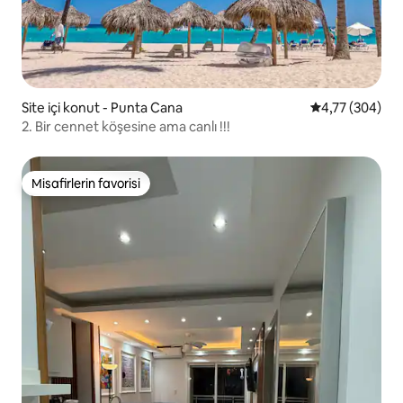
Site içi konut - Punta Cana
5 üzerinden or
4,77 (304)
2. Bir cennet köşesine ama canlı !!!
Misafirlerin favorisi
Misafirlerin favorisi