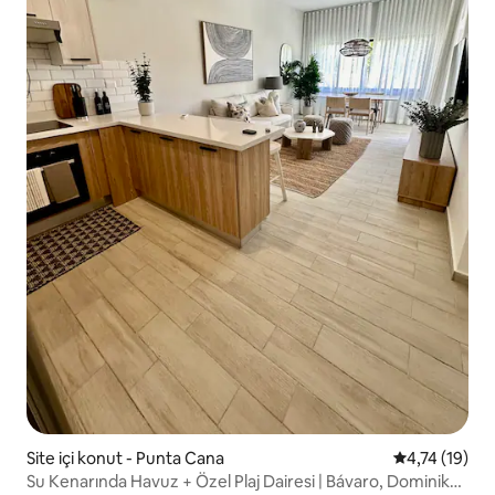
Site içi konut - Punta Cana
5 üzerinden 
4,74 (19)
Su Kenarında Havuz + Özel Plaj Dairesi | Bávaro, Dominik