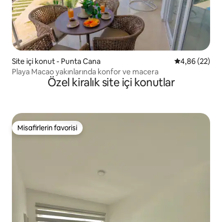
Site içi konut - Punta Cana
5 üzerinden o
4,86 (22)
Playa Macao yakınlarında konfor ve macera
Özel kiralık site içi konutlar
Misafirlerin favorisi
Misafirlerin favorisi