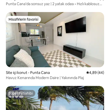
Punta Cana'da sonsuz yaz | 2 yatak odası • Hızlı kablosuz
internet bağlantısı
Misafirlerin favorisi
Misafirlerin favorisi
Site içi konut - Punta Cana
5 üzerinden o
4,89 (44)
Havuz Kenarında Modern Daire | Yakınında Plaj
Süper Ev Sahibi
Süper Ev Sahibi