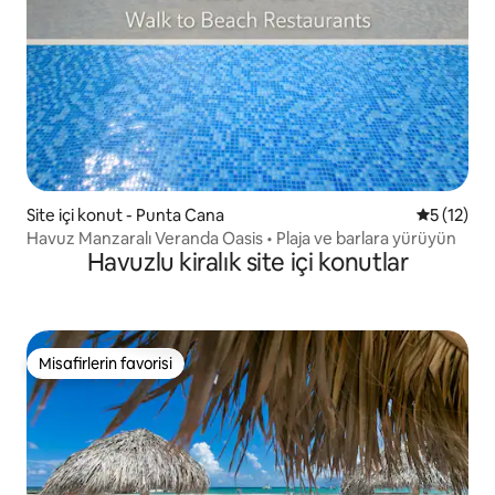
Site içi konut - Punta Cana
5 üzerind
5 (12)
Havuz Manzaralı Veranda Oasis • Plaja ve barlara yürüyün
Havuzlu kiralık site içi konutlar
Misafirlerin favorisi
Misafirlerin favorisi