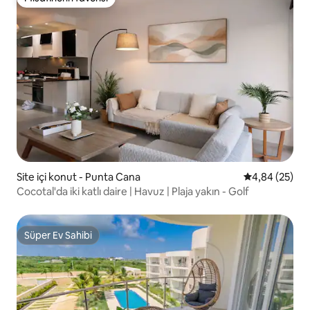
Misafirlerin favorisi
Site içi konut - Punta Cana
5 üzerinden o
4,84 (25)
Cocotal'da iki katlı daire | Havuz | Plaja yakın - Golf
Süper Ev Sahibi
Süper Ev Sahibi