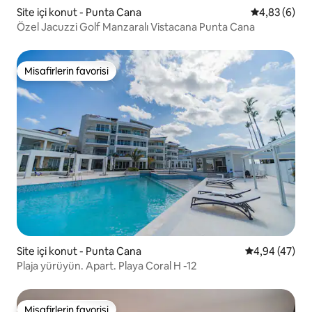
Site içi konut - Punta Cana
5 üzerinden 
4,83 (6)
Özel Jacuzzi Golf Manzaralı Vistacana Punta Cana
Misafirlerin favorisi
Misafirlerin favorisi
Site içi konut - Punta Cana
5 üzerinden o
4,94 (47)
Plaja yürüyün. Apart. Playa Coral H -12
Misafirlerin favorisi