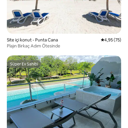
Site içi konut - Punta Cana
5 üzerinden o
4,95 (75)
Plajın Birkaç Adım Ötesinde
Süper Ev Sahibi
Süper Ev Sahibi