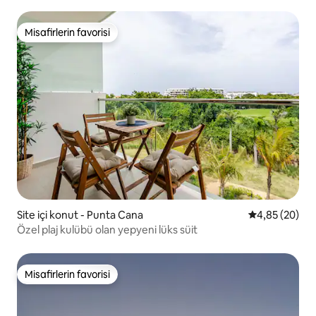
Misafirlerin favorisi
Misafirlerin favorisi
Site içi konut - Punta Cana
5 üzerinden o
4,85 (20)
Özel plaj kulübü olan yepyeni lüks süit
Misafirlerin favorisi
Misafirlerin favorisi