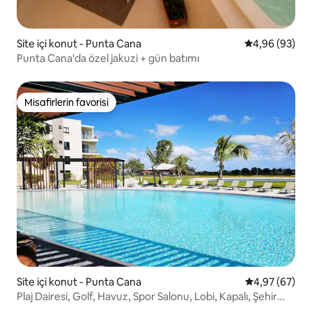
Site içi konut - Punta Cana
5 üzerinden o
4,96 (93)
Punta Cana'da özel jakuzi + gün batımı
Misafirlerin favorisi
Misafirlerin favorisi
Site içi konut - Punta Cana
5 üzerinden o
4,97 (67)
Plaj Dairesi, Golf, Havuz, Spor Salonu, Lobi, Kapalı, Şehir
Merkezi