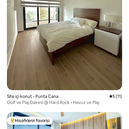
Site içi konut - Punta Cana
5 üzerind
5 (11)
Golf ve Plaj Dairesi @ Hard Rock • Havuz ve Plaj
Misafirlerin favorisi
Misafirlerin favorilerinden en beğenilenler arasında