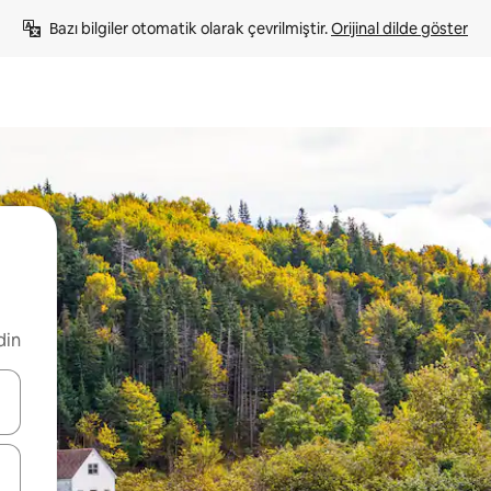
Bazı bilgiler otomatik olarak çevrilmiştir. 
Orijinal dilde göster
din
oklarıyla gezinin veya dokunarak ya da kaydırma hareketleriyle keşfedin