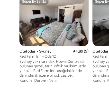
Süper Ev Sahibi
Süper Ev
Süper Ev Sahibi
Süper Ev
Otel odası - Sydney
5 üzerinden ortalama
4,89 (9)
Otel odas
Red Farm Inn - Oda 12
Red Farm 
Sydney yakınlarındaki Howie Centre'da
Sydney ya
bulunan güzel, tarihi çiftlik mülkümüzde
bulunan g
yer alan Red Farm Inn, aşağıdakiler de
yer alan R
dâhil olmak üzere birçok cazibe
dâhil olm
merkezimizin arasında yer almaktadır: -
merkezimiz
Konum
·
Durum
·
Nehir
Konum
·
K
Canlı müzik - Red Farm Fresh yemek
Canlı müz
kamyonu (bölgedeki en iyi kahveyi sunar)
kamyonu (
- Seralar - Tavuklar, keçiler ve daha
- Seralar 
fazlası! Oda 12, bir adet büyük boy yatak
fazlası! Oda 10, bir adet büyük boy yatak
bulunan en üst kattaki bir odadır (sadece
bulunan en
merdivenlerle erişilebilir). Seyahatinizin
merdivenle