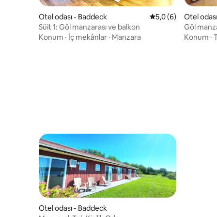
Otel odası - Baddeck
5 üzerinden ortalam
5,0 (6)
Otel odas
Süit 1: Göl manzarası ve balkon
Göl manza
Konum
·
İç mekânlar
·
Manzara
Konum
·
T
Otel odası - Baddeck