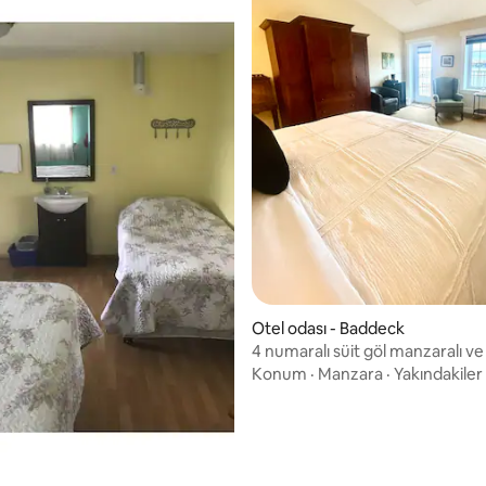
4,91 puan, 23 değerlendirme
Otel odası - Baddeck
4 numaralı süit göl manzaralı ve
Konum
·
Manzara
·
Yakındakiler