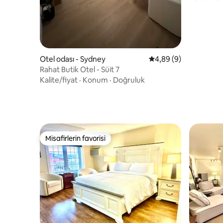
Otel odası - Sydney
5 üzerinden ortalama
4,89 (9)
Rahat Butik Otel - Süit 7
Kalite/fiyat
·
Konum
·
Doğruluk
Misafirlerin favorisi
Misafirlerin favorisi