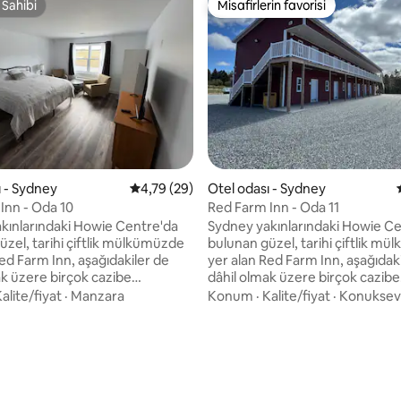
 Sahibi
Misafirlerin favorisi
 Sahibi
Misafirlerin favorisi
 4,89 puan, 9 değerlendirme
ı - Sydney
5 üzerinden ortalama 4,79 puan, 29 değerl
4,79 (29)
Otel odası - Sydney
Inn - Oda 10
Red Farm Inn - Oda 11
kınlarındaki Howie Centre'da
Sydney yakınlarındaki Howie C
üzel, tarihi çiftlik mülkümüzde
bulunan güzel, tarihi çiftlik m
ed Farm Inn, aşağıdakiler de
yer alan Red Farm Inn, aşağıdak
ak üzere birçok cazibe
dâhil olmak üzere birçok cazibe
in arasında yer almaktadır: -
merkezimizin arasında bulunmak
alite/fiyat
·
Manzara
Konum
·
Kalite/fiyat
·
Konukseve
ik - Red Farm Fresh yemek
Canlı müzik - The Red Farm Fr
bölgedeki en iyi kahveyi sunar)
kamyonu (bölgedeki en iyi kahv
- Tavuklar, keçiler ve daha
- Seralar - Tavuklar, keçiler ve 
fazlası! Oda 11, iki çift kişilik yataklı bir üst
 üst kattaki bir odadır (sadece
kat odasıdır (sadece merdivenl
rle erişilebilir). Seyahatinizin
erişilebilir). Seyahatinizin ve he