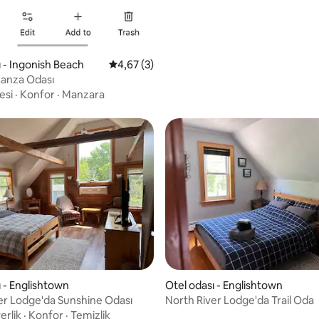
ı - Ingonish Beach
5 üzerinden ortalama 4,67 puan, 3 değerl
4,67 (3)
Ranza Odası
esi
·
Konfor
·
Manzara
ı - Englishtown
Otel odası - Englishtown
er Lodge'da Sunshine Odası
North River Lodge'da Trail Oda
rlik
·
Konfor
·
Temizlik