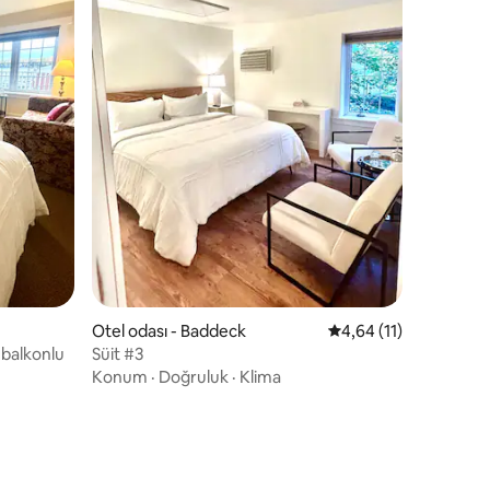
Otel odası - Baddeck
5 üzerinden ortalama
4,64 (11)
 balkonlu
Süit #3
Konum
·
Doğruluk
·
Klima