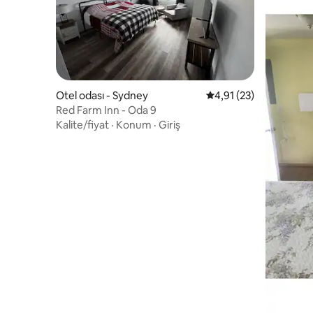
Otel odası - Sydney
5 üzerinden ortalama 
4,91 (23)
Red Farm Inn - Oda 9
Kalite/fiyat
·
Konum
·
Giriş