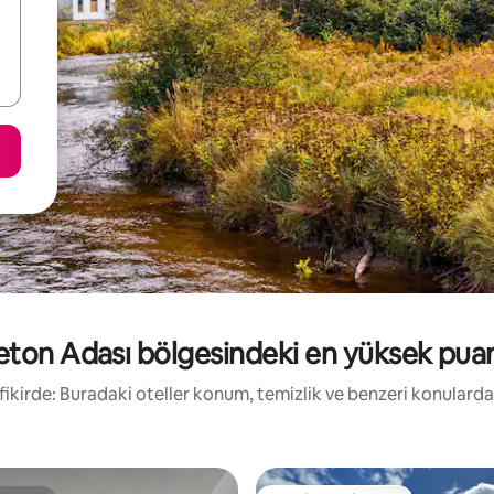
ton Adası bölgesindeki en yüksek puanl
ı fikirde: Buradaki oteller konum, temizlik ve benzeri konularda