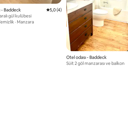
a 5,0 puan, 6 değerlendirme
ı - Baddeck
5 üzerinden ortalama 5,0 puan, 4 değerl
5,0 (4)
ralı gül kulübesi
emizlik
·
Manzara
Otel odası - Baddeck
Süit 2 göl manzarası ve balkon