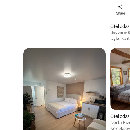
Otel odas
Bayview 
Uyku kalit
Otel odas
North Riv
Konukseve