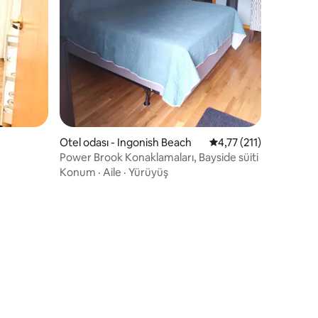
endirme
Otel odası - Ingonish Beach
5 üzerinden ortalama 
4,77 (211)
Power Brook Konaklamaları, Bayside süiti
Konum
·
Aile
·
Yürüyüş