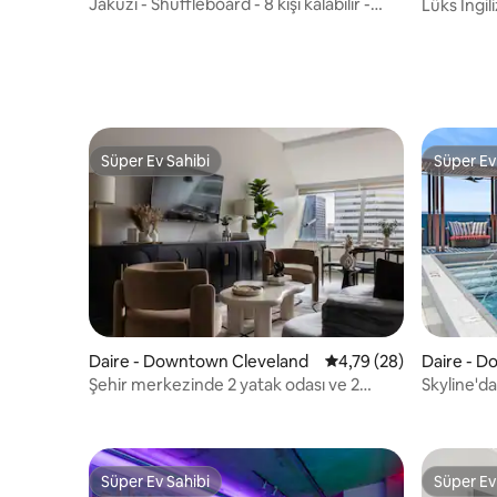
Jakuzi - Shuffleboard - 8 kişi kalabilir -
Lüks İngi
Cleveland'a yakındır
|Corning
Süper Ev Sahibi
Süper Ev
Süper Ev Sahibi
Süper Ev
Daire - Downtown Cleveland
5 üzerinden ortalama 
4,79 (28)
Daire - 
Şehir merkezinde 2 yatak odası ve 2
Skyline'da
banyo | Stadyumlara yürüme
mesafesinde | Ücretsiz otopark!
Süper Ev Sahibi
Süper Ev
Süper Ev Sahibi
Süper Ev