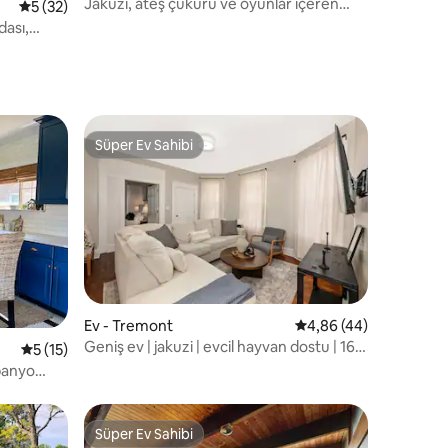
Jakuzi, ateş çukuru ve oyunlar içeren
5 üzerinden ortalama 5 puan, 32 değerlendirme
5 (32)
modern 3 yatak odalı dinlenme yeri
dası,
Süper Ev Sahibi
Süper Ev Sahibi
endirme
Ev - Tremont
5 üzerinden ortalama
4,86 (44)
Geniş ev | jakuzi | evcil hayvan dostu | 16+
5 üzerinden ortalama 5 puan, 15 değerlendirme
5 (15)
kişilik
banyo
Süper Ev Sahibi
Süper Ev Sahibi