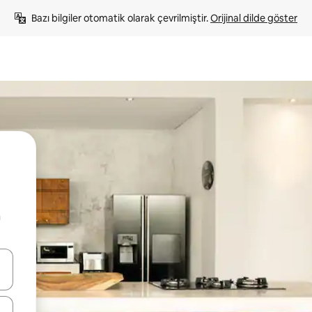
Bazı bilgiler otomatik olarak çevrilmiştir. 
Orijinal dilde göster
n
oklarıyla gezinin veya dokunarak ya da kaydırma hareketleriyle keşfedin