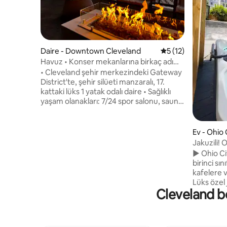
Daire - Downtown Cleveland
5 üzerinden ortala
5 (12)
Havuz • Konser mekanlarına birkaç adım
• Stadyumlar • Manzaralar
• Cleveland şehir merkezindeki Gateway
District'te, şehir silüeti manzaralı, 17.
kattaki lüks 1 yatak odalı daire • Sağlıklı
yaşam olanakları: 7/24 spor salonu, sauna,
yoga stüdyosu, havuzlu ve jakuzili
muhteşem çatı terası (her gün 10.00-
22.00 arası açık) • Playhouse Square,
Ev - Ohio 
Stadyumlar, East 4th yemek mekanları,
Jakuzili! 
Rock & Roll Hall of Fame ve Erie Gölü'ne
Boy Yatak
► Ohio Ci
yürüyün • Hızlı kablosuz internet
birinci sı
bağlantısı ve seyahat eden hemşireler ile
kafelere v
dijital göçebeler için ideal olan özel bir
Lüks özel 
çalışma alanı. • Daire içinde çamaşırhane,
Cleveland bö
istasyonu 
malzemeli mutfak, güvenli ücretli
özel mini
otopark, sorunsuz giriş ve kapı koduyla
hizmeti m
giriş • Parki
Edgewater