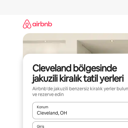
İçeriğe
atla
Cleveland bölgesinde
jakuzili kiralık tatil yerleri
Airbnb'de jakuzili benzersiz kiralık yerler bulu
ve rezerve edin
Konum
Sonuçlar kullanılabilir olduğunda yukarı ve aşağı 
Giriş