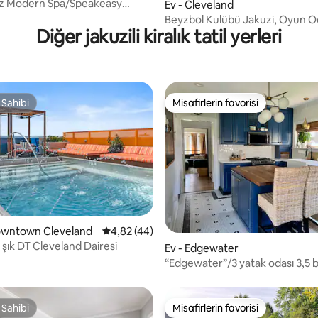
liz Modern Spa/Speakeasy
Ev - Cleveland
 Manor
Beyzbol Kulübü Jakuzi, Oyun O
Diğer jakuzili kiralık tatil yerleri
Poker, Bahçe
 Sahibi
Misafirlerin favorisi
 Sahibi
Misafirlerin favorisi
4,79 puan, 28 değerlendirme
Downtown Cleveland
5 üzerinden ortalama 4,82 puan, 44 değerl
4,82 (44)
 şık DT Cleveland Dairesi
Ev - Edgewater
“Edgewater”/3 yatak odası 3,5 
Century Home (plaja yakın)
 Sahibi
Misafirlerin favorisi
 Sahibi
Misafirlerin favorisi