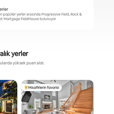
erler
n popüler yerler arasında Progressive Field, Rock &
ket Mortgage FieldHouse bulunuyor
alık yerler
onularda yüksek puan aldı.
Sıra ev - 
Misafirlerin favorisi
Misafirle
eğenilenler arasında
Misafirlerin favorilerinden en beğenilenler arasında
Misafirle
THE TWIN
MOBİLYA
GÜNCELLE
restoranı
kentsel v