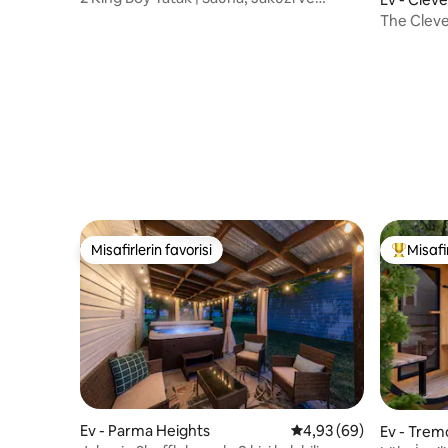
Pickleball Kortu
The Clevel
kalabilir
Misafirlerin favorisi
Misafir
Misafirlerin favorisi
Misafirle
Ev - Parma Heights
5 üzerinden ortalama 
4,93 (69)
Ev - Trem