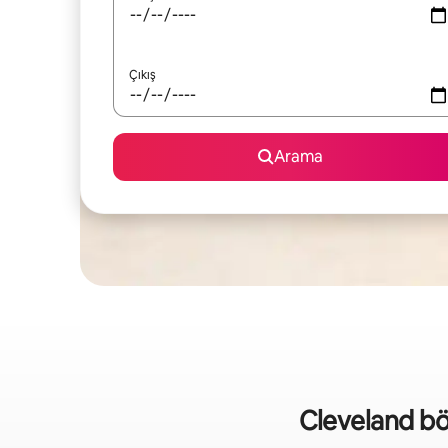
Çıkış
Arama
Cleveland bölge