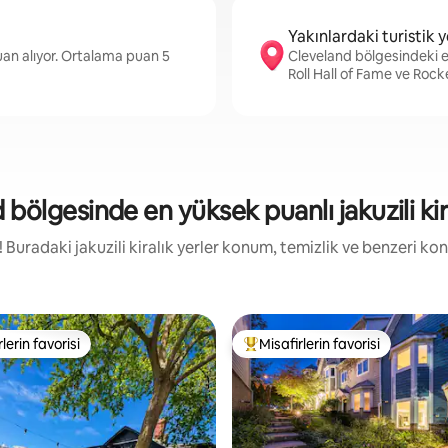
Yakınlardaki turistik y
an alıyor. Ortalama puan 5
Cleveland bölgesindeki e
Roll Hall of Fame ve Roc
bölgesinde en yüksek puanlı jakuzili kir
e! Buradaki jakuzili kiralık yerler konum, temizlik ve benzeri k
lerin favorisi
Misafirlerin favorisi
rin favorilerinden en beğenilenler arasında
Misafirlerin favorilerinden en b