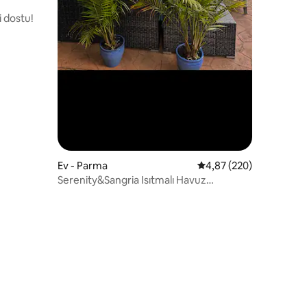
i dostu!
Ev - Parma
5 üzerinden ortalama 
4,87 (220)
Serenity&Sangria Isıtmalı Havuz
Açık/Jakuzi Oyun Masası