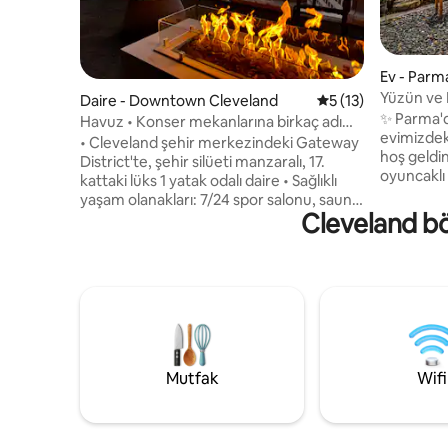
Ev - Parm
Yüzün ve 
Daire - Downtown Cleveland
5 üzerinden ortala
5 (13)
yenilenm
✨ Parma'da
Havuz • Konser mekanlarına birkaç adım
evimizdek
• Stadyumlar • Manzaralar
• Cleveland şehir merkezindeki Gateway
hoş geldiniz! 🏡💫 🏊‍♀️
District'te, şehir silüeti manzaralı, 17.
oyuncaklı
kattaki lüks 1 yatak odalı daire • Sağlıklı
çıkarın ☀
yaşam olanakları: 7/24 spor salonu, sauna,
çukurunu
Cleveland bö
yoga stüdyosu, havuzlu ve jakuzili
dinlenin 
muhteşem çatı terası (her gün 10.00-
kuvars te
22.00 arası açık) • Playhouse Square,
yenilenmi
Stadyumlar, East 4th yemek mekanları,
Netflix, a
Rock & Roll Hall of Fame ve Erie Gölü'ne
eğlenin 📺
yürüyün • Hızlı kablosuz internet
bağlantısı
bağlantısı ve seyahat eden hemşireler ile
uzaktan ç
dijital göçebeler için ideal olan özel bir
Tamamen çi
çalışma alanı. • Daire içinde çamaşırhane,
Mutfak
Wifi
olan güven
malzemeli mutfak, güvenli ücretli
otopark, sorunsuz giriş ve kapı koduyla
giriş • Parki