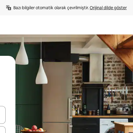
Bazı bilgiler otomatik olarak çevrilmiştir. 
Orijinal dilde göster
oklarıyla gezinin veya dokunarak ya da kaydırma hareketleriyle keşfedin