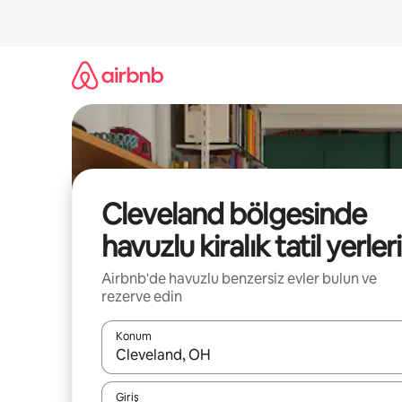
İçeriğe
atla
Cleveland bölgesinde
havuzlu kiralık tatil yerleri
Airbnb'de havuzlu benzersiz evler bulun ve
rezerve edin
Konum
Sonuçlar kullanılabilir olduğunda yukarı ve aşağı 
Giriş