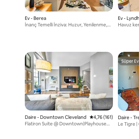
Ev - Berea
Ev - Lynd
İnanç Temelli İnziva: Huzur, Yenilenme,
Havuz ken
Şifa
oyun odas
Süper Ev
Süper Ev
Daire - Downtown Cleveland
5 üzerinden ortalama 4
4,76 (161)
Daire - T
Flatiron Suite @ Downtown|Playhouse
Le Tigre 
SQ|Havuz+Spor Salonu
Benzersiz