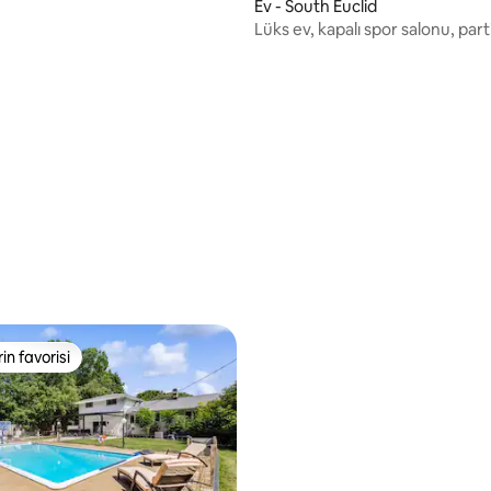
Ev - South Euclid
Lüks ev, kapalı spor salonu, part
rin favorisi
rin favorisi