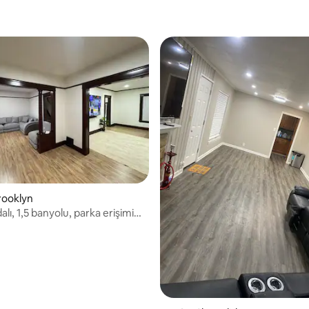
4,77 puan, 43 değerlendirme
Brooklyn
alı, 1,5 banyolu, parka erişimi
ş ev