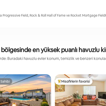
da Progressive Field, Rock & Roll Hall of Fame ve Rocket Mortgage Fie
bölgesinde en yüksek puanlı havuzlu kir
kirde: Buradaki havuzlu evler konum, temizlik ve benzeri konul
 Sahibi
Misafirlerin favorisi
 Sahibi
Misafirlerin favorilerinden en b