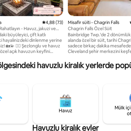
a
5 üzerinden ortalama 4,88 puan, 73 değerl
4,88 (73)
Misafir süiti - Chagrin Falls
Rahatlayın - Havuz, jakuzi ve
Chagrin Falls Özel Süit
ma 5 puan, 13 değerlendirme
iş mekân
ki büyüleyici, çift katlı
Bainbridge Twp.'de 2 dönümlük
i hayalinizdeki dinlenme yerine
alanda özel bir süit, tarihi Chagri
 Şezlonglu ve havuz
sadece birkaç dakika mesafede
 özel açık havuzun keyfini
Cleveland şehir merkezini keşf
️💦 🔥 Özel verandada ateş
şehir merkezine giden otoyola 
n veya barbekünün yanında
erişim. Süitte tam mutfak, duşa
lgesindeki havuzlu kiralık yerlerde popü
🍔🌙 🍳 Modern aletlere ve
özel banyo, queen yataklı ve 
zgahlara sahip, yakın zamanda
dolaplı 1 yatak odası, kapalı oto
ş mutfak ✨ 🎮 48 inç HDTV,
çukurlu veranda alanı bulunmak
tari oyunları ve oyun konsolu ile
ev ev sahipleri tarafından kullanı
 💻 Hızlı kablosuz internet
süitin özel girişi vardır, ancak an
 ve özel bir çalışma alanı;
kilitlenen kapılarla bağlayan or
alışma için mükemmel 📶 🔒
odası (uzun süreli konaklamalar 
tle çevrili bir arka bahçesi
kullanılabilir) vardır.
Mülk iç
Havuz
li ve özel bir yer 🌿
o
Havuzlu kiralık evler