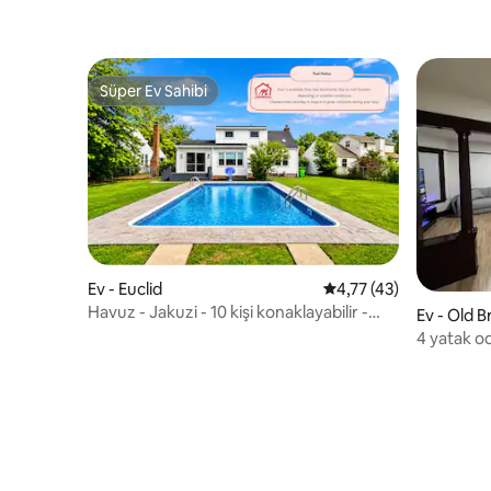
Süper Ev Sahibi
Süper Ev Sahibi
Ev - Euclid
5 üzerinden ortalama 
4,77 (43)
Havuz - Jakuzi - 10 kişi konaklayabilir -
Ev - Old 
Cleveland yakınında
4 yatak od
olan geni