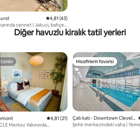
hurst
5 üzerinden ortalama 4,81 puan, 43 değerl
4,81 (43)
arında cennet | Jakuzi, bahçe,
Diğer havuzlu kiralık tatil yerleri
ı
 Sahibi
Misafirlerin favorisi
 Sahibi
Misafirlerin favorisi
,76 puan, 161 değerlendirme
Çatı katı - Downtown Clevela
remont
5 üzerinden ortalama 4,81 puan, 21 değerl
4,81 (21)
nd
Şehir merkezindeki vaha | Yeme
| CLE Merkez Yakınında
birkaç adım | Havuz + Spor salo
 Stüdyo Daire