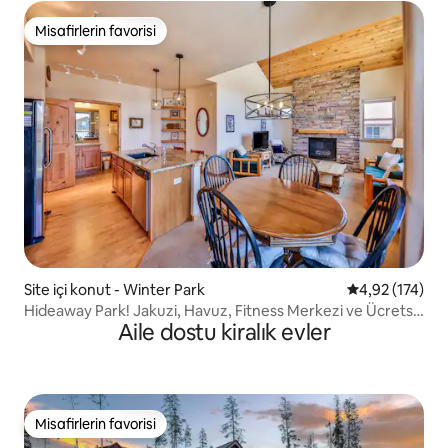
Misafirlerin favorisi
Misafirlerin favorisi
Site içi konut - Winter Park
5 üzerinden o
4,92 (174)
Hideaway Park! Jakuzi, Havuz, Fitness Merkezi ve Ücretsiz
Aile dostu kiralık evler
Park
Misafirlerin favorisi
Misafirlerin favorisi