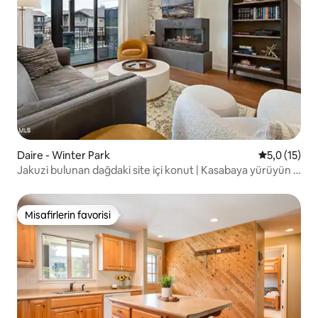
Daire - Winter Park
5 üzerinden
5,0 (15)
Jakuzi bulunan dağdaki site içi konut | Kasabaya yürüyün |
Kayak otobüsü
Misafirlerin favorisi
Misafirlerin favorisi