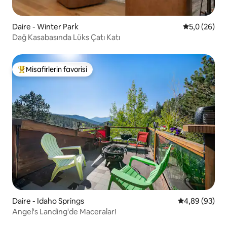
Daire - Winter Park
5 üzerinden 
5,0 (26)
Dağ Kasabasında Lüks Çatı Katı
Misafirlerin favorisi
Misafirlerin favorilerinden en beğenilenler arasında
Daire - Idaho Springs
5 üzerinden o
4,89 (93)
Angel's Landing'de Maceralar!