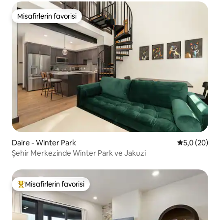
Misafirlerin favorisi
Misafirlerin favorisi
Daire - Winter Park
5 üzerinden 
5,0 (20)
Şehir Merkezinde Winter Park ve Jakuzi
Misafirlerin favorisi
Misafirlerin favorilerinden en beğenilenler arasında