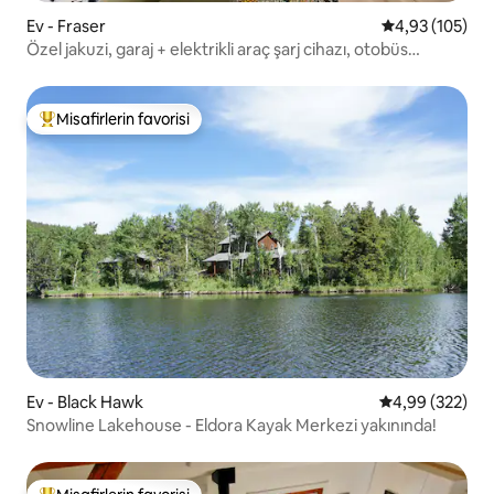
Ev - Fraser
5 üzerinden or
4,93 (105)
Özel jakuzi, garaj + elektrikli araç şarj cihazı, otobüs
hattında!
Misafirlerin favorisi
Misafirlerin favorilerinden en beğenilenler arasında
Ev - Black Hawk
5 üzerinden or
4,99 (322)
Snowline Lakehouse - Eldora Kayak Merkezi yakınında!