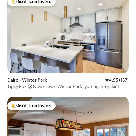
Misafirlerin favorisi
Misafirlerin favorilerinden en beğenilenler arasında
Daire - Winter Park
5 üzerinden o
4,95 (157)
Tipsy Fox @ Downtown Winter Park, yamaçlara yakın!
Misafirlerin favorisi
Misafirlerin favorilerinden en beğenilenler arasında