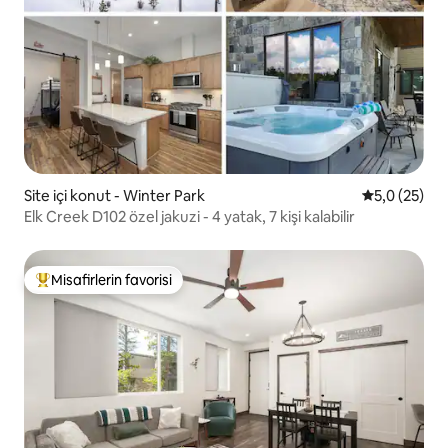
Site içi konut - Winter Park
5 üzerinden
5,0 (25)
Elk Creek D102 özel jakuzi - 4 yatak, 7 kişi kalabilir
Misafirlerin favorisi
Misafirlerin favorilerinden en beğenilenler arasında