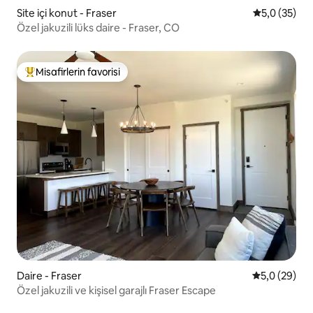
Site içi konut - Fraser
5 üzerinden
5,0 (35)
Özel jakuzili lüks daire - Fraser, CO
Misafirlerin favorisi
Misafirlerin favorilerinden en beğenilenler arasında
Daire - Fraser
5 üzerinden 
5,0 (29)
Özel jakuzili ve kişisel garajlı Fraser Escape