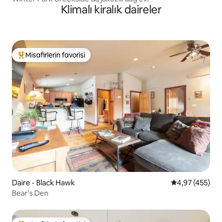
Klimalı kiralık daireler
Misafirlerin favorisi
Misafirlerin favorilerinden en beğenilenler arasında
Daire - Black Hawk
5 üzerinden or
4,97 (455)
Bear's Den