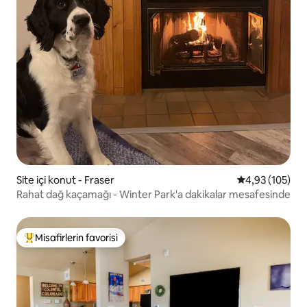
Site içi konut - Fraser
5 üzerinden or
4,93 (105)
Rahat dağ kaçamağı - Winter Park'a dakikalar mesafesinde
Misafirlerin favorisi
Misafirlerin favorilerinden en beğenilenler arasında