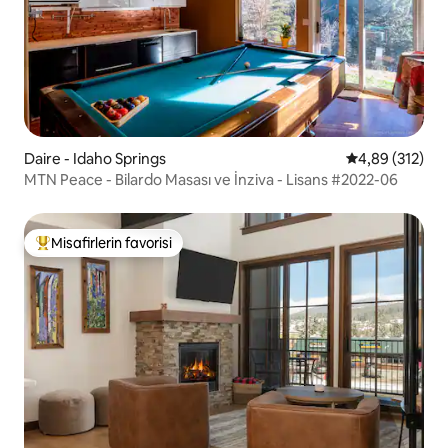
Daire - Idaho Springs
5 üzerinden or
4,89 (312)
MTN Peace - Bilardo Masası ve İnziva - Lisans #2022-06
Misafirlerin favorisi
Misafirlerin favorilerinden en beğenilenler arasında