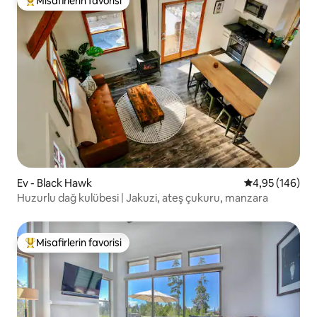
Misafirlerin favorisi
Misafirlerin favorilerinden en beğenilenler arasında
Ev - Black Hawk
5 üzerinden or
4,95 (146)
Huzurlu dağ kulübesi | Jakuzi, ateş çukuru, manzara
Misafirlerin favorisi
Misafirlerin favorilerinden en beğenilenler arasında