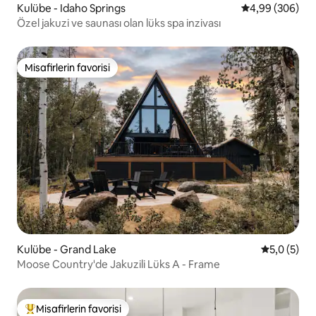
Kulübe - Idaho Springs
5 üzerinden or
4,99 (306)
Özel jakuzi ve saunası olan lüks spa inzivası
Misafirlerin favorisi
Misafirlerin favorisi
Kulübe - Grand Lake
5 üzerinde
5,0 (5)
Moose Country'de Jakuzili Lüks A - Frame
Misafirlerin favorisi
Misafirlerin favorilerinden en beğenilenler arasında