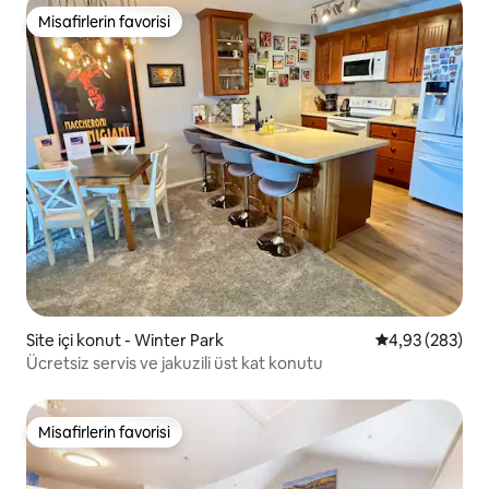
Misafirlerin favorisi
Misafirlerin favorisi
Site içi konut - Winter Park
5 üzerinden or
4,93 (283)
Ücretsiz servis ve jakuzili üst kat konutu
Misafirlerin favorisi
Misafirlerin favorisi