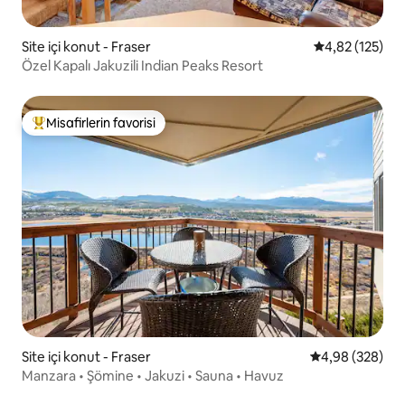
Site içi konut - Fraser
5 üzerinden o
4,82 (125)
Özel Kapalı Jakuzili Indian Peaks Resort
Misafirlerin favorisi
Misafirlerin favorilerinden en beğenilenler arasında
Site içi konut - Fraser
5 üzerinden or
4,98 (328)
Manzara • Şömine • Jakuzi • Sauna • Havuz