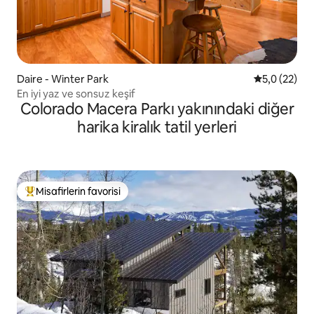
Daire - Winter Park
5 üzerinden
5,0 (22)
En iyi yaz ve sonsuz keşif
Colorado Macera Parkı yakınındaki diğer
harika kiralık tatil yerleri
Misafirlerin favorisi
Misafirlerin favorilerinden en beğenilenler arasında