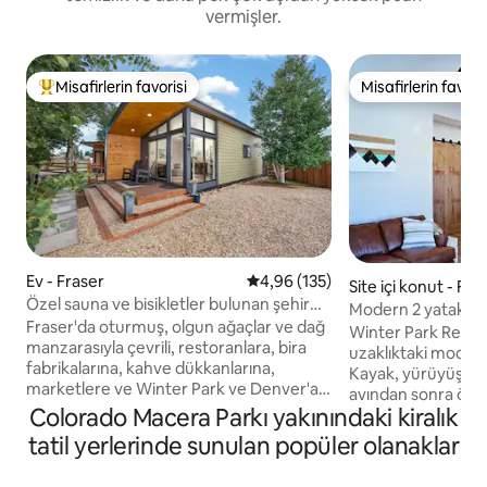
vermişler.
Misafirlerin favorisi
Misafirlerin favoris
Misafirlerin favorilerinden en beğenilenler arasında
Misafirlerin favoris
Ev - Fraser
5 üzerinden ortalama 4,96 puan
4,96 (135)
Site içi konut - Fra
Özel sauna ve bisikletler bulunan şehir
Modern 2 yatak odal
merkezinde lüks ev
Fraser'da oturmuş, olgun ağaçlar ve dağ
jakuzi • Winter Par
Winter Park Resor
manzarasıyla çevrili, restoranlara, bira
uzaklıktaki modern
fabrikalarına, kahve dükkanlarına,
Kayak, yürüyüş, bis
marketlere ve Winter Park ve Denver'a
avından sonra özel
ulaşım vasıtalarına birkaç adım uzaklıkta
Colorado Macera Parkı yakınındaki kiralık
10 fit tavanlı, çift k
otantik bir dağ kasabası yaşamını
verandalı, stoklu m
tatil yerlerinde sunulan popüler olanaklar
deneyimleyin. Tam donanımlı bir mutfak
kaplamaları olan üc
ve kahve istasyonuna sahip, özenle
güzergahında. Rest