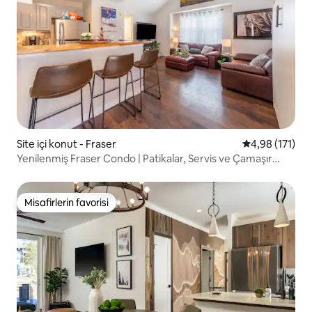
Site içi konut - Fraser
5 üzerinden o
4,98 (171)
Yenilenmiş Fraser Condo | Patikalar, Servis ve Çamaşır
Makinesi
Misafirlerin favorisi
Misafirlerin favorisi