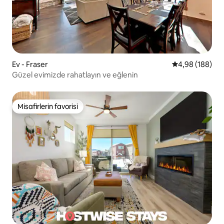
Ev - Fraser
5 üzerinden or
4,98 (188)
Güzel evimizde rahatlayın ve eğlenin
Misafirlerin favorisi
Misafirlerin favorisi