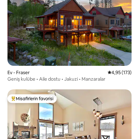
Ev - Fraser
5 üzerinden o
4,95 (173)
Geniş kulübe • Aile dostu • Jakuzi • Manzaralar
Misafirlerin favorisi
Misafirlerin favorilerinden en beğenilenler arasında