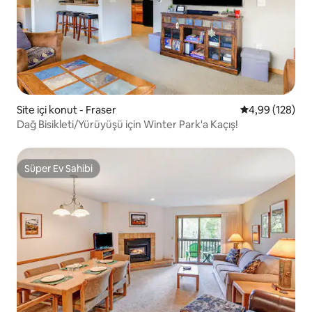
Site içi konut - Fraser
5 üzerinden or
4,99 (128)
Dağ Bisikleti/Yürüyüşü için Winter Park'a Kaçış!
Süper Ev Sahibi
Süper Ev Sahibi