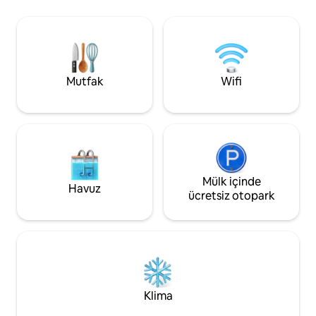
düzenlenmiş bir ev. Özel saunada
fabrikalarına, mağ
dinlenin, ateş çukurunun başında
festivallere birkaç
toplanın veya size verdiğimiz cruiser
Sessiz bir konut al
bisikletlerle kasabayı keşfedin. Dışarıda,
kaçamak arayan aile
örtülü verandası, bahçe mobilyaları ve
idealdir. Parti veya
benzersiz bir yerel karakter katan elle
düzenlenemez. Saa
Mutfak
Wifi
boyanmış duvar resminin olduğu çimenli
sessiz olunmalıdır 
bahçede dinlenin.
sonra kullanılamaz
Mülk içinde
Havuz
ücretsiz otopark
Klima