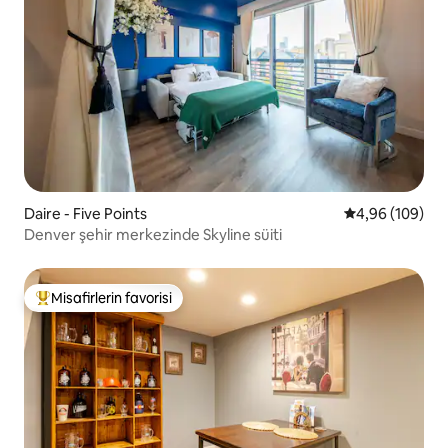
Daire - Five Points
5 üzerinden or
4,96 (109)
Denver şehir merkezinde Skyline süiti
Misafirlerin favorisi
Misafirlerin favorilerinden en beğenilenler arasında