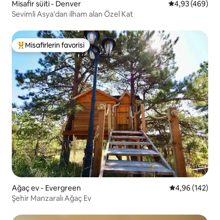
Misafir süiti - Denver
5 üzerinden or
4,93 (469)
Sevimli Asya'dan ilham alan Özel Kat
Misafirlerin favorisi
Misafirlerin favorilerinden en beğenilenler arasında
Ağaç ev - Evergreen
5 üzerinden or
4,96 (142)
Şehir Manzaralı Ağaç Ev