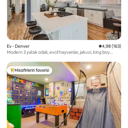
Ev - Denver
5 üzerinden or
4,98 (163)
Modern 3 yatak odalı, evcil hayvanlar, jakuzi, king boy
yataklar, açık mutfak
Misafirlerin favorisi
Misafirlerin favorilerinden en beğenilenler arasında