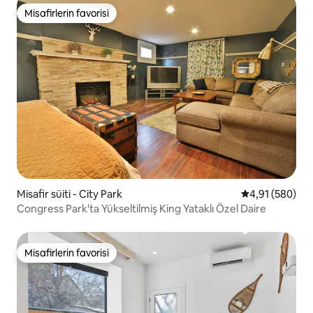
Misafirlerin favorisi
Misafirlerin favorisi
Misafir süiti - City Park
5 üzerinden or
4,91 (580)
Congress Park'ta Yükseltilmiş King Yataklı Özel Daire
Misafirlerin favorisi
Misafirlerin favorisi