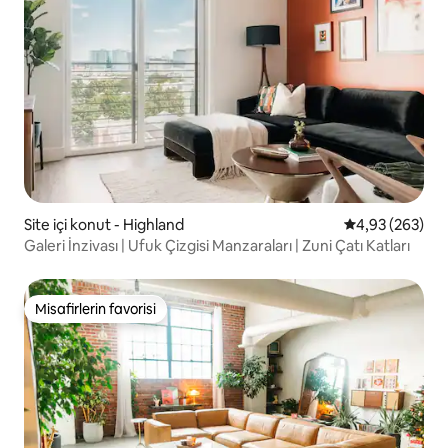
Site içi konut - Highland
5 üzerinden or
4,93 (263)
Galeri İnzivası | Ufuk Çizgisi Manzaraları | Zuni Çatı Katları
Misafirlerin favorisi
Misafirlerin favorisi