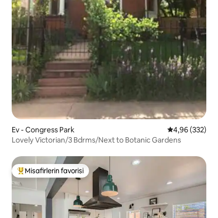
Ev - Congress Park
5 üzerinden or
4,96 (332)
Lovely Victorian/3 Bdrms/Next to Botanic Gardens
Misafirlerin favorisi
Misafirlerin favorilerinden en beğenilenler arasında