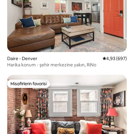
Daire - Denver
5 üzerinden or
4,93 (697)
Harika konum - şehir merkezine yakın, RiNo
Misafirlerin favorisi
Misafirlerin favorisi