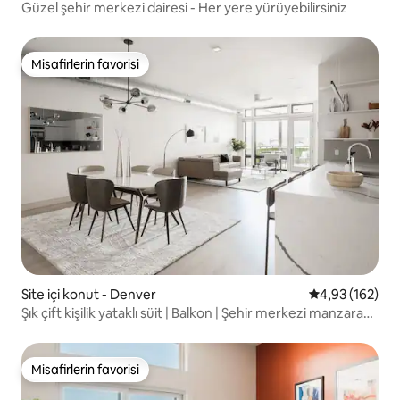
Güzel şehir merkezi dairesi - Her yere yürüyebilirsiniz
Misafirlerin favorisi
Misafirlerin favorisi
Site içi konut - Denver
5 üzerinden or
4,93 (162)
Şık çift kişilik yataklı süit | Balkon | Şehir merkezi manzarası |
Tesoro
Misafirlerin favorisi
Misafirlerin favorisi