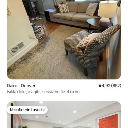
Daire - Denver
5 üzerinden or
4,92 (852)
Işıkla dolu, ev gibi, sessiz ve özel birim
Misafirlerin favorisi
Misafirlerin favorisi