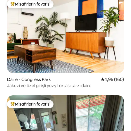
Misafirlerin favorisi
Misafirlerin favorilerinden en beğenilenler arasında
Daire - Congress Park
5 üzerinden or
4,95 (160)
Jakuzi ve özel girişli yüzyıl ortası tarzı daire
Misafirlerin favorisi
Misafirlerin favorilerinden en beğenilenler arasında