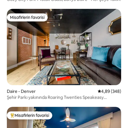
Misafirlerin favorisi
Misafirlerin favorisi
Daire - Denver
5 üzerinden or
4,89 (348)
Şehir Parkı yakınında Roaring Twenties Speakeasy
Apartmanı
Misafirlerin favorisi
Misafirlerin favorilerinden en beğenilenler arasında