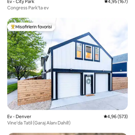
Ev - City Park
5 üzerinden or
4,95 (167)
Congress Park'ta ev
Misafirlerin favorisi
Misafirlerin favorilerinden en beğenilenler arasında
Ev - Denver
5 üzerinden or
4,96 (573)
Vine'da Tatil (Garaj Alanı Dahil!)