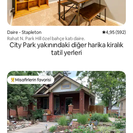
Daire - Stapleton
5 üzerinden or
4,95 (592)
Rahat N. Park Hill özel bahçe katı daire.
City Park yakınındaki diğer harika kiralık
tatil yerleri
Misafirlerin favorisi
Misafirlerin favorilerinden en beğenilenler arasında