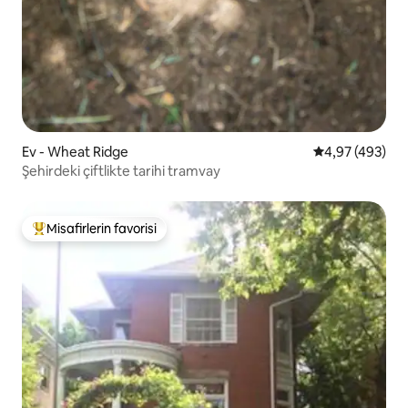
Ev - Wheat Ridge
5 üzerinden or
4,97 (493)
Şehirdeki çiftlikte tarihi tramvay
Misafirlerin favorisi
Misafirlerin favorilerinden en beğenilenler arasında