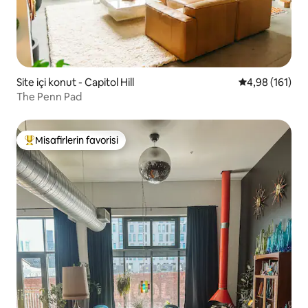
Site içi konut - Capitol Hill
5 üzerinden o
4,98 (161)
The Penn Pad
Misafirlerin favorisi
Misafirlerin favorilerinden en beğenilenler arasında