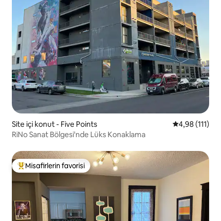
Site içi konut - Five Points
5 üzerinden o
4,98 (111)
RiNo Sanat Bölgesi'nde Lüks Konaklama
Misafirlerin favorisi
Misafirlerin favorilerinden en beğenilenler arasında