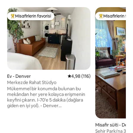
Misafirlerin favorisi
Misafirlerin favo
Misafirlerin favorilerinden en beğenilenler arasında
Misafirlerin favor
Ev - Denver
5 üzerinden ortalama 4,98 puan
4,98 (116)
Merkezde Rahat Stüdyo
Mükemmel bir konumda bulunan bu
mekândan her yere kolayca erişmenin
keyfini çıkarın. I-70'e 5 dakika (dağlara
giden en iyi yol). - Denver
Hayvanatbahçesi/Doğa ve Bilim
Müzesi'ne arabayla 4 dk/yürüyerek 35
dk. - RiNo sanat bölgesine arabayla 5
Misafir süiti - Den
dakika (yemek ve içecek). - River and
Şehir Parkı'na 3 Bl