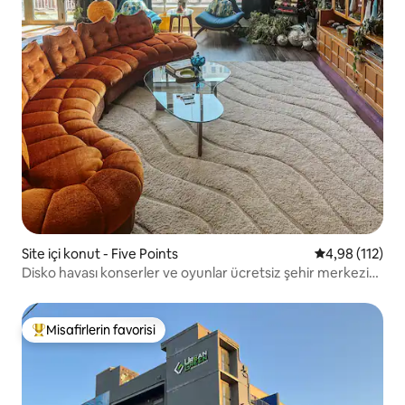
Site içi konut - Five Points
5 üzerinden o
4,98 (112)
Disko havası konserler ve oyunlar ücretsiz şehir merkezi
otoparkı
Misafirlerin favorisi
Misafirlerin favorilerinden en beğenilenler arasında