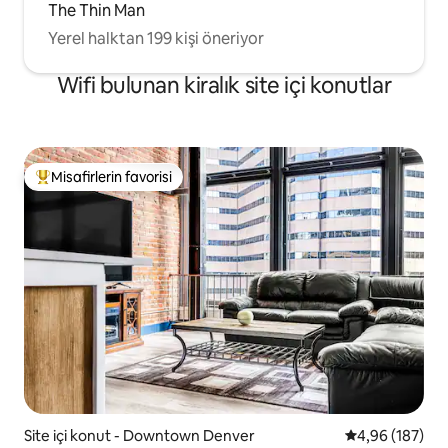
The Thin Man
Yerel halktan 199 kişi öneriyor
Wifi bulunan kiralık site içi konutlar
Misafirlerin favorisi
Misafirlerin favorilerinden en beğenilenler arasında
Site içi konut - Downtown Denver
5 üzerinden or
4,96 (187)