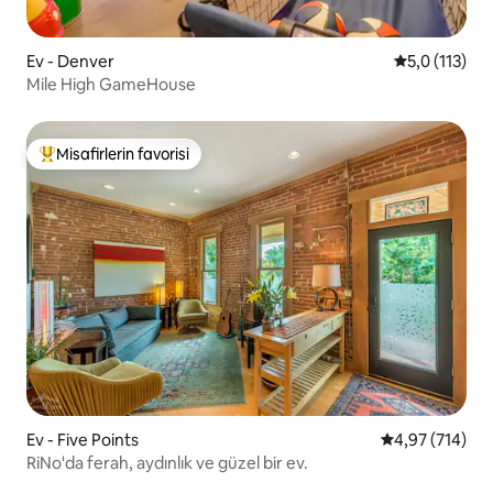
Ev - Denver
5 üzerinden 
5,0 (113)
Mile High GameHouse
Misafirlerin favorisi
Misafirlerin favorilerinden en beğenilenler arasında
Ev - Five Points
5 üzerinden or
4,97 (714)
RiNo'da ferah, aydınlık ve güzel bir ev.