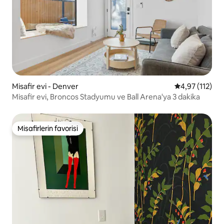
Misafir evi - Denver
5 üzerinden o
4,97 (112)
Misafir evi, Broncos Stadyumu ve Ball Arena'ya 3 dakika
Misafirlerin favorisi
Misafirlerin favorisi