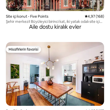
Site içi konut - Five Points
5 üzerinden or
4,97 (168)
Şehir merkezi! Büyüleyici birinci kat, iki yatak odalı site içi
Aile dostu kiralık evler
konut.
Misafirlerin favorisi
Misafirlerin favorisi