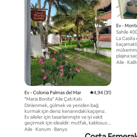
Ev - Mon
Sahile 400
evi
La Casita 
kaçamakta
mükemmel
plajına s
İhtiyacını
Aile
·
Kalit
fazla 6 kiş
dışında d
Bölgedeki
edilir. Ku
ön bahçe 
Ev - Colonia Palmas del Mar
5 üzerinden ortalama 
4,94 (31)
kasabaları
“María Bonita” Aile Çatı Katı
dakikadan
Dinlenmek, gülmek ve yeniden bağ
kurmak için deniz kenarındaki kaçışınız.
Ev aileler için tasarlanmıştır ve iyi vakit
geçirmek için idealdir: mutfak, kablosuz
internet bağlantısı, geniş alan, barbekü
Aile
·
Konum
·
Banyo
ve arka planda deniz sesi. Saniyeler içinde
Costa Esmeralda