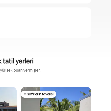
tatil yerleri
 yüksek puan vermişler.
Ev - Cos
Misafirlerin favorisi
Süper Ev
Misafirlerin favorisi
Süper Ev
Güzel den
BÜYÜKAN
Playa Par