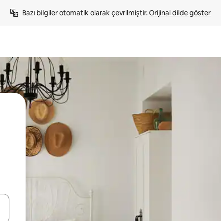
Bazı bilgiler otomatik olarak çevrilmiştir. 
Orijinal dilde göster
oklarıyla gezinin veya dokunarak ya da kaydırma hareketleriyle keşfedin