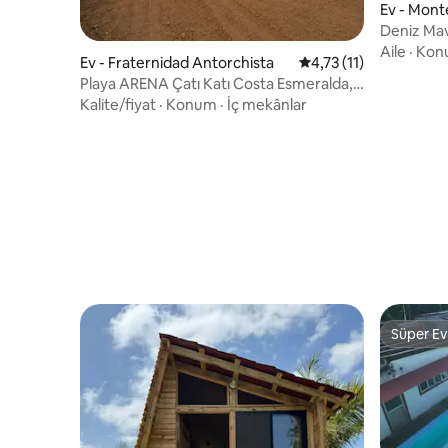
Ev - Mon
Deniz Mavi
Aile
·
Kon
Ev - Fraternidad Antorchista
5 üzerinden ortalama
4,73 (11)
Playa ARENA Çatı Katı Costa Esmeralda,
Veracruz
Kalite/fiyat
·
Konum
·
İç mekânlar
Süper Ev
Süper Ev