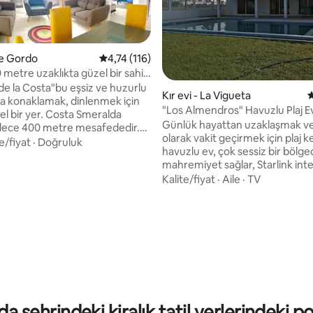
te Gordo
5 üzerinden ortalama 4,74 puan, 116 değerl
4,74 (116)
 metre uzaklıkta güzel bir sahil
de la Costa"bu eşsiz ve huzurlu
Kır evi - La Vigueta
5
 konaklamak, dinlenmek için
"Los Almendros" Havuzlu Plaj E
 bir yer. Costa Smeralda
Günlük hayattan uzaklaşmak ve
adece 400 metre mesafededir.
olarak vakit geçirmek için plaj 
z olan her şeye sahibiz: Klima. En
e/fiyat
·
Doğruluk
havuzlu ev, çok sessiz bir bölge
i için iki oda. Evin içinde ve
mahremiyet sağlar, Starlink int
uşlar. Tam donanımlı mutfak.
var. Girişte bekçi, gelişinizde size
Kalite/fiyat
·
Aile
·
TV
 tipik yemekler, masanıza servis
yardımcı olur ve nazikçe hizmet
yusu olan iki araba verandası için
Girişte park edebileceğiniz çok 
Yakındaki Casitas, Guadalupe
4,94 puan, 31 değerlendirme
avlu bulunmaktadır. 15 dakika uz
na 30 dakikadan az ve Tajín'e 40
restoranlar, balıkçılar, bakkallar
 az mesafededir.
dakika uzaklıkta Fransız göçme
tarafından kurulan bir kasaba o
Rafael'i bulabilirsiniz.
 şehrindeki kiralık tatil yerlerindeki p