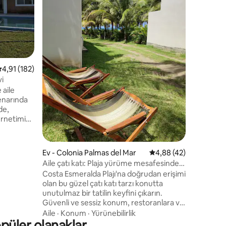
keşfedin
kişilik ol
banyolu o
Kalite/fiy
güneşte d
havuz ve 
endirme
Doğrudan 
konforun
 üzerinden ortalama 4,91 puan, 182 değerlendirme
4,91 (182)
manzarasının 
kaçamağı
vi
haline get
 aile
kenarında
de,
ernetimiz
 eder.
geniş bir
Ev - Colonia Palmas del Mar
5 üzerinden ortalama
4,88 (42)
aklıkta
Aile çatı katı: Plaja yürüme mesafesinde
 ve 30
tamamen dinlenme
Costa Esmeralda Plajı'na doğrudan erişimi
nler
olan bu güzel çatı katı tarzı konutta
lan San
unutulmaz bir tatilin keyfini çıkarın.
Güvenli ve sessiz konum, restoranlara ve
yerel hizmetlere yakın. Ailece vakit
Aile
·
Konum
·
Yürünebilirlik
opüler olanaklar
geçirmek ve dinlenmek için tasarlanan