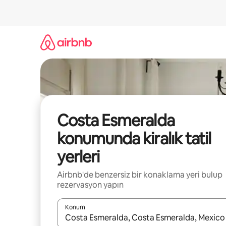
İçeriğe
atla
Costa Esmeralda
konumunda kiralık tatil
yerleri
Airbnb'de benzersiz bir konaklama yeri bulup
rezervasyon yapın
Konum
Sonuçlar kullanılabilir olduğunda yukarı ve aşağı 