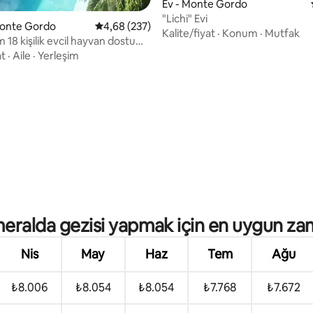
Ev - Monte Gordo
"Lichi" Evi
 Monte Gordo
5 üzerinden ortalama 4,68 puan, 237 değerl
4,68 (237)
Kalite/fiyat
·
Konum
·
Mutfak
18 kişilik evcil hayvan dostu
a
at
·
Aile
·
Yerleşim
4,84 puan, 56 değerlendirme
eralda gezisi yapmak için en uygun za
Nis
May
Haz
Tem
Ağu
₺8.006
₺8.054
₺8.054
₺7.768
₺7.672