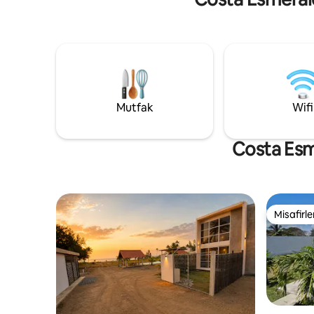
plaja yürüyün, dalgaların sesiyle uyuyun
ve saati unutun. Burada yavaş yaşayabilir,
zengin yemekler yiyebilir, çok gülebilir ve
unutulmaz anılar yaratabilirsiniz. Siz la
ganas'ı koyun, deniz gerisini koyar.
Hayatla yeniden bağ kurmak ve dijital
dünyadan uzaklaşmak için. Bölge Oxxos'a
ve restoranlara yakın.
Mutfak
Wifi
Costa Esme
Misafirle
Misafirle