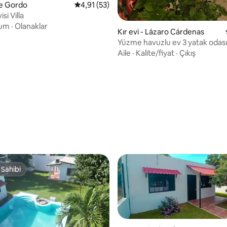
te Gordo
5 üzerinden ortalama 4,91 puan, 53 değerl
4,91 (53)
si Villa
um
·
Olanaklar
 4,73 puan, 11 değerlendirme
Kır evi - Lázaro Cárdenas
Yüzme havuzlu ev 3 yatak odas
Esmeralda
Aile
·
Kalite/fiyat
·
Çıkış
 Sahibi
 Sahibi