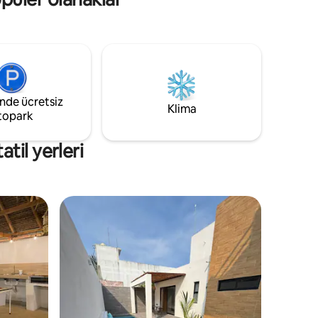
mekân, ferahlığı ve yüksek tavanlarıyla
öne çıkıyor. Zemin katta özel bir oda ve
entegre üst katta, bir koridorla ayrılmış,
kısmi mahremiyet sunan odalar (bağlantılı
alanları seven gruplar için idealdir).
inde ücretsiz
Klima
topark
til yerleri