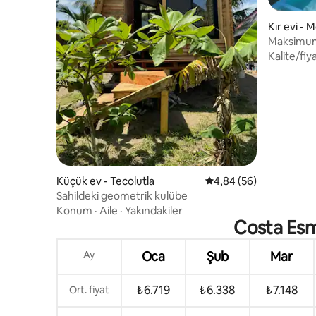
Kır evi -
Maksimum 
konaklam
Kalite/fiy
Küçük ev - Tecolutla
5 üzerinden ortalama 
4,84 (56)
Sahildeki geometrik kulübe
Konum
·
Aile
·
Yakındakiler
Costa Esm
Ay
Oca
Şub
Mar
₺6.719
₺6.338
₺7.148
Ort. fiyat