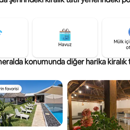
Mülk iç
Havuz
o
ralda konumunda diğer harika kiralık ta
rin favorisi
rin favorisi