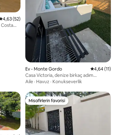
endirme
5 üzerinden ortalama 4,63 puan, 52 değerlendirme
4,63 (52)
ı Costa
Ev - Monte Gordo
5 üzerinden ortalama
4,64 (11)
Casa Victoria, denize birkaç adım
uzaklıkta, özel havuz
Aile
·
Havuz
·
Konukseverlik
Misafirlerin favorisi
Misafirlerin favorisi