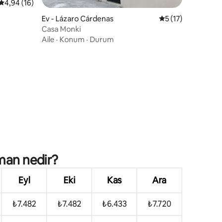
5 üzerinden ortalama 4,94 puan, 16 değerlendirme
4,94 (16)
endirme
Ev - Lázaro Cárdenas
5 üzerinden ortal
5 (17)
Casa Monki
Aile
·
Konum
·
Durum
man nedir?
Eyl
Eki
Kas
Ara
₺7.482
₺7.482
₺6.433
₺7.720