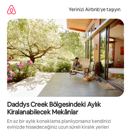
İçeriğe
atla
Yerinizi Airbnb'ye taşıyın
Daddys Creek Bölgesindeki Aylık
Kiralanabilecek Mekânlar
En az bir aylık konaklama planlıyorsanız kendinizi
evinizde hissedeceğiniz uzun süreli kiralık yerleri