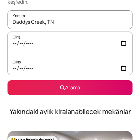
keşfedin.
Konum
Sonuçlar kullanılabilir olduğunda yukarı ve aşağı oklarıyla gezi
Giriş
Çıkış
Arama
Yakındaki aylık kiralanabilecek mekânlar