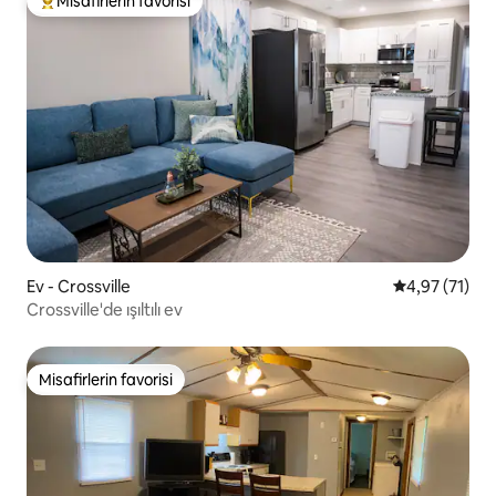
Misafirlerin favorisi
Misafirlerin favorilerinden en beğenilenler arasında
Ev - Crossville
5 üzerinden 
4,97 (71)
Crossville'de ışıltılı ev
Misafirlerin favorisi
Misafirlerin favorisi