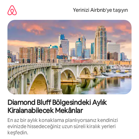
İçeriğe
atla
Yerinizi Airbnb'ye taşıyın
Diamond Bluff Bölgesindeki Aylık
Kiralanabilecek Mekânlar
En az bir aylık konaklama planlıyorsanız kendinizi
evinizde hissedeceğiniz uzun süreli kiralık yerleri
keşfedin.