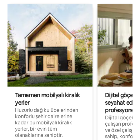
Tamamen mobilyalı kiralık
Dijital göçebe
yerler
seyahat eden
profesyonelle
Huzurlu dağ kulübelerinden
konforlu şehir dairelerine
Dijital göçebel
kadar bu mobilyalı kiralık
çalışan profesyo
yerler, bir evin tüm
ve özel çalışma
olanaklarına sahiptir.
sahip, konforl