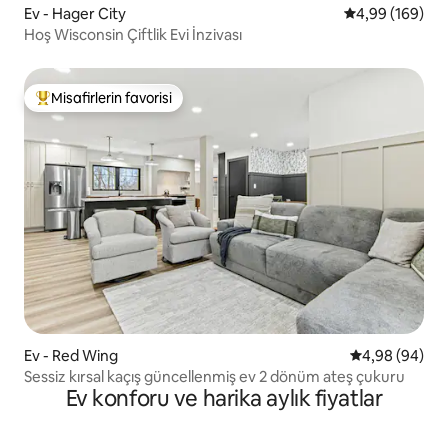
Ev - Hager City
5 üzerinden or
4,99 (169)
Hoş Wisconsin Çiftlik Evi İnzivası
Misafirlerin favorisi
Misafirlerin favorilerinden en beğenilenler arasında
Ev - Red Wing
5 üzerinden o
4,98 (94)
Sessiz kırsal kaçış güncellenmiş ev 2 dönüm ateş çukuru
Ev konforu ve harika aylık fiyatlar