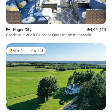
Ev - Hager City
5 üzerinden o
4,99 (121)
Castle Vue Villa & Outdoor Oasis (nehir manzaralı)
Misafirlerin favorisi
Misafirlerin favorilerinden en beğenilenler arasında