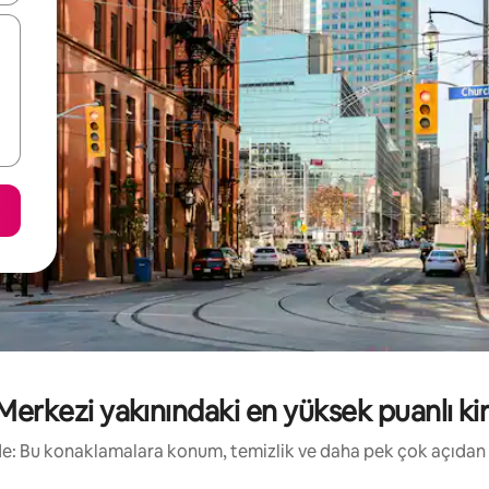
rkezi yakınındaki en yüksek puanlı kiral
irde: Bu konaklamalara konum, temizlik ve daha pek çok açıdan