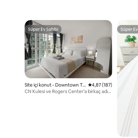
Süper Ev Sahibi
Süper Ev
Süper Ev Sahibi
Süper Ev
Site içi konut - Downtown To
5 üzerinden ortalama 4
4,87 (187)
ronto
CN Kulesi ve Rogers Center'a birkaç adım
mesafede rahat bir yer