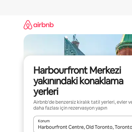
İçeriğe
atla
Harbourfront Merkezi
yakınındaki konaklama
yerleri
Airbnb'de benzersiz kiralık tatil yerleri, evler v
daha fazlası için rezervasyon yapın
Konum
Sonuçlar kullanılabilir olduğunda yukarı ve aşağı 