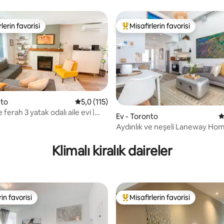
lerin favorisi
Misafirlerin favorisi
rin favorilerinden en beğenilenler arasında
Misafirlerin favorilerinden en b
nto
5 üzerinden ortalama 5,0 puan, 115 değerl
5,0 (115)
 ferah 3 yatak odalı aile evi |
Ev - Toronto
5
yürüyün
Aydınlık ve neşeli Laneway Ho
,99 puan, 152 değerlendirme
Klimalı kiralık daireler
rin favorisi
Misafirlerin favorisi
rin favorisi
Misafirlerin favorilerinden en b