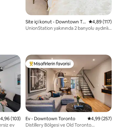
Site içi konut - Downtown To
5 üzerinden ortalama 
4,89 (117)
ronto
UnionStation yakınında 2 banyolu aydınlık
köşe süiti
Misafirlerin favorisi
eğenilenler arasında
Misafirlerin favorilerinden en beğenilenler arasında
 üzerinden ortalama 4,96 puan, 103 değerlendirme
4,96 (103)
Ev - Downtown Toronto
5 üzerinden ortalama 
4,99 (257)
rsiz ev
Distillery Bölgesi ve Old Toronto
endirme
yakınında şık 1870'ler evi