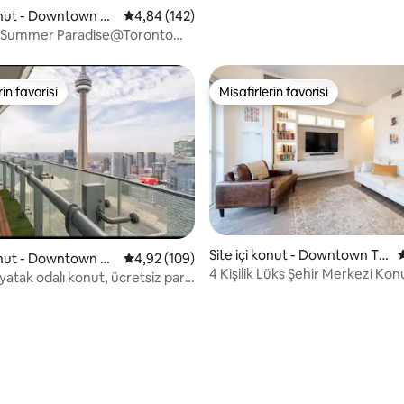
konut - Downtown To
5 üzerinden ortalama 4,84 puan, 142 değerl
4,84 (142)
 Summer Paradise@Toronto
rin favorisi
Misafirlerin favorisi
rin favorisi
Misafirlerin favorisi
,89 puan, 114 değerlendirme
Site içi konut - Downtown To
konut - Downtown To
5 üzerinden ortalama 4,92 puan, 109 değerl
4,92 (109)
ronto
4 Kişilik Lüks Şehir Merkezi Ko
yatak odalı konut, ücretsiz park
Kulesi Manzarası)
kulesi manzarası