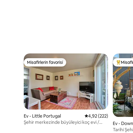
Misafirlerin favorisi
Misafir
Misafirlerin favorisi
Misafirle
Ev - Little Portugal
5 üzerinden ortalama 4
4,92 (222)
Şehir merkezinde büyüleyici koç evi /
Ev - Dow
misafir evi
Tarihi Şe