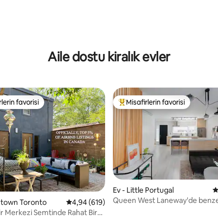
Aile dostu kiralık evler
lerin favorisi
Misafirlerin favorisi
rin favorilerinden en beğenilenler arasında
Misafirlerin favorilerinden en b
,92 puan, 222 değerlendirme
Ev - Little Portugal
5
Queen West Laneway'de benze
ntown Toronto
5 üzerinden ortalama 4,94 puan, 619 değerl
4,94 (619)
hir Merkezi Semtinde Rahat Bir