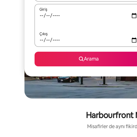
Giriş
Çıkış
Arama
Harbourfront Me
Misafirler de aynı fik