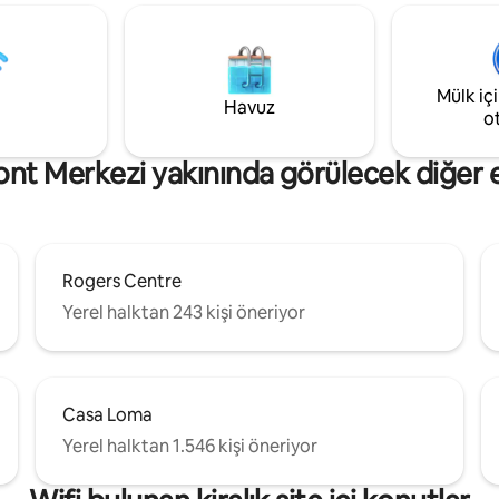
doğrudan iç mekan erişimi. ✓ 
e Harbourfront, iki büyük
konum: Eğlence ve Finans Bölge
er mekanı, Entertainment
İstasyonu, Scotiabank Arena, 
restoranlar ve alışveriş
ve Rogers Center'a✓ dakikalar
a kısa bir yürüyüş
mesafesinde - Şehir yaşamının en
Mülk iç
edir. En fazla iki misafire izin
Havuz
deneyimleyin!
o
iyaretçi kabul edilmez. Lütfen
bölümünün tamamını okuyun!
nt Merkezi yakınında görülecek diğer en
Rogers Centre
Yerel halktan 243 kişi öneriyor
Casa Loma
Yerel halktan 1.546 kişi öneriyor