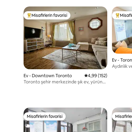
Vaha
Misafirlerin favorisi
Misafir
Misafirlerin favorilerinden en beğenilenler arasında
Misafirle
Ev - Toro
Aydınlık ve
Metroya 
Ev - Downtown Toronto
5 üzerinden ortalama 4
4,99 (152)
Toronto şehir merkezinde şık ev, yürüne
elverişli bir bölge
Misafirlerin favorisi
Misafirle
Misafirlerin favorisi
Misafirle