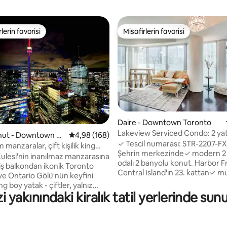
lerin favorisi
Misafirlerin favorisi
rin favorilerinden en beğenilenler arasında
Misafirlerin favorisi
Daire - Downtown Toronto
,92 puan, 221 değerlendirme
Lakeview Serviced Condo: 2 ya
konut - Downtown To
5 üzerinden ortalama 4,98 puan, 168 değerl
4,98 (168)
banyo 1 ücretsiz park yeri
✓ Tescil numarası: STR-2207-
anzaralar, çift kişilik king
Şehrin merkezinde✓ modern 2
, Toronto'nun göbeğinde!
ulesi'nin inanılmaz manzarasına
odalı 2 banyolu konut. Harbor F
iş balkondan ikonik Toronto
Central Island'ın 23. kattan✓
 ve Ontario Gölü'nün keyfini
manzaraları. ✓ Ücretsiz otopar
ng boy yatak - çiftler, yalnız
mutfak, kablosuz internet bağla
yakınındaki kiralık tatil yerlerinde sun
, arkadaşlar veya iş için şehre
akıllı TV. Merkezi klima ile✓ seri
çin idealdir. Kanada'nın en
gün 24 saat güvenlik ve resepsi
lu taşıma merkezi Union
P.A.T.H. üzerinden Longo's & 
'na birkaç adım uzaklıkta. CN