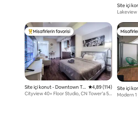
Site içi 
ronto
Lakeview
Merkez
Misafirlerin favorisi
Misafirle
Misafirlerin favorilerinden en beğenilenler arasında
Misafirle
Site içi konut - Downtown To
5 üzerinden ortalama 4
4,89 (114)
Site içi 
ronto
Cityview 40+ Floor Studio, CN Tower'a 5
ronto
Modern 1 
Dakika Yürüme Mesafesinde
yeri, CN 