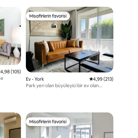
Misafirlerin favorisi
eğenilenler arasında
Misafirlerin favorisi
endirme
 üzerinden ortalama 4,98 puan, 105 değerlendirme
4,98 (105)
me
Ev - York
5 üzerinden ortalama 
4,99 (213)
Park yeri olan büyüleyici bir ev olan
Greenhills'e hoş geldiniz
Misafirlerin favorisi
eğenilenler arasında
Misafirlerin favorisi