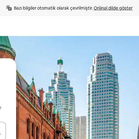
Bazı bilgiler otomatik olarak çevrilmiştir. 
Orijinal dilde göster
e
oklarıyla gezinin veya dokunarak ya da kaydırma hareketleriyle keşfedin