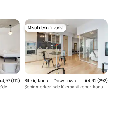
Misafirlerin favorisi
Misafirlerin favorisi
5 üzerinden ortalama 4,97 puan, 112 değerlendirme
4,97 (112)
Site içi konut - Downtown To
5 üzerinden ortalama 
4,92 (292)
ronto
s'de
Şehir merkezinde lüks sahil kenarı konutu
+ ücretsiz park yeri