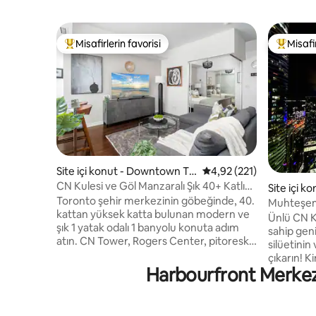
Misafirlerin favorisi
Misafir
Misafirlerin favorilerinden en beğenilenler arasında
Misafirle
Site içi konut - Downtown To
5 üzerinden ortalama 4
4,92 (221)
ronto
CN Kulesi ve Göl Manzaralı Şık 40+ Katlı
Site içi 
Vaha
Toronto şehir merkezinin göbeğinde, 40.
ronto
Muhteşem m
kattan yüksek katta bulunan modern ve
boy yatak
Ünlü CN K
şık 1 yatak odalı 1 banyolu konuta adım
sahip gen
atın. CN Tower, Rogers Center, pitoresk
silüetinin
göl ve çok daha fazlasının muhteşem
çıkarın! Ki
panoramik manzarasını vaat ediyor.
Harbourfront Merkezi 
misafirler
Milyon dolarlık manzaraları ve zengin
gelenler i
olanaklar listesi sizi hayran bırakacak bu
büyük top
muhteşem mücevhere çekilmeden önce
İstasyonu