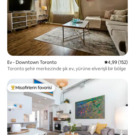
Ev - Downtown Toronto
5 üzerinden or
4,99 (152)
Toronto şehir merkezinde şık ev, yürüne elverişli bir bölge
Misafirlerin favorisi
Misafirlerin favorilerinden en beğenilenler arasında