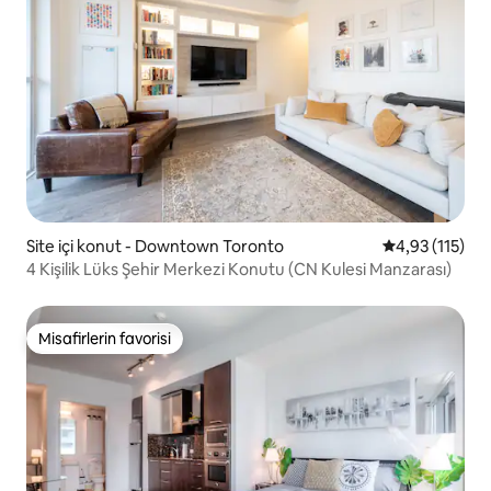
Site içi konut - Downtown Toronto
5 üzerinden o
4,93 (115)
4 Kişilik Lüks Şehir Merkezi Konutu (CN Kulesi Manzarası)
Misafirlerin favorisi
Misafirlerin favorisi