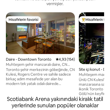
vermişler.
Misafirlerin favorisi
Misafirlerin favo
Misafirlerin favorisi
Misafirlerin favor
Daire - Downtown Toronto
5 üzerinden ortalama 4,93 puan
4,93 (154)
Muhteşem şehir manzaralı daire, CN
Kulesi’ne birkaç adım
Site içi konut - D
Toronto şehir merkezinin göbeğinde, CN
oronto
Kulesi, Rogers Centre ve sahile sadece
Muhteşem manzarala
birkaç adım mesafede yer alan bu
boy yatak, Toront
Ünlü CN Kulesi'nin
modern tek yatak odalı dairede
manzarasına sahip
konaklayın. Konaklama yerinde yatak
ikonik Toronto silü
odasında rahat bir queen boy yatak ve
Gölü'nün keyfini çı
oturma odasında bir çekyat
Scotiabank Arena yakınındaki kiralık tatil
çiftler, yalnız misa
bulunmaktadır, çiftler veya küçük
için şehre gelenler 
yerlerinde sunulan popüler olanaklar
gruplar için mükemmeldir. Yerden
Kanada'nın en büy