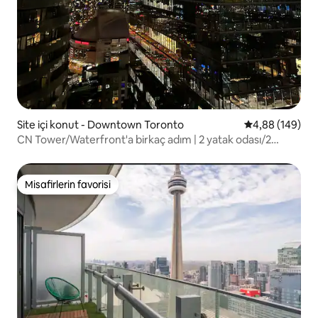
Site içi konut - Downtown Toronto
5 üzerinden or
4,88 (149)
CN Tower/Waterfront'a birkaç adım | 2 yatak odası/2
banyo + otopark
Misafirlerin favorisi
Misafirlerin favorisi