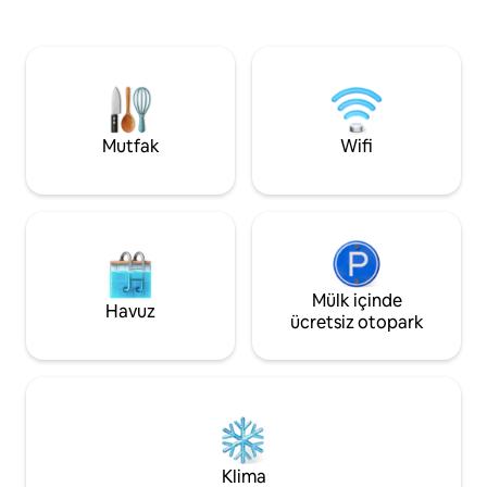
tavana pencerelerden ufuk çizgisinin
merkezi Union İst
manzarasının keyfini çıkarın veya özel
uzaklıkta. CN Tow
balkonda dinlenin. Dairede tam
iki büyük spor/ko
donanımlı mutfak, akıllı TV, yüksek hızlı
Entertainment Dist
kablosuz internet bağlantısı ve süit içinde
alışveriş noktaları
çamaşır makinesi ve kurutucu
mesafesindedir. En 
bulunmaktadır. Misafirlerin spor
verilir ve ziyaretçi ka
Mutfak
Wifi
salonuna ve açık havuza da erişimi vardır.
kurallar bölümünü
Mülk içinde
Havuz
ücretsiz otopark
Klima