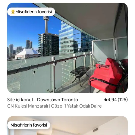
Misafirlerin favorisi
Misafirlerin favorilerinden en beğenilenler arasında
Site içi konut - Downtown Toronto
5 üzerinden or
4,94 (126)
CN Kulesi Manzaralı | Güzel 1 Yatak Odalı Daire
Misafirlerin favorisi
Misafirlerin favorisi