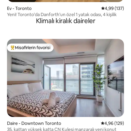
Ev - Toronto
5 üzerinden or
4,99 (137)
Yeni! Toronto'da Danforth'un özel 1 yatak odası, 4 kişilik
Klimalı kiralık daireler
Misafirlerin favorisi
Misafirlerin favorilerinden en beğenilenler arasında
Daire - Downtown Toronto
5 üzerinden or
4,96 (129)
35. kattan yüksek katta CN Kulesi manzaralı yeni konut