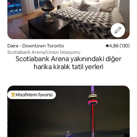
Daire - Downtown Toronto
5 üzerinden or
4,86 (130)
Scotiabank Arena/Union İstasyonu
Scotiabank Arena yakınındaki diğer
harika kiralık tatil yerleri
Misafirlerin favorisi
Misafirlerin favorilerinden en beğenilenler arasında