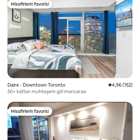
Misafirlerin favorisi
Misafirlerin favorisi
Daire - Downtown Toronto
5 üzerinden or
4,96 (152)
50+ kattan muhteşem göl manzarası
Misafirlerin favorisi
Misafirlerin favorisi