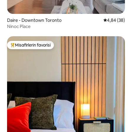
Daire - Downtown Toronto
5 üzerinden o
4,84 (38)
Ninoc Place
Misafirlerin favorisi
Misafirlerin favorilerinden en beğenilenler arasında