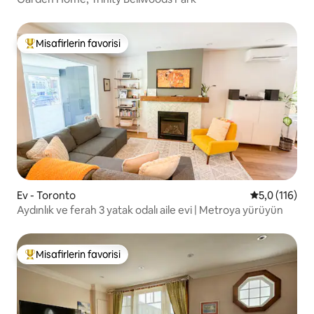
Misafirlerin favorisi
Misafirlerin favorilerinden en beğenilenler arasında
Ev - Toronto
5 üzerinden 
5,0 (116)
Aydınlık ve ferah 3 yatak odalı aile evi | Metroya yürüyün
Misafirlerin favorisi
Misafirlerin favorilerinden en beğenilenler arasında