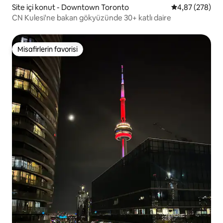
Site içi konut - Downtown Toronto
5 üzerinden or
4,87 (278)
CN Kulesi'ne bakan gökyüzünde 30+ katlı daire
Misafirlerin favorisi
Misafirlerin favorisi