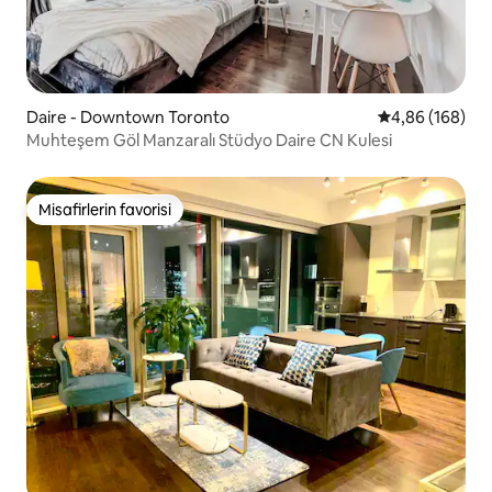
Daire - Downtown Toronto
5 üzerinden or
4,86 (168)
Muhteşem Göl Manzaralı Stüdyo Daire CN Kulesi
Misafirlerin favorisi
Misafirlerin favorisi