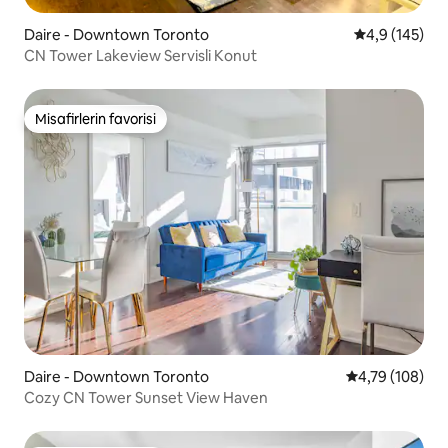
Daire - Downtown Toronto
5 üzerinden o
4,9 (145)
CN Tower Lakeview Servisli Konut
Misafirlerin favorisi
Misafirlerin favorisi
Daire - Downtown Toronto
5 üzerinden or
4,79 (108)
Cozy CN Tower Sunset View Haven