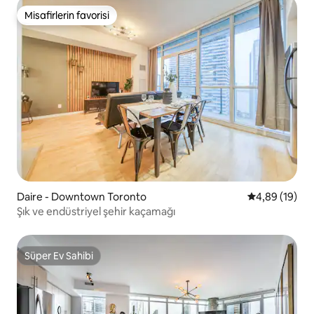
Misafirlerin favorisi
Misafirlerin favorisi
Daire - Downtown Toronto
5 üzerinden o
4,89 (19)
Şık ve endüstriyel şehir kaçamağı
Süper Ev Sahibi
Süper Ev Sahibi