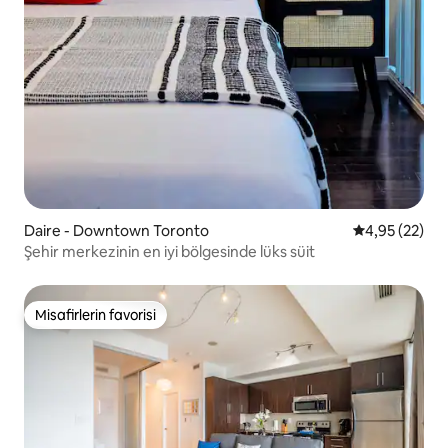
Daire - Downtown Toronto
5 üzerinden o
4,95 (22)
Şehir merkezinin en iyi bölgesinde lüks süit
Misafirlerin favorisi
Misafirlerin favorisi