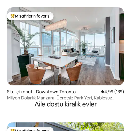
güzel bir konut.
Misafirlerin favorisi
Misafirlerin favorilerinden en beğenilenler arasında
Site içi konut - Downtown Toronto
5 üzerinden or
4,99 (139)
Milyon Dolarlık Manzara, Ücretsiz Park Yeri, Kablosuz
Aile dostu kiralık evler
İnternet Bağlantısı
Misafirlerin favorisi