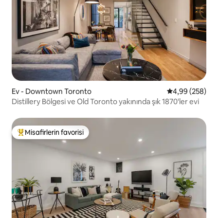
Ev - Downtown Toronto
5 üzerinden or
4,99 (258)
Distillery Bölgesi ve Old Toronto yakınında şık 1870'ler evi
Misafirlerin favorisi
Misafirlerin favorilerinden en beğenilenler arasında