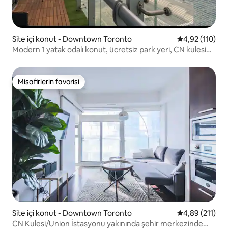
Site içi konut - Downtown Toronto
5 üzerinden o
4,92 (110)
Modern 1 yatak odalı konut, ücretsiz park yeri, CN kulesi
manzarası
Misafirlerin favorisi
Misafirlerin favorisi
Site içi konut - Downtown Toronto
5 üzerinden o
4,89 (211)
CN Kulesi/Union İstasyonu yakınında şehir merkezinde