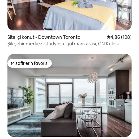
Site içi konut - Downtown Toronto
5 üzerinden or
4,86 (108)
Şık şehir merkezi stüdyosu, göl manzarası, CN Kulesi
yakınında
Misafirlerin favorisi
Misafirlerin favorisi