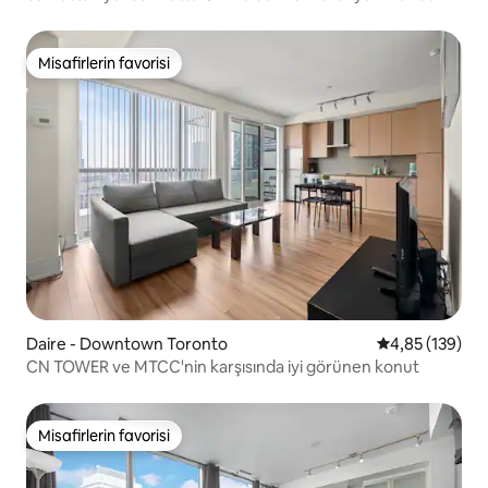
Misafirlerin favorisi
Misafirlerin favorisi
Daire - Downtown Toronto
5 üzerinden or
4,85 (139)
CN TOWER ve MTCC'nin karşısında iyi görünen konut
Misafirlerin favorisi
Misafirlerin favorisi