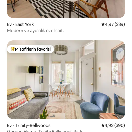
Ev - East York
5 üzerinden or
4,97 (239)
Modern ve aydınlık özel süit.
Misafirlerin favorisi
Misafirlerin favorilerinden en beğenilenler arasında
Ev - Trinity-Bellwoods
5 üzerinden or
4,92 (390)
Garden Home, Trinity Bellwoods Park