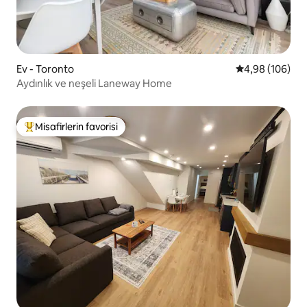
Ev - Toronto
5 üzerinden or
4,98 (106)
Aydınlık ve neşeli Laneway Home
Misafirlerin favorisi
Misafirlerin favorilerinden en beğenilenler arasında