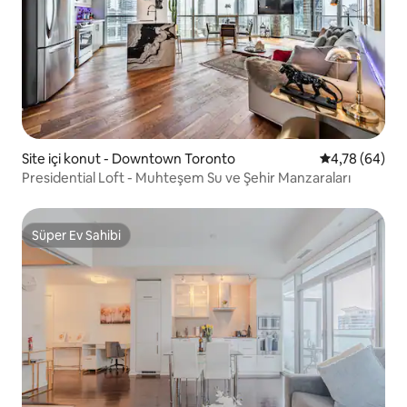
Site içi konut - Downtown Toronto
5 üzerinden o
4,78 (64)
Presidential Loft - Muhteşem Su ve Şehir Manzaraları
Süper Ev Sahibi
Süper Ev Sahibi