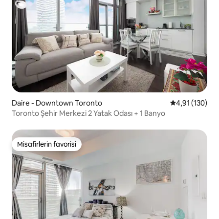
Daire - Downtown Toronto
5 üzerinden o
4,91 (130)
Toronto Şehir Merkezi 2 Yatak Odası + 1 Banyo
Misafirlerin favorisi
Misafirlerin favorisi