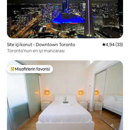
Site içi konut - Downtown Toronto
5 üzerinden o
4,94 (33)
Toronto'nun en iyi manzarası
Misafirlerin favorisi
Misafirlerin favorilerinden en beğenilenler arasında