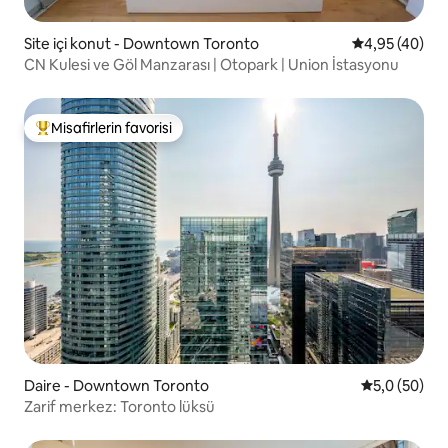
Site içi konut - Downtown Toronto
5 üzerinden o
4,95 (40)
CN Kulesi ve Göl Manzarası | Otopark | Union İstasyonu
Misafirlerin favorisi
Misafirlerin favorilerinden en beğenilenler arasında
Daire - Downtown Toronto
5 üzerinden 
5,0 (50)
Zarif merkez: Toronto lüksü