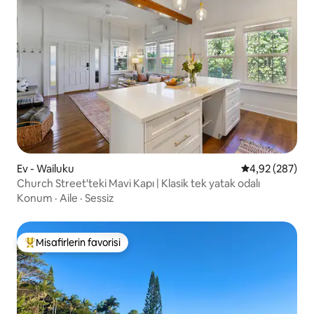
Ev - Wailuku
5 üzerinden or
4,92 (287)
Church Street'teki Mavi Kapı | Klasik tek yatak odalı
Konum
·
Aile
·
Sessiz
Misafirlerin favorisi
Misafirlerin favorilerinden en beğenilenler arasında