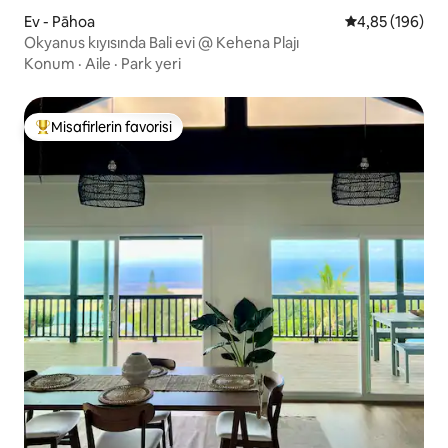
Ev - Pāhoa
5 üzerinden or
4,85 (196)
Okyanus kıyısında Bali evi @ Kehena Plajı
Konum
·
Aile
·
Park yeri
Misafirlerin favorisi
Misafirlerin favorilerinden en beğenilenler arasında