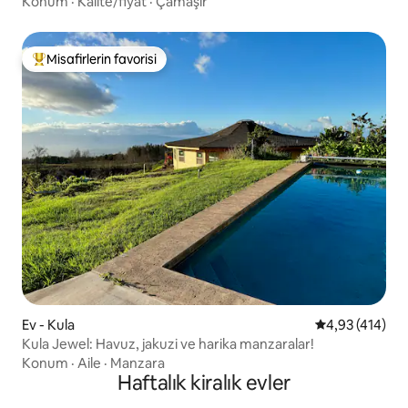
Konum
·
Kalite/fiyat
·
Çamaşır
Misafirlerin favorisi
Misafirlerin favorilerinden en beğenilenler arasında
Ev - Kula
5 üzerinden or
4,93 (414)
Kula Jewel: Havuz, jakuzi ve harika manzaralar!
Konum
·
Aile
·
Manzara
Haftalık kiralık evler