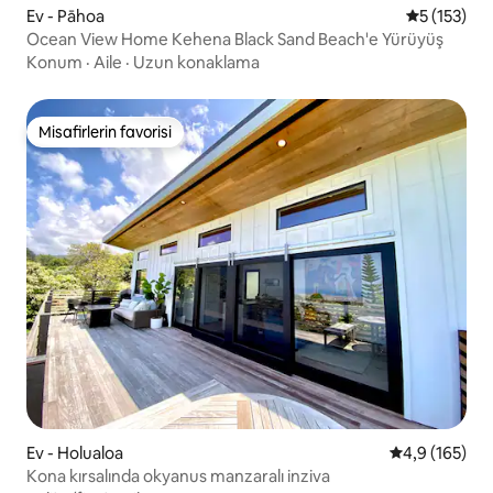
Ev - Pāhoa
5 üzerinde
5 (153)
Ocean View Home Kehena Black Sand Beach'e Yürüyüş
Konum
·
Aile
·
Uzun konaklama
Misafirlerin favorisi
Misafirlerin favorisi
Ev - Holualoa
5 üzerinden o
4,9 (165)
Kona kırsalında okyanus manzaralı inziva