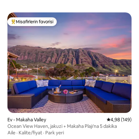
Misafirlerin favorisi
Misafirlerin favorilerinden en beğenilenler arasında
Ev - Makaha Valley
5 üzerinden or
4,98 (149)
Ocean View Haven, jakuzi + Makaha Plajı'na 5 dakika
Aile
·
Kalite/fiyat
·
Park yeri