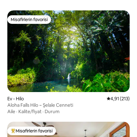
Misafirlerin favorisi
Misafirlerin favorisi
Ev - Hilo
5 üzerinden o
4,91 (213)
Aloha Falls Hilo ~ Şelale Cenneti
Aile
·
Kalite/fiyat
·
Durum
Misafirlerin favorisi
Misafirlerin favorilerinden en beğenilenler arasında