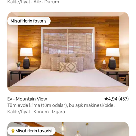
Kalite/fiyat
·
Aile
·
Durum
Misafirlerin favorisi
Misafirlerin favorisi
Ev - Mountain View
5 üzerinden or
4,94 (457)
Tüm evde klima (tüm odalar), bulaşık makinesi/bide.
Kalite/fiyat
·
Konum
·
Izgara
Misafirlerin favorisi
Misafirlerin favorilerinden en beğenilenler arasında