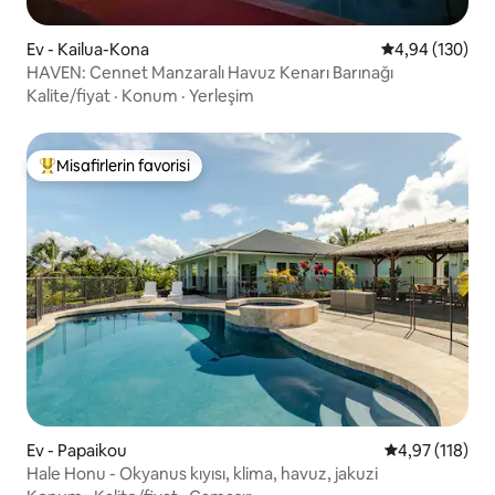
Ev - Kailua-Kona
5 üzerinden or
4,94 (130)
HAVEN: Cennet Manzaralı Havuz Kenarı Barınağı
Kalite/fiyat
·
Konum
·
Yerleşim
Misafirlerin favorisi
Misafirlerin favorilerinden en beğenilenler arasında
Ev - Papaikou
5 üzerinden o
4,97 (118)
Hale Honu - Okyanus kıyısı, klima, havuz, jakuzi