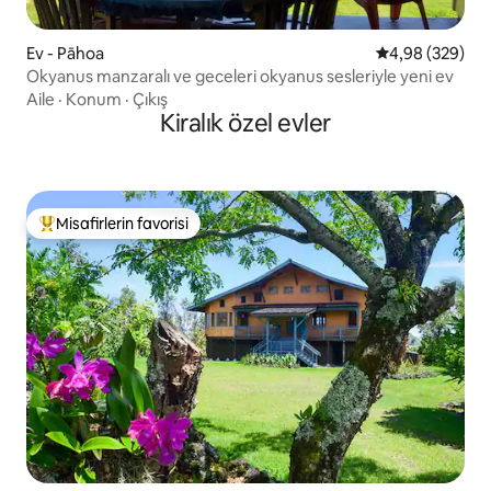
Ev - Pāhoa
5 üzerinden or
4,98 (329)
Okyanus manzaralı ve geceleri okyanus sesleriyle yeni ev
Aile
·
Konum
·
Çıkış
Kiralık özel evler
Misafirlerin favorisi
Misafirlerin favorilerinden en beğenilenler arasında