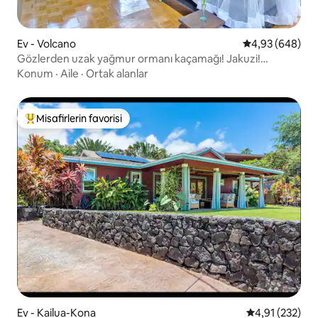
Ev - Volcano
5 üzerinden or
4,93 (648)
Gözlerden uzak yağmur ormanı kaçamağı! Jakuzi!
Yanardağ!
Konum
·
Aile
·
Ortak alanlar
Misafirlerin favorisi
Misafirlerin favorilerinden en beğenilenler arasında
Ev - Kailua-Kona
5 üzerinden o
4,91 (232)