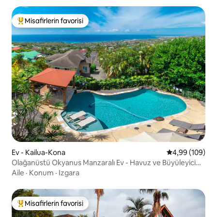
Misafirlerin favorisi
Misafirlerin favorilerinden en beğenilenler arasında
Ev - Kailua-Kona
5 üzerinden or
4,99 (109)
Olağanüstü Okyanus Manzaralı Ev - Havuz ve Büyüleyici
Manzara
Aile
·
Konum
·
Izgara
Misafirlerin favorisi
Misafirlerin favorilerinden en beğenilenler arasında