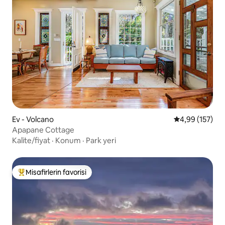
Ev - Volcano
5 üzerinden or
4,99 (157)
Apapane Cottage
Kalite/fiyat
·
Konum
·
Park yeri
Misafirlerin favorisi
Misafirlerin favorilerinden en beğenilenler arasında