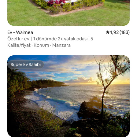
Ev - Waimea
5 üzerinden or
4,92 (183)
Özel kır evi | 1 dönümde 2+ yatak odası | 5
Kalite/fiyat
·
Konum
·
Manzara
Süper Ev Sahibi
Süper Ev Sahibi