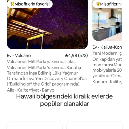
Misafirlerin favorisi
Misafirlerin favo
Misafirlerin favorilerinden en beğenilenler arasında
Misafirlerin favor
Ev - Kailua-Kona
Yeni Modern İç M
Ev - Volcano
5 üzerinden ortalama 4,98 puan
4,98 (573)
Manzarası|Jakuzi|
Ön kapıdan yatak 
Volcanoes Milli Parkı yakınında lüks
manzarası Modern
yağmur ormanı inzivası
Volcanoes Milli Parkı Yakınında Sanatçı
mobilyalarla 2024
Tarafından İnşa Edilmiş Lüks Yağmur
yenilendi Orman f
Ormanı İnziva Yeri Discovery Channel’da
bakan 12.000 metr
Konum
·
Kalite/fiy
(“Building off the Grid” programında)
arazide 1700 metr
tanıtılan, bir sanatçının tasarladığı bu
Aile
·
Kalite/fiyat
·
Banyo
Kahaluu'da popüler
yağmur ormanı inziva yeri, Hawaii
Hawaii bölgesindeki kiralık evlerde
dahil olmak üzere 
Volcanoes Milli Parkı yakınında yer alıyor
popüler olanaklar
ve alışveriş için K
ve sürdürülebilir yaşamı ada tarzı lüksle
dakika Sunset Jaku
harmanlıyor. Yerli yağmur ormanlarıyla
yepyeni Dört açık
çevrili huzurlu bir kaçış noktası.
ortamında geniş 
Kīlauea'nın yamaçlarında 3 dönümlük
yepyeni klima vardır
özel bir alanda yer alan bu el yapımı 2