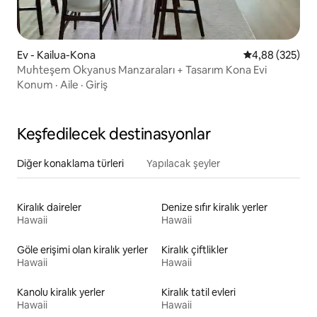
Ev - Kailua-Kona
5 üzerinden or
4,88 (325)
Muhteşem Okyanus Manzaraları + Tasarım Kona Evi
Konum
·
Aile
·
Giriş
Keşfedilecek destinasyonlar
Diğer konaklama türleri
Yapılacak şeyler
Kiralık daireler
Denize sıfır kiralık yerler
Hawaii
Hawaii
Göle erişimi olan kiralık yerler
Kiralık çiftlikler
Hawaii
Hawaii
Kanolu kiralık yerler
Kiralık tatil evleri
Hawaii
Hawaii