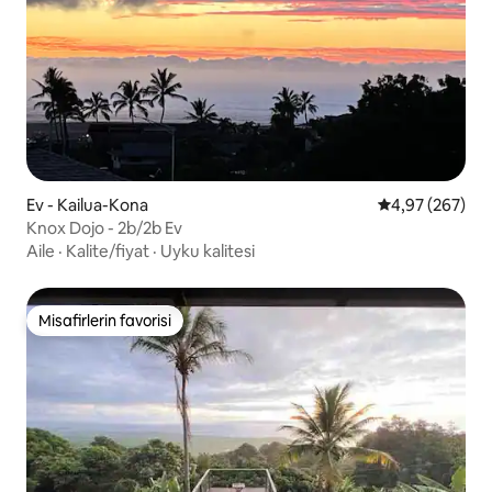
Ev - Kailua-Kona
5 üzerinden or
4,97 (267)
Knox Dojo - 2b/2b Ev
Aile
·
Kalite/fiyat
·
Uyku kalitesi
Misafirlerin favorisi
Misafirlerin favorisi