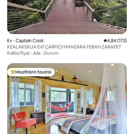
Ev - Captain Cook
5 üzerinden or
4,84 (173)
KEALAKEKUA EVİ ÇARPICI MANZARA FERAH ZARAFET
Kalite/fiyat
·
Aile
·
Durum
Misafirlerin favorisi
Misafirlerin favorilerinden en beğenilenler arasında