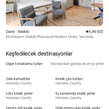
Daire - Waikiki
5 üzerinden o
4,96 (53)
Muhteşem Waikiki Manzaralı Modern Ünite, Veranda
Keşfedilecek destinasyonlar
Diğer konaklama türleri
Yakınlardaki görülecek en iyi yerler
Oda-kahvaltılar
Kiralık çatı katları
Honolulu County
Honolulu County
Lüks kiralık yerler
Su kenarında kiralık yerler
Honolulu County
Honolulu County
Denize sıfır kiralık yerler
Göle erişimi olan kiralık yerler