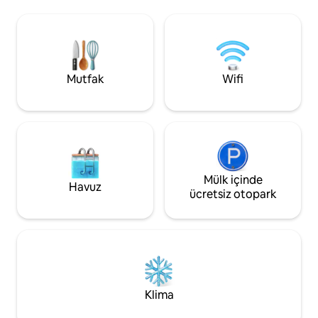
ara sıra döner. Gerçek bir Hawaii yaşam
makinesi/kurutucu bulunmaktadır. Alt
tarzını deneyimlem
katta bir ABC Mağazası ve yakınlarda
kalabalığından kaçın. Kapınızın 
Tiki's, Lulu's, Hula's, Deck ve Momosan
dışında şnorkelle 
gibi harika alışveriş yerleri, restoranlar ve
yapın veya sörf yapın. Oky
barlar bulun. Hawaiian Keliʻi ve Aussie
ritmine uyum sağ
Ash of Waikīkī Beach Stays ev sahipliği
Mutfak
Wifi
hayatınızı sonsuza 
yapıyor. Tescil Numarası: STR #2301
Mülk içinde
Havuz
ücretsiz otopark
Klima