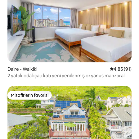
Daire - Waikiki
5 üzerinden o
4,85 (91)
2 yatak odalı çatı katı yeni yenilenmiş okyanus manzaralı 8
kişilik
Misafirlerin favorisi
Misafirlerin favorisi