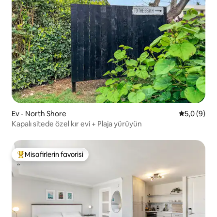
Ev - North Shore
5 üzerinde
5,0 (9)
Kapalı sitede özel kır evi + Plaja yürüyün
Misafirlerin favorisi
Misafirlerin favorilerinden en beğenilenler arasında