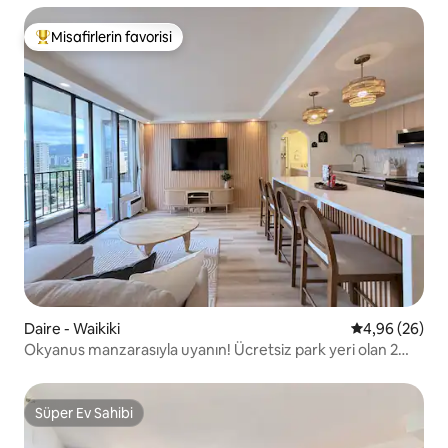
Misafirlerin favorisi
Misafirlerin favorilerinden en beğenilenler arasında
Daire - Waikiki
5 üzerinden o
4,96 (26)
Okyanus manzarasıyla uyanın! Ücretsiz park yeri olan 2
queen boy yataklı daire
Süper Ev Sahibi
Süper Ev Sahibi