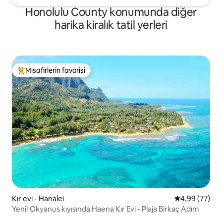
Honolulu County konumunda diğer
harika kiralık tatil yerleri
Misafirlerin favorisi
Misafirlerin favorilerinden en beğenilenler arasında
Kır evi - Hanalei
5 üzerinden o
4,99 (77)
Yeni! Okyanus kıyısında Haena Kır Evi - Plaja Birkaç Adım