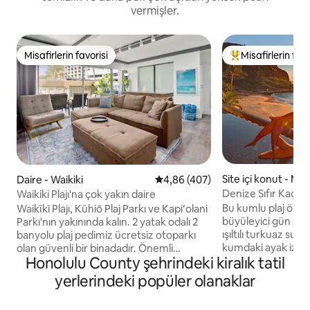
vermişler.
Misafirlerin favorisi
Misafirlerin favo
Misafirlerin favorisi
Misafirlerin favor
Site içi konut - Ma
Daire - Waikiki
5 üzerinden ortalama 4,86 puan
4,86 (407)
Denize Sıfır Kaçış 
Waikiki Plajı'na çok yakın daire
Apartmanı
Bu kumlu plaj önü
Waikīkī Plajı, Kūhiō Plaj Parkı ve Kapiʻolani
büyüleyici gün batım
Parkı'nın yakınında kalın. 2 yatak odalı 2
ışıltılı turkuaz sul
banyolu plaj pedimiz ücretsiz otoparkı
kumdaki ayak izleriniz. 
olan güvenli bir binadadır. Önemli
Honolulu County şehrindeki kiralık tatil
kaplumbağa izlemek
noktalar arasında 3 x klima, açık havada
yüksekliktedir. Kasım-Nisan ayları
oturma yeri olan bir balkon, tam
yerlerindeki popüler olanaklar
arasında bir balina göreb
donanımlı mutfak, plaj malzemeleri,
topraklar sürprizlerle dolu.
çocuk aksesuarları ve çamaşır