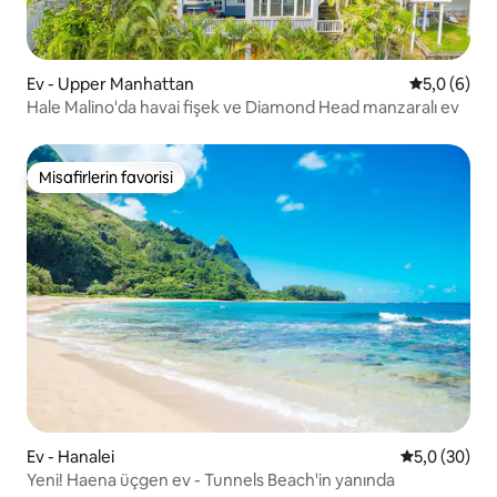
Ev - Upper Manhattan
5 üzerinde
5,0 (6)
Hale Malino'da havai fişek ve Diamond Head manzaralı ev
Misafirlerin favorisi
Misafirlerin favorisi
Ev - Hanalei
5 üzerinden 
5,0 (30)
Yeni! Haena üçgen ev - Tunnels Beach'in yanında