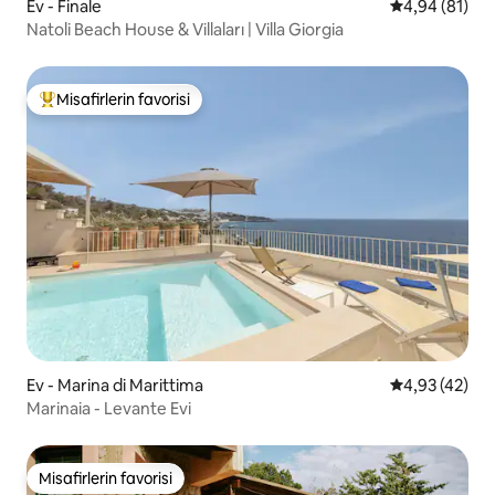
Ev - Finale
5 üzerinden o
4,94 (81)
Natoli Beach House & Villaları | Villa Giorgia
Misafirlerin favorisi
Misafirlerin favorilerinden en beğenilenler arasında
Ev - Marina di Marittima
5 üzerinden o
4,93 (42)
Marinaia - Levante Evi
Misafirlerin favorisi
Misafirlerin favorisi