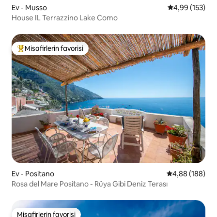
Ev - Musso
5 üzerinden or
4,99 (153)
House IL Terrazzino Lake Como
Misafirlerin favorisi
Misafirlerin favorilerinden en beğenilenler arasında
Ev - Positano
5 üzerinden or
4,88 (188)
Rosa del Mare Positano - Rüya Gibi Deniz Terası
Misafirlerin favorisi