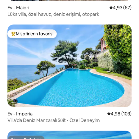
Ev - Maiori
5 üzerinden o
4,93 (67)
Lüks villa, özel havuz, deniz erişimi, otopark
Misafirlerin favorisi
Misafirlerin favorilerinden en beğenilenler arasında
Ev - Imperia
5 üzerinden or
4,98 (103)
Villa'da Deniz Manzaralı Süit - Özel Deneyim