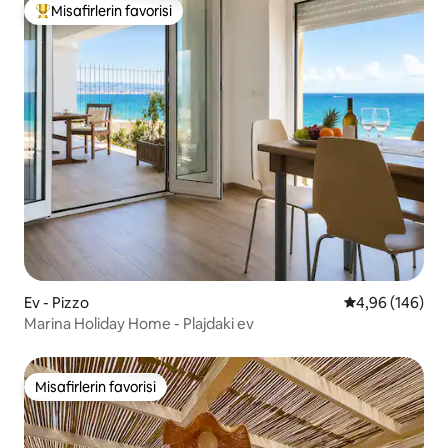
Misafirlerin favorisi
Misafirlerin favorilerinden en beğenilenler arasında
Ev - Pizzo
5 üzerinden or
4,96 (146)
Marina Holiday Home - Plajdaki ev
Misafirlerin favorisi
Misafirlerin favorisi