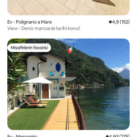
Ev - Polignano a Mare
5 üzerinden 
4,9 (152)
View - Deniz manzaralı tarihi konut
Misafirlerin favorisi
Misafirlerin favorisi
Ev - Menaggio
5 üzerinden or
4,93 (275)