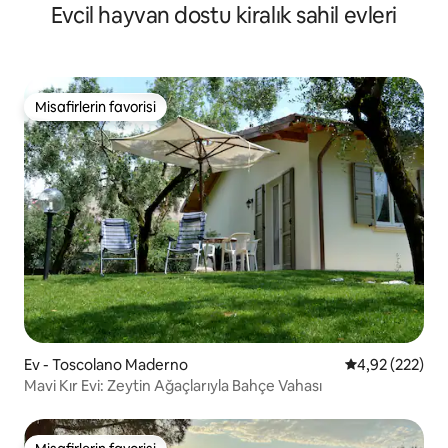
Evcil hayvan dostu kiralık sahil evleri
Misafirlerin favorisi
Misafirlerin favorisi
Ev - Toscolano Maderno
5 üzerinden or
4,92 (222)
Mavi Kır Evi: Zeytin Ağaçlarıyla Bahçe Vahası