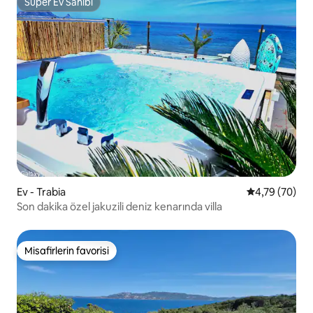
Süper Ev Sahibi
Süper Ev Sahibi
Ev - Trabia
5 üzerinden o
4,79 (70)
Son dakika özel jakuzili deniz kenarında villa
Misafirlerin favorisi
Misafirlerin favorisi