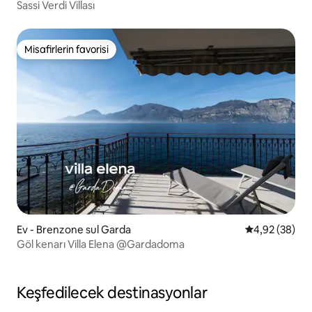
Sassi Verdi Villası
Misafirlerin favorisi
Misafirlerin favorisi
Ev - Brenzone sul Garda
5 üzerinden o
4,92 (38)
Göl kenarı Villa Elena @Gardadoma
Keşfedilecek destinasyonlar