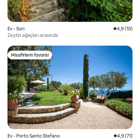
Ev - Sori
5 üzerinden
4,9 (10)
Zeytin ağaçları arasında
Misafirlerin favorisi
Misafirlerin favorisi
Ev - Porto Santo Stefano
5 üzerinden
4,9 (71)