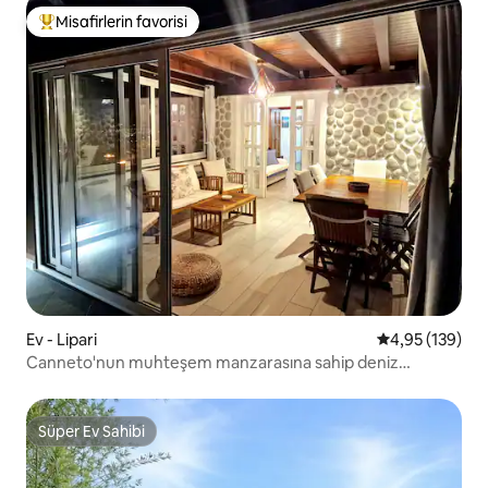
Misafirlerin favorisi
Misafirlerin favorilerinden en beğenilenler arasında
Ev - Lipari
5 üzerinden or
4,95 (139)
Canneto'nun muhteşem manzarasına sahip deniz
kenarında çatı katı
Süper Ev Sahibi
Süper Ev Sahibi