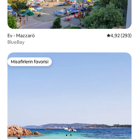
Ev - Mazzarò
5 üzerinden or
4,92 (293)
BlueBay
Misafirlerin favorisi
Misafirlerin favorisi