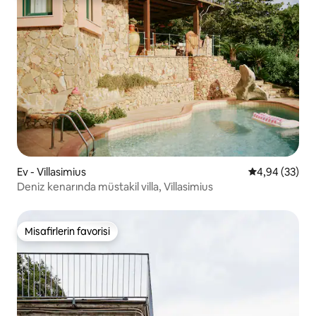
Ev - Villasimius
5 üzerinden o
4,94 (33)
Deniz kenarında müstakil villa, Villasimius
Misafirlerin favorisi
Misafirlerin favorisi