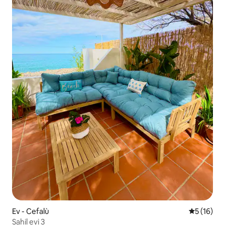
Ev - Cefalù
5 üzerind
5 (16)
Sahil evi 3