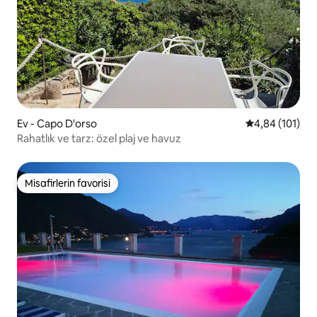
Ev - Capo D'orso
5 üzerinden o
4,84 (101)
Rahatlık ve tarz: özel plaj ve havuz
Misafirlerin favorisi
Misafirlerin favorisi