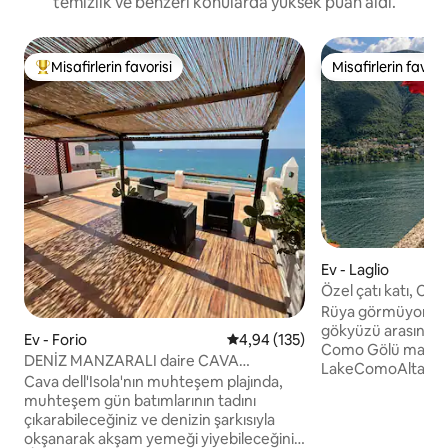
temizlik ve benzeri konularda yüksek puan aldı.
Misafirlerin favorisi
Misafirlerin favoris
Misafirlerin favorilerinden en beğenilenler arasında
Misafirlerin favoris
Ev - Laglio
Özel çatı katı, Co
Clooney Laglio
Rüya görmüyorsun
gökyüzü arasında as
Ev - Forio
5 üzerinden ortalama 4,94 puan
4,94 (135)
Como Gölü manzara
DENİZ MANZARALI daire CAVA
LakeComoAltana, 
dell'ISOLA (Forio)• Elowen
Cava dell'Isola'nın muhteşem plajında,
ikonik evi Villa Ol
muhteşem gün batımlarının tadını
Venedik çatısı "alt
çıkarabileceğiniz ve denizin şarkısıyla
yıllık eşsiz bir göl
okşanarak akşam yemeği yiyebileceğiniz
Tarih, nefes kesen