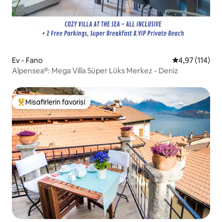
Ev - Fano
5 üzerinden o
4,97 (114)
Alpensea®: Mega Villa Süper Lüks Merkez - Deniz
Misafirlerin favorisi
Misafirlerin favorilerinden en beğenilenler arasında