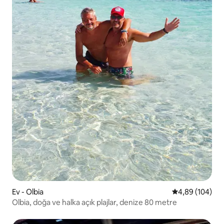
Ev - Olbia
5 üzerinden or
4,89 (104)
Olbia, doğa ve halka açık plajlar, denize 80 metre