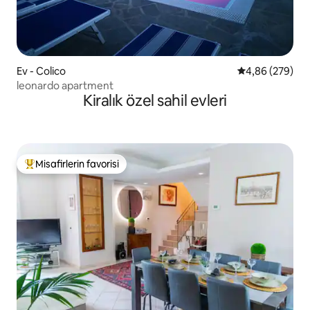
Ev - Colico
5 üzerinden or
4,86 (279)
leonardo apartment
Kiralık özel sahil evleri
Misafirlerin favorisi
Misafirlerin favorilerinden en beğenilenler arasında