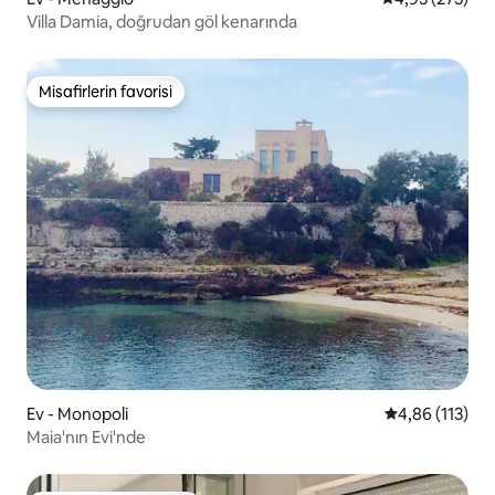
Villa Damia, doğrudan göl kenarında
Misafirlerin favorisi
Misafirlerin favorisi
Ev - Monopoli
5 üzerinden o
4,86 (113)
Maia'nın Evi'nde