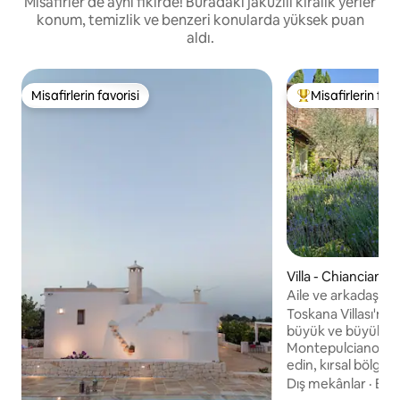
Misafirler de aynı fikirde! Buradaki jakuzili kiralık yerler
konum, temizlik ve benzeri konularda yüksek puan
aldı.
Misafirlerin favorisi
Misafirlerin favo
Misafirlerin favorisi
Misafirlerin favor
Villa - Chianciano
Aile ve arkadaşlar 
büyüleyici Toskana 
Toskana Villası'nda
büyük ve büyüleyici
Montepulciano, Pie
edin, kırsal bölgey
kaplıcaları keşfed
Dış mekânlar
·
Ban
e-bisiklet sürün, 