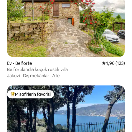
Ev - Belforte
5 üzerinden or
4,96 (123)
Belfortilandia küçük rustik villa
Jakuzi
·
Dış mekânlar
·
Aile
Misafirlerin favorisi
Misafirlerin favorilerinden en beğenilenler arasında