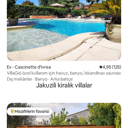
Ev - Cascinette d'Ivrea
5 üzerinden o
4,95 (125)
VillaGió özel kullanım için havuz, banyo, İskandinav saunası
Dış mekânlar
·
Banyo
·
Arka bahçe
Jakuzili kiralık villalar
Misafirlerin favorisi
Misafirlerin favorilerinden en beğenilenler arasında