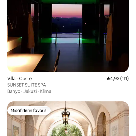
Villa - Coste
5 üzerinden o
4,92 (111)
SUNSET SUITE SPA
Banyo
·
Jakuzi
·
Klima
Misafirlerin favorisi
Misafirlerin favorisi