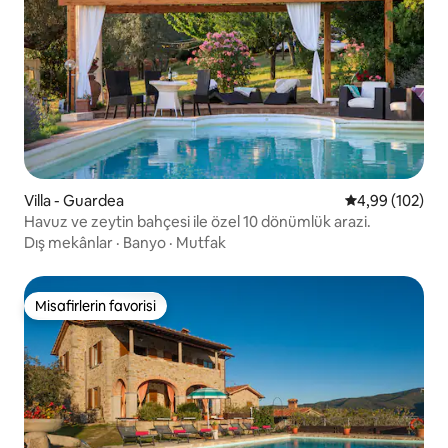
Villa - Guardea
5 üzerinden or
4,99 (102)
Havuz ve zeytin bahçesi ile özel 10 dönümlük arazi.
Dış mekânlar
·
Banyo
·
Mutfak
Misafirlerin favorisi
Misafirlerin favorisi