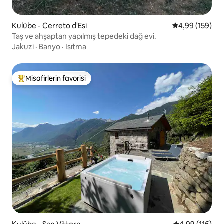
Kulübe - Cerreto d'Esi
5 üzerinden or
4,99 (159)
Taş ve ahşaptan yapılmış tepedeki dağ evi.
Jakuzi
·
Banyo
·
Isıtma
Misafirlerin favorisi
Misafirlerin favorilerinden en beğenilenler arasında