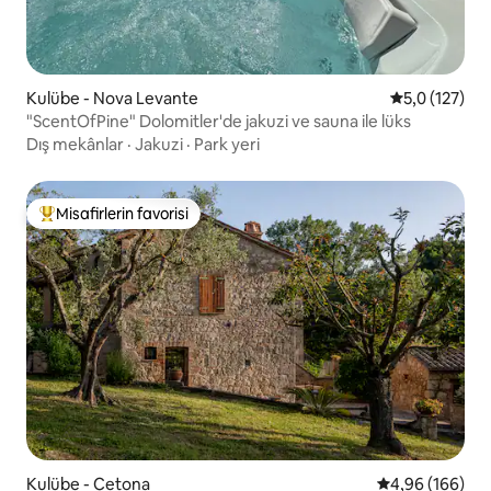
Kulübe - Nova Levante
5 üzerinden 
5,0 (127)
"ScentOfPine" Dolomitler'de jakuzi ve sauna ile lüks
Dış mekânlar
·
Jakuzi
·
Park yeri
Misafirlerin favorisi
Misafirlerin favorilerinden en beğenilenler arasında
Kulübe - Cetona
5 üzerinden or
4,96 (166)