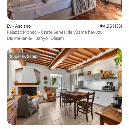
Ev - Asciano
5 üzerinden or
4,96 (135)
Palazzo Monaci - Crete Senesi'de yüzme havuzu
Dış mekânlar
·
Banyo
·
Ulaşım
Süper Ev Sahibi
Süper Ev Sahibi