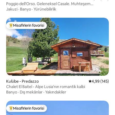
Poggio dell'Orso. Geleneksel Casale. Muhteşem
manzaralar
Jakuzi
·
Banyo
·
Yürünebilirlik
Misafirlerin favorisi
Misafirlerin favorilerinden en beğenilenler arasında
Kulübe - Predazzo
5 üzerinden or
4,99 (145)
Chalet El Baitel - Alpe Lusia'nın romantik kalbi
Banyo
·
Dış mekânlar
·
Yakındakiler
Misafirlerin favorisi
Misafirlerin favorilerinden en beğenilenler arasında