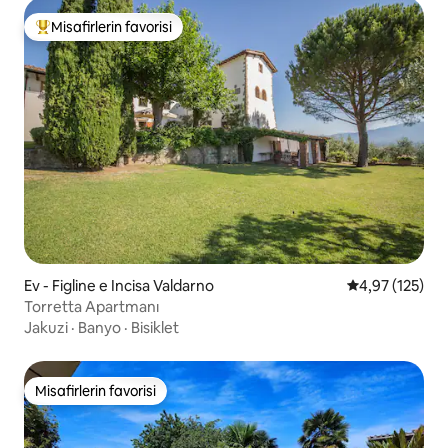
Misafirlerin favorisi
Misafirlerin favorilerinden en beğenilenler arasında
Ev - Figline e Incisa Valdarno
5 üzerinden o
4,97 (125)
Torretta Apartmanı
Jakuzi
·
Banyo
·
Bisiklet
Misafirlerin favorisi
Misafirlerin favorisi