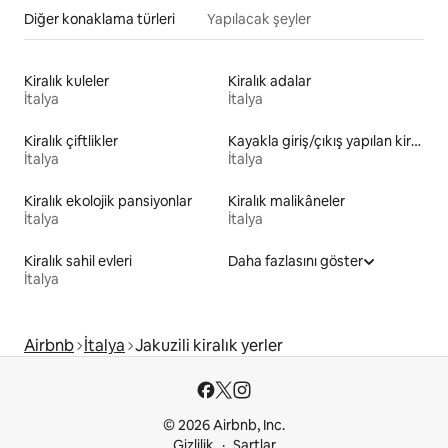
Diğer konaklama türleri
Yapılacak şeyler
Kiralık kuleler
Kiralık adalar
İtalya
İtalya
Kiralık çiftlikler
Kayakla giriş/çıkış yapılan kiralık yerler
İtalya
İtalya
Kiralık ekolojik pansiyonlar
Kiralık malikâneler
İtalya
İtalya
Kiralık sahil evleri
Daha fazlasını göster
İtalya
Airbnb
İtalya
Jakuzili kiralık yerler
© 2026 Airbnb, Inc.
Gizlilik
Şartlar