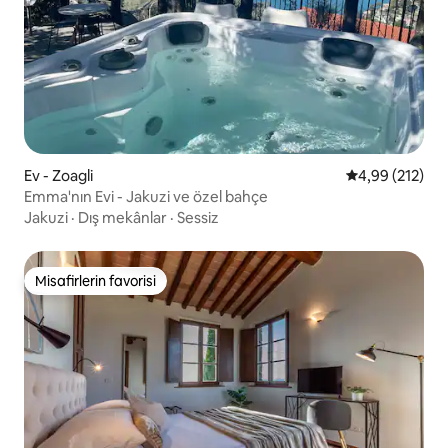
Ev - Zoagli
5 üzerinden or
4,99 (212)
Emma'nın Evi - Jakuzi ve özel bahçe
Jakuzi
·
Dış mekânlar
·
Sessiz
Misafirlerin favorisi
Misafirlerin favorisi