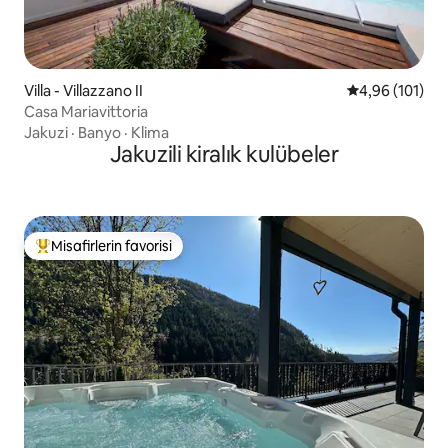
Villa - Villazzano II
5 üzerinden o
4,96 (101)
Casa Mariavittoria
Jakuzi
·
Banyo
·
Klima
Jakuzili kiralık kulübeler
Misafirlerin favorisi
Misafirlerin favorilerinden en beğenilenler arasında