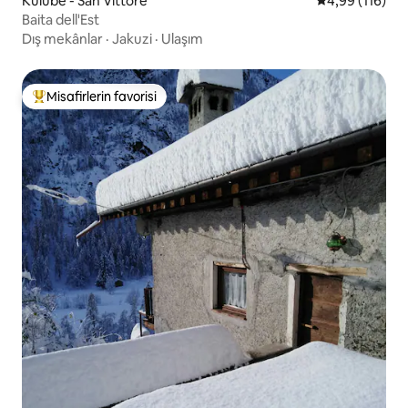
Kulübe - San Vittore
5 üzerinden o
4,99 (116)
Baita dell'Est
Dış mekânlar
·
Jakuzi
·
Ulaşım
Misafirlerin favorisi
Misafirlerin favorilerinden en beğenilenler arasında