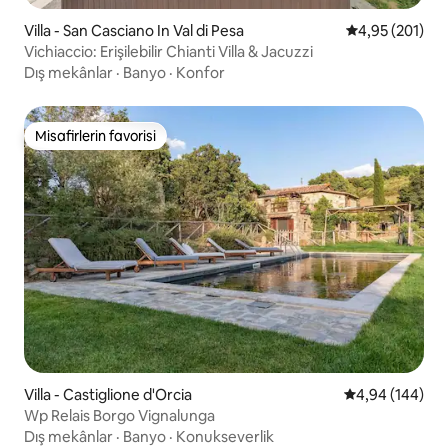
Villa - San Casciano In Val di Pesa
5 üzerinden or
4,95 (201)
Vichiaccio: Erişilebilir Chianti Villa & Jacuzzi
Dış mekânlar
·
Banyo
·
Konfor
Misafirlerin favorisi
Misafirlerin favorisi
Villa - Castiglione d'Orcia
5 üzerinden or
4,94 (144)
Wp Relais Borgo Vignalunga
Dış mekânlar
·
Banyo
·
Konukseverlik