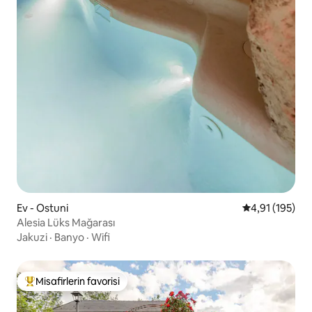
Ev - Ostuni
5 üzerinden o
4,91 (195)
Alesia Lüks Mağarası
Jakuzi
·
Banyo
·
Wifi
Misafirlerin favorisi
Misafirlerin favorilerinden en beğenilenler arasında