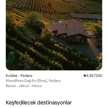
Kulübe - Pedara
5 üzerinden or
4,92 (124)
Mondifeso Dağ Evi (Etna), Pedara
Banyo
·
Jakuzi
·
Havuz
Keşfedilecek destinasyonlar