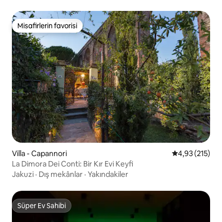
Misafirlerin favorisi
Misafirlerin favorisi
Villa - Capannori
5 üzerinden o
4,93 (215)
La Dimora Dei Conti: Bir Kır Evi Keyfi
Jakuzi
·
Dış mekânlar
·
Yakındakiler
Süper Ev Sahibi
Süper Ev Sahibi