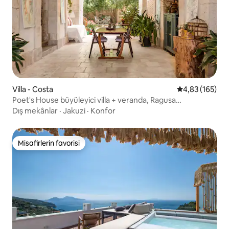
Villa - Costa
5 üzerinden or
4,83 (165)
Poet's House büyüleyici villa + veranda, Ragusa
yakınlarında
Dış mekânlar
·
Jakuzi
·
Konfor
Misafirlerin favorisi
Misafirlerin favorisi