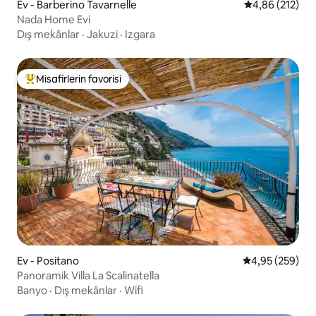
Ev - Barberino Tavarnelle
5 üzerinden or
4,86 (212)
Nada Home Evi
Dış mekânlar
·
Jakuzi
·
Izgara
Misafirlerin favorisi
Misafirlerin favorilerinden en beğenilenler arasında
Ev - Positano
5 üzerinden or
4,95 (259)
Panoramik Villa La Scalinatella
Banyo
·
Dış mekânlar
·
Wifi