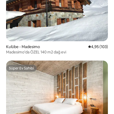
Kulübe - Madesimo
5 üzerinden or
4,95 (103)
Madesimo'da ÖZEL 140 m2 dağ evi
Süper Ev Sahibi
Süper Ev Sahibi