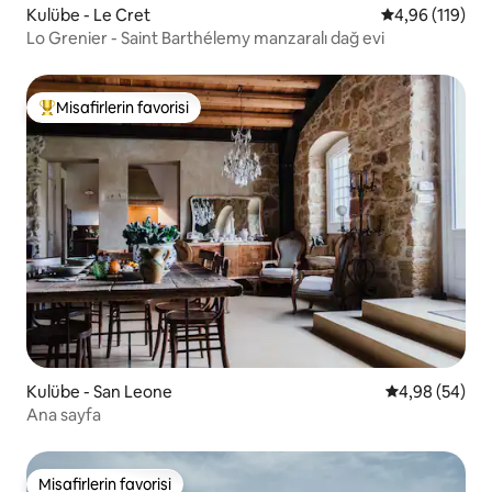
Kulübe - Le Cret
5 üzerinden o
4,96 (119)
Lo Grenier - Saint Barthélemy manzaralı dağ evi
Misafirlerin favorisi
Misafirlerin favorilerinden en beğenilenler arasında
Kulübe - San Leone
5 üzerinden o
4,98 (54)
Ana sayfa
Misafirlerin favorisi