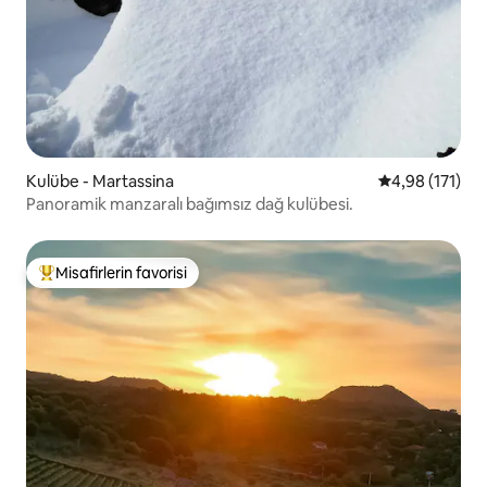
Kulübe - Martassina
5 üzerinden o
4,98 (171)
Panoramik manzaralı bağımsız dağ kulübesi.
Misafirlerin favorisi
Misafirlerin favorilerinden en beğenilenler arasında