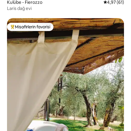
Kulübe - Fierozzo
5 üzerinden o
4,97 (61)
Laris dağ evi
Misafirlerin favorisi
Misafirlerin favorilerinden en beğenilenler arasında