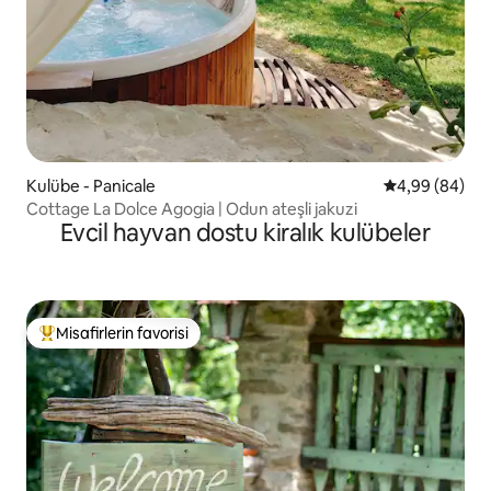
Kulübe - Panicale
5 üzerinden o
4,99 (84)
Cottage La Dolce Agogia | Odun ateşli jakuzi
Evcil hayvan dostu kiralık kulübeler
Misafirlerin favorisi
Misafirlerin favorilerinden en beğenilenler arasında