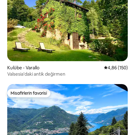
Kulübe - Varallo
5 üzerinden or
4,86 (150)
Valsesia'daki antik değirmen
Misafirlerin favorisi
Misafirlerin favorisi