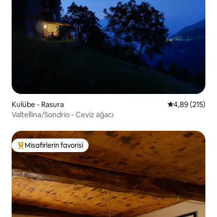
Kulübe - Rasura
5 üzerinden or
4,89 (215)
Valtellina/Sondrio - Ceviz ağacı
Misafirlerin favorisi
Misafirlerin favorilerinden en beğenilenler arasında