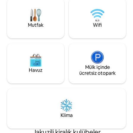
detayına özen göst
mevsiminde, kar yağması durumunda,
botlarınızı bağlayın
dağ evinden yaklaşık 500 metre uzağa
sonunda sauna/ja
park etmeniz gerekecek, bagajlarınızı
tadını çıkarın!
taşımak için size yardımcı olmaktan
Mutfak
Wifi
mutluluk duyarız!
Mülk içinde
Havuz
ücretsiz otopark
Klima
Jakuzili kiralık kulübeler