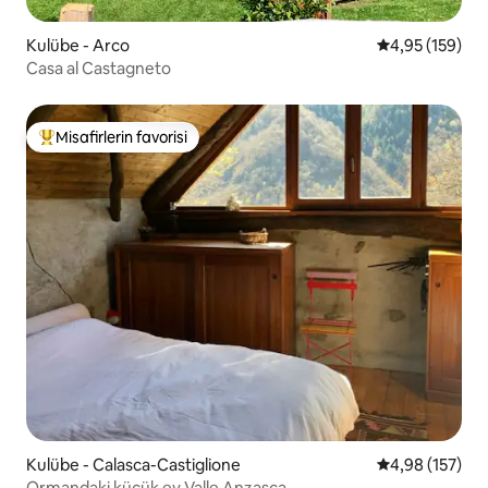
Kulübe - Arco
5 üzerinden or
4,95 (159)
Casa al Castagneto
Misafirlerin favorisi
Misafirlerin favorilerinden en beğenilenler arasında
Kulübe - Calasca-Castiglione
5 üzerinden or
4,98 (157)
Ormandaki küçük ev Valle Anzasca