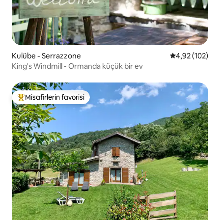
Kulübe - Serrazzone
5 üzerinden or
4,92 (102)
King's Windmill - Ormanda küçük bir ev
Misafirlerin favorisi
Misafirlerin favorilerinden en beğenilenler arasında