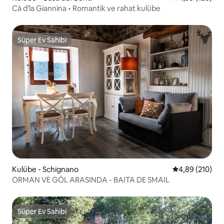
Cà d'la Giannina • Romantik ve rahat kulübe
Süper Ev Sahibi
Süper Ev Sahibi
Kulübe - Schignano
5 üzerinden or
4,89 (210)
ORMAN VE GÖL ARASINDA - BAITA DE SMAIL
Süper Ev Sahibi
Süper Ev Sahibi