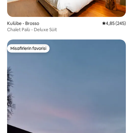
Kulübe - Brosso
5 üzerinden or
4,85 (245)
Chalet Palù - Deluxe Süit
Misafirlerin favorisi
Misafirlerin favorisi