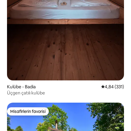
Kulübe - Badia
5 üzerinden or
4,84 (331)
Üçgen çatılı kulübe
Misafirlerin favorisi
Misafirlerin favorisi