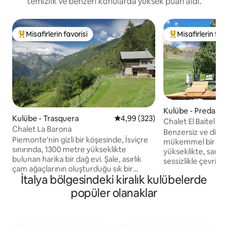
temizlik ve benzeri konularda yüksek puan aldı.
Misafirlerin favorisi
Misafirlerin favo
Misafirlerin favorilerinden en beğenilenler arasında
Misafirlerin favor
Kulübe - Predazz
Kulübe - Trasquera
5 üzerinden ortalama 4,99 puan
4,99 (323)
Chalet El Baitel - 
Chalet La Barona
kalbi
Benzersiz ve dinlen
Piemonte'nin gizli bir köşesinde, İsviçre
mükemmel bir ko
sınırında, 1300 metre yükseklikte
yükseklikte, sadec
bulunan harika bir dağ evi. Şale, asırlık
sessizlikle çevrili
çam ağaçlarının oluşturduğu sık bir
yaşayacaksınız. D
İtalya bölgesindeki kiralık kulübelerde
ormanla çevrili, çayır, mera ve sebze
(jakuzi, sauna, kü
bahçelerinden oluşan yeşil bir vahada
bulacaksınız ve ter
popüler olanaklar
bulunmaktadır. Huzur, kendinizle ve
ve Pale di San Ma
doğayla temas arayanlar için idealdir.
kesici manzarasının 
İsviçre'nin 4000 metrelik zirvelerine
Kokulu çam ağacın
bakan manzara nefes kesici! Kış