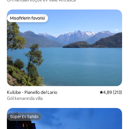
Misafirlerin favorisi
Misafirlerin favorisi
Kulübe - Pianello del Lario
5 üzerinden or
4,89 (213)
Göl kenarında villa
Süper Ev Sahibi
Süper Ev Sahibi