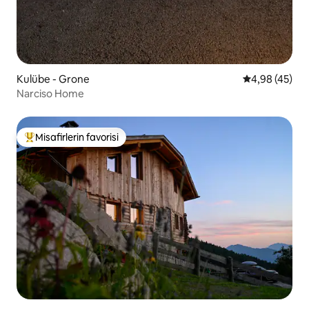
Kulübe - Grone
5 üzerinden o
4,98 (45)
Narciso Home
Misafirlerin favorisi
Misafirlerin favorilerinden en beğenilenler arasında