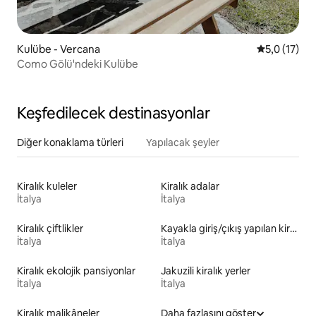
Kulübe - Vercana
5 üzerinden
5,0 (17)
Como Gölü'ndeki Kulübe
Keşfedilecek destinasyonlar
Diğer konaklama türleri
Yapılacak şeyler
Kiralık kuleler
Kiralık adalar
İtalya
İtalya
Kiralık çiftlikler
Kayakla giriş/çıkış yapılan kiralık yerler
İtalya
İtalya
Kiralık ekolojik pansiyonlar
Jakuzili kiralık yerler
İtalya
İtalya
Kiralık malikâneler
Daha fazlasını göster