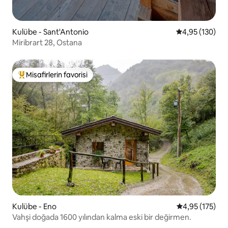
Kulübe - Sant'Antonio
5 üzerinden or
4,95 (130)
Miribrart 28, Ostana
Misafirlerin favorisi
Misafirlerin favorilerinden en beğenilenler arasında
Kulübe - Eno
5 üzerinden o
4,95 (175)
Vahşi doğada 1600 yılından kalma eski bir değirmen.