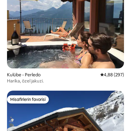
Kulübe - Perledo
5 üzerinden or
4,88 (297)
Harika, özel jakuzi.
Misafirlerin favorisi
Misafirlerin favorisi