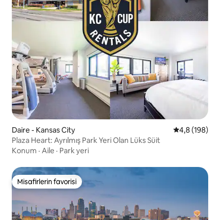
Daire - Kansas City
5 üzerinden o
4,8 (198)
Plaza Heart: Ayrılmış Park Yeri Olan Lüks Süit
Konum
·
Aile
·
Park yeri
Misafirlerin favorisi
Misafirlerin favorisi