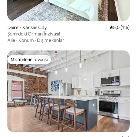
Daire - Kansas City
5 üzerinden 
5,0 (115)
Şehirdeki Orman İnzivası!
Aile
·
Konum
·
Dış mekânlar
Misafirlerin favorisi
Misafirlerin favorisi