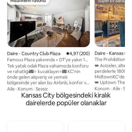
Misafirlerin favorisi
Süper Ev Sahibi
Misafirlerin favorisi
Süper Ev Sahibi
Daire - Kansas Cit
Daire - Country Club Plaza
5 üzerinden ortalama 4,97 puan
4,97 (200)
The Prohibition - 
Famous Plaza yakınında + DT'ye yakın 1
Midtown Stunner
yatak odalı daire, mutfak + çalışma alanı
👑 Avizeler, altın 
Tek yatak odalı Plaza vahamızda konforu
perdelerle 1800'ler
ve rahatlığı🌃⭐ kucaklayın⭐🌃 KC'nin
MidtownKC'deki tar
önde gelen alışveriş ve yemek
👑 Uptown Theatre
bölgesinde yer alan bu Airbnb, konfor ve
tramvay durağına y
tarz sunuyor. Plaza'nın ünlü
Konum
·
Aile
·
Sess
Aile
·
Konum
·
Sessiz
Westport ve KC şe
mağazalarına🍝, restoranlarına ve
Kansas City bölgesindeki kiralık
gece hayatına birk
eğlence seçeneklerine kısa bir
dairelerde popüler olanaklar
2 king yatak odas
yürüyüşün keyfini çıkarın👨‍🎤 ya da
karolu banyosu ile 
keşifle geçen bir günün ardından
Tam stoklu mutfak,
davetkar yaşam💤 alanımızda dinlenin.
gelişmiş kahve bar
Tam donanımlı mutfak, evde kolay
yüksek hızlı kablos
yemeklere veya birkaç dakika uzaklıktaki