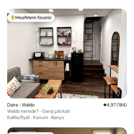
Misafirlerin favorisi
Misafirlerin favorilerinden en beğenilenler arasında
Daire - Waldo
5 üzerinden or
4,97 (184)
Waldo nerede? - Garaj çatı katı
Kalite/fiyat
·
Konum
·
Banyo