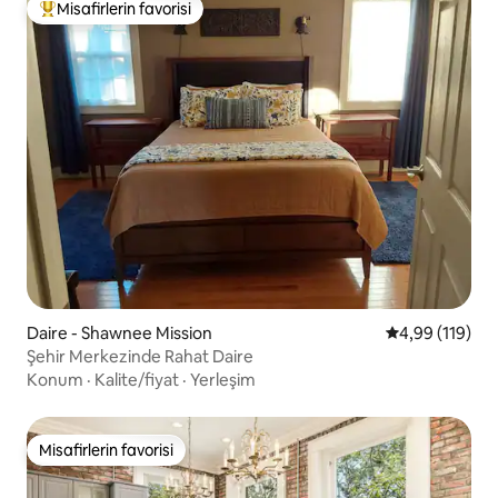
Misafirlerin favorisi
Misafirlerin favorilerinden en beğenilenler arasında
Daire - Shawnee Mission
5 üzerinden o
4,99 (119)
Şehir Merkezinde Rahat Daire
Konum
·
Kalite/fiyat
·
Yerleşim
Misafirlerin favorisi
Misafirlerin favorisi