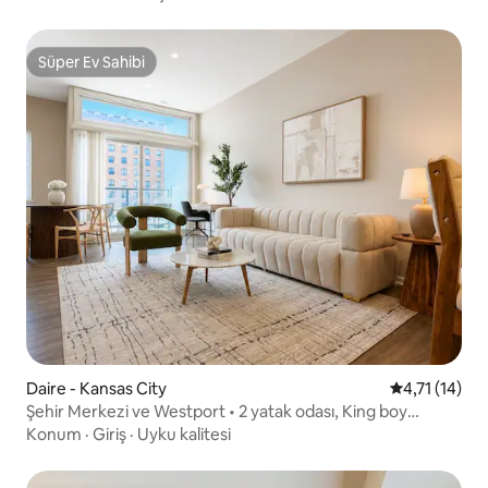
Süper Ev Sahibi
Süper Ev Sahibi
Daire - Kansas City
5 üzerinden 
4,71 (14)
Şehir Merkezi ve Westport • 2 yatak odası, King boy
yataklar • Ücretsiz park yeri
Konum
·
Giriş
·
Uyku kalitesi