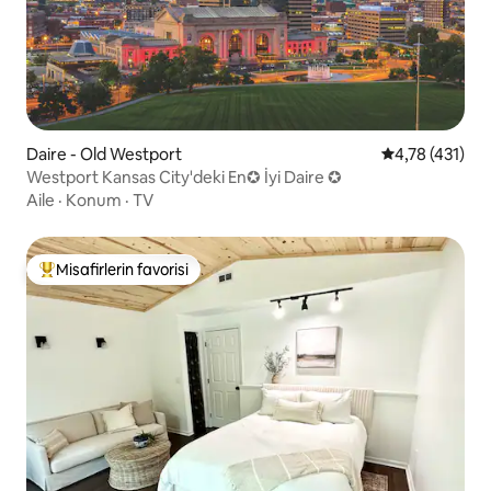
Daire - Old Westport
5 üzerinden o
4,78 (431)
Westport Kansas City'deki En✪ İyi Daire ✪
Aile
·
Konum
·
TV
Misafirlerin favorisi
Misafirlerin favorilerinden en beğenilenler arasında