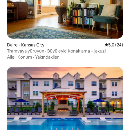
Daire - Kansas City
5 üzerinden 
5,0 (24)
Tramvaya yürüyün · Büyüleyici konaklama + jakuzi
Aile
·
Konum
·
Yakındakiler