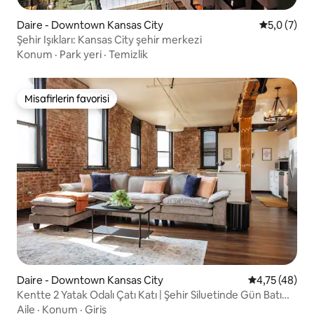
Daire - Downtown Kansas City
5 üzerinde
5,0 (7)
Şehir Işıkları: Kansas City şehir merkezi
Konum
·
Park yeri
·
Temizlik
Misafirlerin favorisi
Misafirlerin favorisi
Daire - Downtown Kansas City
5 üzerinden 
4,75 (48)
Kentte 2 Yatak Odalı Çatı Katı | Şehir Siluetinde Gün Batımı
+ Tramvay
Aile
·
Konum
·
Giriş