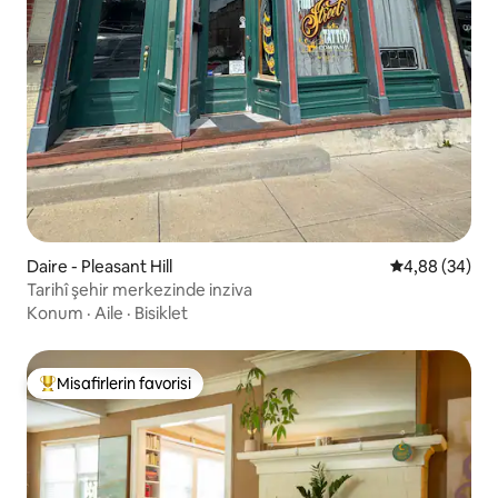
Daire - Pleasant Hill
5 üzerinden o
4,88 (34)
Tarihî şehir merkezinde inziva
Konum
·
Aile
·
Bisiklet
Misafirlerin favorisi
Misafirlerin favorilerinden en beğenilenler arasında