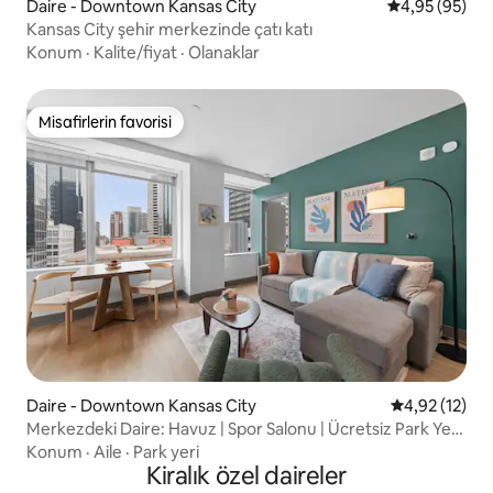
Daire - Downtown Kansas City
5 üzerinden o
4,95 (95)
Kansas City şehir merkezinde çatı katı
Konum
·
Kalite/fiyat
·
Olanaklar
Misafirlerin favorisi
Misafirlerin favorisi
Daire - Downtown Kansas City
5 üzerinden 
4,92 (12)
Merkezdeki Daire: Havuz | Spor Salonu | Ücretsiz Park Yeri
| Şehir Merkezi
Konum
·
Aile
·
Park yeri
Kiralık özel daireler