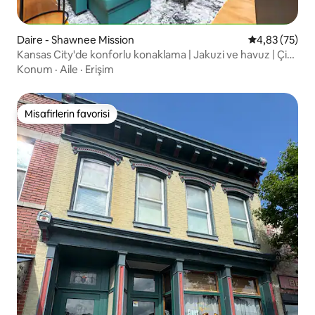
Daire - Shawnee Mission
5 üzerinden o
4,83 (75)
Kansas City'de konforlu konaklama | Jakuzi ve havuz | Çift
kişilik king boy yatak
Konum
·
Aile
·
Erişim
Misafirlerin favorisi
Misafirlerin favorisi