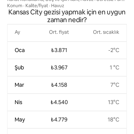
Yeri
Konum
·
Kalite/fiyat
·
Havuz
Kansas City gezisi yapmak için en uygun
zaman nedir?
Ay
Ort. fiyat
Ort. sıcaklık
Oca
₺3.871
-2°C
Şub
₺3.967
1 °C
Mar
₺4.158
7°C
Nis
₺4.540
13°C
May
₺4.779
18°C