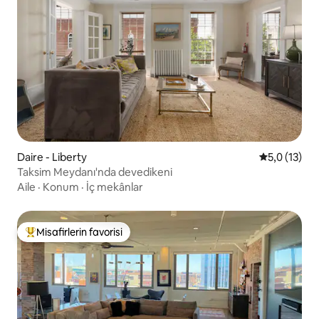
Daire - Liberty
5 üzerinden
5,0 (13)
Taksim Meydanı'nda devedikeni
Aile
·
Konum
·
İç mekânlar
Misafirlerin favorisi
Misafirlerin favorilerinden en beğenilenler arasında