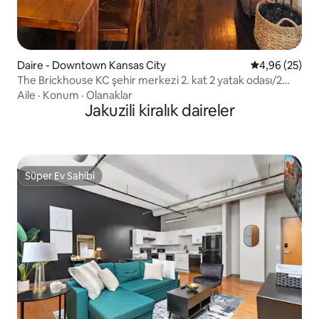
Daire - Downtown Kansas City
5 üzerinden o
4,96 (25)
The Brickhouse KC şehir merkezi 2. kat 2 yatak odası/2
banyo büyük daire
Aile
·
Konum
·
Olanaklar
Jakuzili kiralık daireler
Süper Ev Sahibi
Süper Ev Sahibi