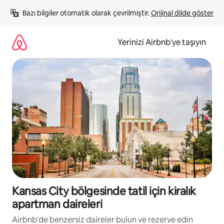
İçeriğe
Bazı bilgiler otomatik olarak çevrilmiştir. 
Orijinal dilde göster
atla
Yerinizi Airbnb'ye taşıyın
Kansas City bölgesinde tatil için kiralık
apartman daireleri
Airbnb'de benzersiz daireler bulun ve rezerve edin