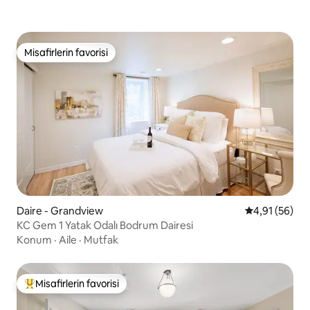
Misafirlerin favorisi
Misafirlerin favorisi
Daire - Grandview
5 üzerinden o
4,91 (56)
KC Gem 1 Yatak Odalı Bodrum Dairesi
Konum
·
Aile
·
Mutfak
Misafirlerin favorisi
Misafirlerin favorilerinden en beğenilenler arasında