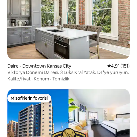
Daire - Downtown Kansas City
5 üzerinden o
4,91 (151)
Viktorya Dönemi Dairesi. 3 Lüks Kral Yatak. DT'ye yürüyün.
Kalite/fiyat
·
Konum
·
Temizlik
Misafirlerin favorisi
Misafirlerin favorisi