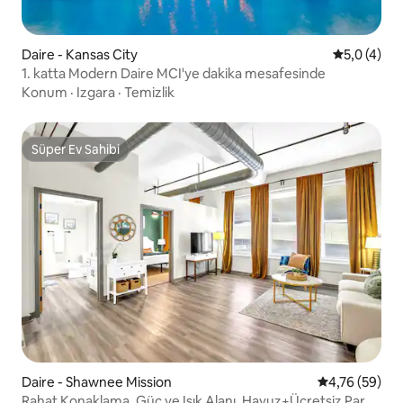
Daire - Kansas City
5 üzerinde
5,0 (4)
1. katta Modern Daire MCI'ye dakika mesafesinde
Konum
·
Izgara
·
Temizlik
Süper Ev Sahibi
Süper Ev Sahibi
Daire - Shawnee Mission
5 üzerinden o
4,76 (59)
Rahat Konaklama, Güç ve Işık Alanı, Havuz+Ücretsiz Park