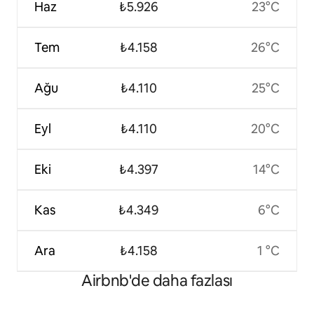
Haz
₺5.926
23°C
Tem
₺4.158
26°C
Ağu
₺4.110
25°C
Eyl
₺4.110
20°C
Eki
₺4.397
14°C
Kas
₺4.349
6°C
Ara
₺4.158
1 °C
Airbnb'de daha fazlası