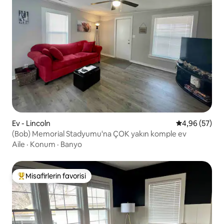
Ev - Lincoln
5 üzerinden o
4,96 (57)
(Bob) Memorial Stadyumu'na ÇOK yakın komple ev
Aile
·
Konum
·
Banyo
Misafirlerin favorisi
Misafirlerin favorilerinden en beğenilenler arasında