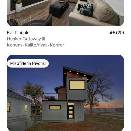
Ev - Lincoln
5 üzerinde
5 (20)
Husker Getaway III
Konum
·
Kalite/fiyat
·
Konfor
Misafirlerin favorisi
Misafirlerin favorisi