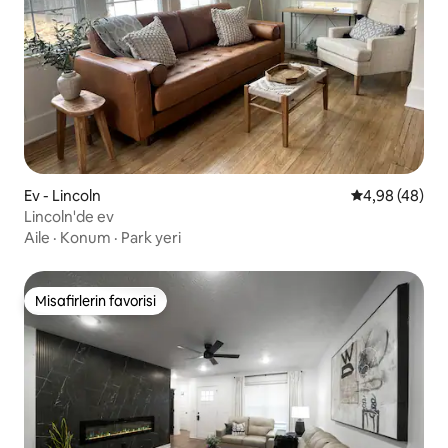
Ev - Lincoln
5 üzerinden o
4,98 (48)
Lincoln'de ev
Aile
·
Konum
·
Park yeri
Misafirlerin favorisi
Misafirlerin favorisi