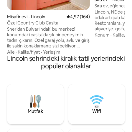
Sıra ev, eğlenceli i
Lincoln, NE'de şık, 
Misafir evi - Lincoln
5 üzerinden ortalama 4,97 puan
4,97 (164)
odalı artı çatı katı
Özel Country Club Casita
Restoranlara, yakı
alışverişe, golfe,
Sheridan Bulvarı'ndaki bu merkezî
spaya birkaç adım mes
konumdaki casita'da şık bir deneyimin
Konum
·
Kalite/fiy
harika bir topluluğ
tadını çıkarın. Özel garaj yolu, avlu ve giriş
Yürüyün veya bisikl
ile sakin konaklamanız sizi bekliyor.
edin. Bisikletler sağ
Aşağıdakiler de dahil olmak üzere ihtiyaç
Aile
·
Kalite/fiyat
·
Yerleşim
edilebilir scooterla
duyabileceğiniz her türlü olanakla
Lincoln şehrindeki kiralık tatil yerlerindeki
etkinlikleri, aile to
tamamen döşenmiştir: - Çamaşır
popüler olanaklar
için harika bir dura
yıkama/kurutma makinesi -
yakınında. Arkada 2
Fırın/mikrodalga fırın - Ocak - Buzdolabı
otopark. Açık avlunun keyfini çıkarın.
Casita ile odak noktamız, dikkatlı
Burayı seveceksini
planlama, israfı en aza indirme ve yerden
tasarruf sağlayan çözümleri kullanarak
verimliliği ve sürdürülebilirliği en üst
düzeye çıkarmak ve nihayetinde daha
küçük bir çevresel ayak izi oluşturmaktır.
Mutfak
Wifi