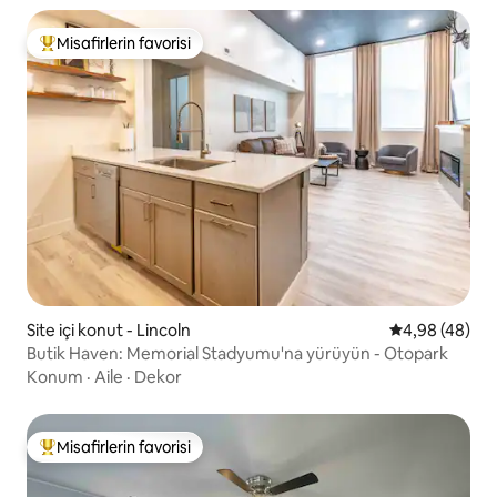
Misafirlerin favorisi
Misafirlerin favorilerinden en beğenilenler arasında
Site içi konut - Lincoln
5 üzerinden o
4,98 (48)
Butik Haven: Memorial Stadyumu'na yürüyün - Otopark
Konum
·
Aile
·
Dekor
Misafirlerin favorisi
Misafirlerin favorilerinden en beğenilenler arasında