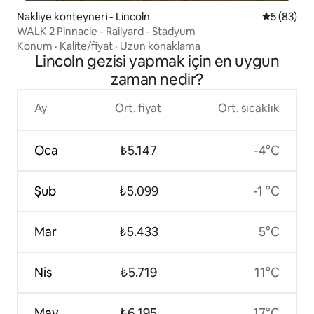
Nakliye konteyneri - Lincoln
5 üzerinde
5 (83)
WALK 2 Pinnacle - Railyard - Stadyum
Konum
·
Kalite/fiyat
·
Uzun konaklama
Lincoln gezisi yapmak için en uygun
zaman nedir?
Ay
Ort. fiyat
Ort. sıcaklık
Oca
₺5.147
-4°C
Şub
₺5.099
-1 °C
Mar
₺5.433
5°C
Nis
₺5.719
11°C
May
₺6.195
17°C