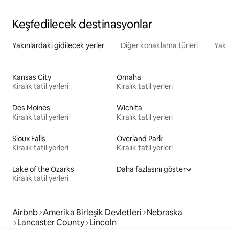
Keşfedilecek destinasyonlar
Yakınlardaki gidilecek yerler
Diğer konaklama türleri
Yakı
Kansas City
Omaha
Kiralık tatil yerleri
Kiralık tatil yerleri
Des Moines
Wichita
Kiralık tatil yerleri
Kiralık tatil yerleri
Sioux Falls
Overland Park
Kiralık tatil yerleri
Kiralık tatil yerleri
Lake of the Ozarks
Daha fazlasını göster
Kiralık tatil yerleri
Airbnb
Amerika Birleşik Devletleri
Nebraska
Lancaster County
Lincoln