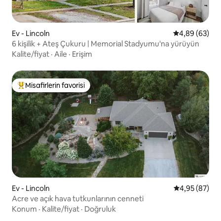
Ev - Lincoln
5 üzerinden o
4,89 (63)
6 kişilik + Ateş Çukuru | Memorial Stadyumu'na yürüyün
Kalite/fiyat
·
Aile
·
Erişim
Misafirlerin favorisi
Misafirlerin favorilerinden en beğenilenler arasında
Ev - Lincoln
5 üzerinden o
4,95 (87)
Acre ve açık hava tutkunlarının cenneti
Konum
·
Kalite/fiyat
·
Doğruluk