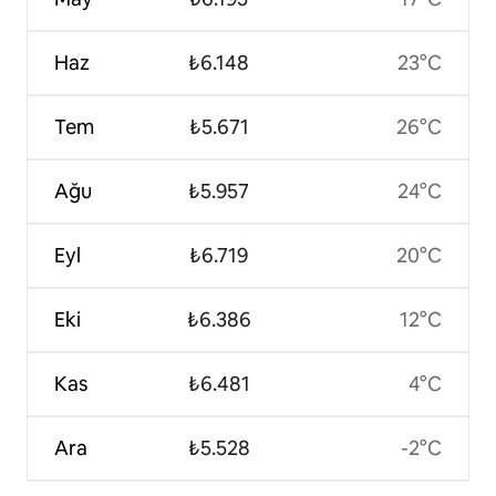
Haz
₺6.148
23°C
Tem
₺5.671
26°C
Ağu
₺5.957
24°C
Eyl
₺6.719
20°C
Eki
₺6.386
12°C
Kas
₺6.481
4°C
Ara
₺5.528
-2°C