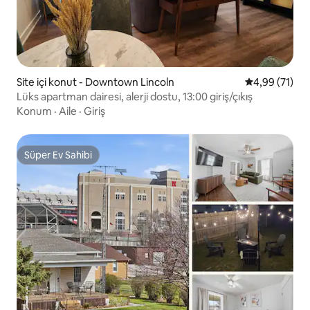
Site içi konut - Downtown Lincoln
5 üzerinden o
4,99 (71)
Lüks apartman dairesi, alerji dostu, 13:00 giriş/çıkış
Konum
·
Aile
·
Giriş
Süper Ev Sahibi
Süper Ev Sahibi