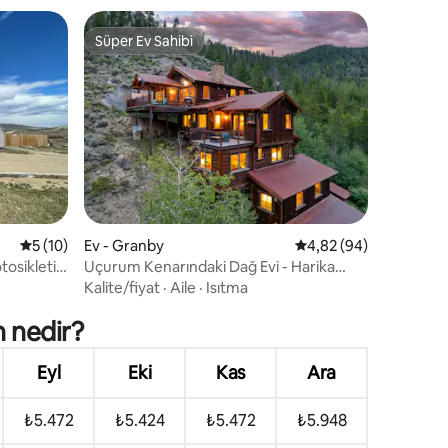
Süper Ev Sahibi
Süper Ev Sahibi
endirme
5 üzerinden ortalama 5 puan, 10 değerlendirme
5 (10)
Ev - Granby
5 üzerinden ortalama
4,82 (94)
tosikleti,
Uçurum Kenarındaki Dağ Evi - Harika
Manzaralar - Jakuzi - Ranzalar
Kalite/fiyat
·
Aile
·
Isıtma
 nedir?
Eyl
Eki
Kas
Ara
₺5.472
₺5.424
₺5.472
₺5.948