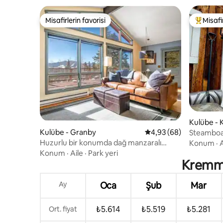
Misafirlerin favorisi
Misafir
Misafirlerin favorisi
Misafirle
Kulübe -
Kulübe - Granby
5 üzerinden ortalama 
4,93 (68)
Steamboat
Jakuzi Eri
Huzurlu bir konumda dağ manzaralı
Konum
·
A
büyüleyici kulübe
Konum
·
Aile
·
Park yeri
Kremml
Ay
Oca
Şub
Mar
₺5.614
₺5.519
₺5.281
Ort. fiyat