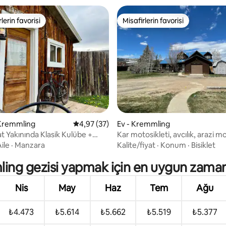
lerin favorisi
Misafirlerin favorisi
rin favorilerinden en beğenilenler arasında
Misafirlerin favorisi
 Kremmling
5 üzerinden ortalama 4,97 puan, 37 değerl
4,97 (37)
Ev - Kremmling
4,93 puan, 68 değerlendirme
 Yakınında Klasik Kulübe +
Kar motosikleti, avcılık, arazi mo
şimi
balıkçılık cenneti
ile
·
Manzara
Kalite/fiyat
·
Konum
·
Bisiklet
ing gezisi yapmak için en uygun zaman
Nis
May
Haz
Tem
Ağu
₺4.473
₺5.614
₺5.662
₺5.519
₺5.377