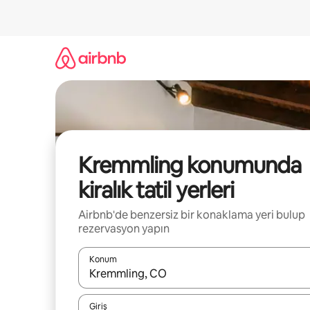
İçeriğe
atla
Kremmling konumunda
kiralık tatil yerleri
Airbnb'de benzersiz bir konaklama yeri bulup
rezervasyon yapın
Konum
Sonuçlar kullanılabilir olduğunda yukarı ve aşağı 
Giriş