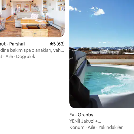
ama 5 puan, 5 değerlendirme
nut - Parshall
5 üzerinden ortalama 5 puan, 63 değerl
5 (63)
dine bakım spa olanakları, vahşi
çinde BP
at
·
Aile
·
Doğruluk
Ev - Granby
YENİ! Jakuzi +
Manzara/Bisiklet·Golf/Veranda/
Konum
·
Aile
·
Yakındakiler
Kablosuz İnternet Bağlantısı/4 