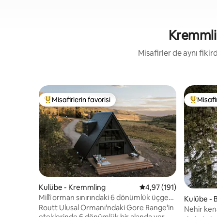
Kremmling
Misafirler de aynı fik
Misafirlerin favorisi
Misafir
Misafirlerin favorilerinden en beğenilenler arasında
Misafirle
Kulübe - Kremmling
5 üzerinden ortalama 4
4,97 (191)
Millî orman sınırındaki 6 dönümlük üçgen
Kulübe - 
ev
Routt Ulusal Ormanı'ndaki Gore Range'in
Nehir kena
eteklerinde 6 dönümlük bir alanda yer