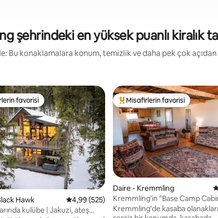
 şehrindeki en yüksek puanlı kiralık tat
irde: Bu konaklamalara konum, temizlik ve daha pek çok açıdan
lerin favorisi
Misafirlerin favorisi
rin favorilerinden en beğenilenler arasında
Misafirlerin favorilerinden en b
,97 puan, 191 değerlendirme
Daire - Kremmling
5
Kremmling'in "Base Camp Cabin
Black Hawk
5 üzerinden ortalama 4,99 puan, 525 değerl
4,99 (525)
Kremmling'de kasaba olanakları
rında kulübe | Jakuzi, ateş
sessiz bir konumda, kasabada