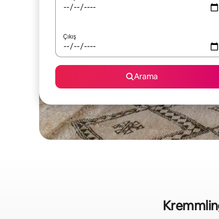
Çıkış
Arama
Kremmling b