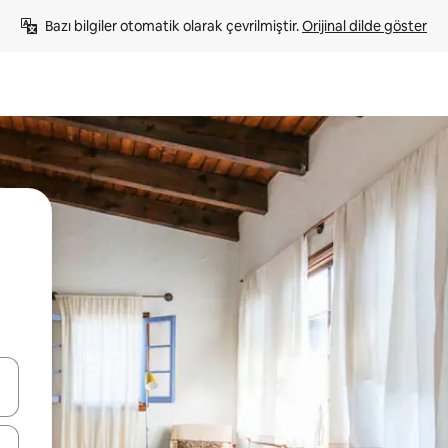
Bazı bilgiler otomatik olarak çevrilmiştir. 
Orijinal dilde göster
oklarıyla gezinin veya dokunarak ya da kaydırma hareketleriyle keşfedin