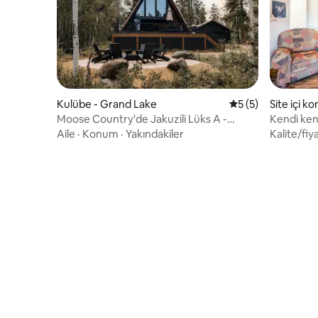
Kulübe - Grand Lake
5 üzerinden ortal
5 (5)
Site içi ko
Moose Country'de Jakuzili Lüks A -
Kendi ken
Frame
doğanın i
Aile
·
Konum
·
Yakındakiler
Kalite/fiy