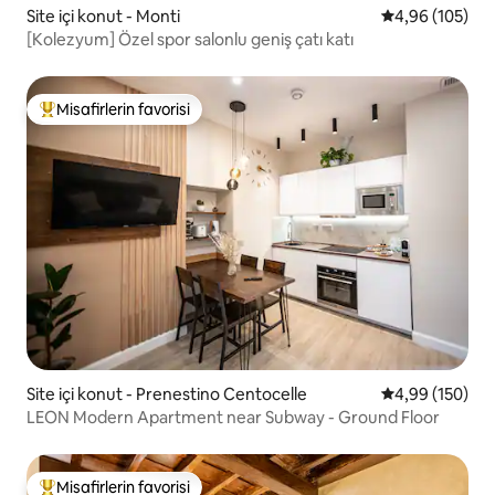
Site içi konut - Monti
5 üzerinden or
4,96 (105)
[Kolezyum] Özel spor salonlu geniş çatı katı
Misafirlerin favorisi
Misafirlerin favorilerinden en beğenilenler arasında
Site içi konut - Prenestino Centocelle
5 üzerinden or
4,99 (150)
LEON Modern Apartment near Subway - Ground Floor
Misafirlerin favorisi