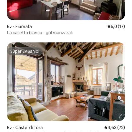
Ev - Fiumata
5 üzerinden
5,0 (17)
La casetta bianca - göl manzaralı
Süper Ev Sahibi
Süper Ev Sahibi
Ev - Castel di Tora
5 üzerinden o
4,63 (72)