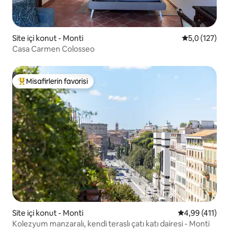
Site içi konut - Monti
5 üzerinden 
5,0 (127)
Casa Carmen Colosseo
Misafirlerin favorisi
Misafirlerin favorilerinden en beğenilenler arasında
Site içi konut - Monti
5 üzerinden o
4,99 (411)
Kolezyum manzaralı, kendi teraslı çatı katı dairesi - Monti