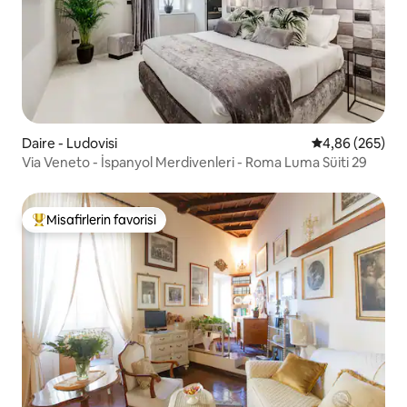
Daire - Ludovisi
5 üzerinden or
4,86 (265)
Via Veneto - İspanyol Merdivenleri - Roma Luma Süiti 29
Misafirlerin favorisi
Misafirlerin favorilerinden en beğenilenler arasında