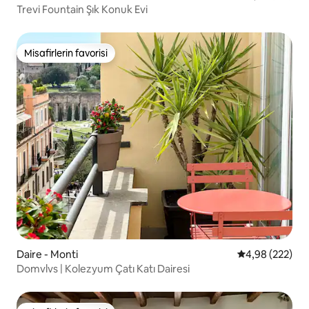
Trevi Fountain Şık Konuk Evi
Misafirlerin favorisi
Misafirlerin favorisi
Daire - Monti
5 üzerinden or
4,98 (222)
Domvlvs | Kolezyum Çatı Katı Dairesi