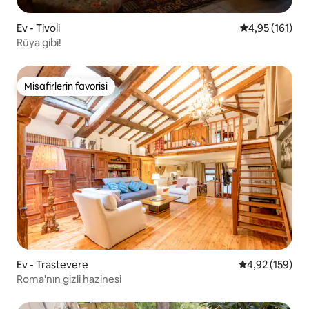
Ev - Tivoli
5 üzerinden o
4,95 (161)
Rüya gibi!
Misafirlerin favorisi
Misafirlerin favorisi
Ev - Trastevere
5 üzerinden or
4,92 (159)
Roma'nın gizli hazinesi