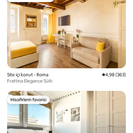
Misafirlerin favorilerinden en beğenilenler arasında
Site içi konut - Roma
5 üzerinden or
4,98 (363)
Frattina Elegance Süiti
Misafirlerin favorisi
Misafirlerin favorisi