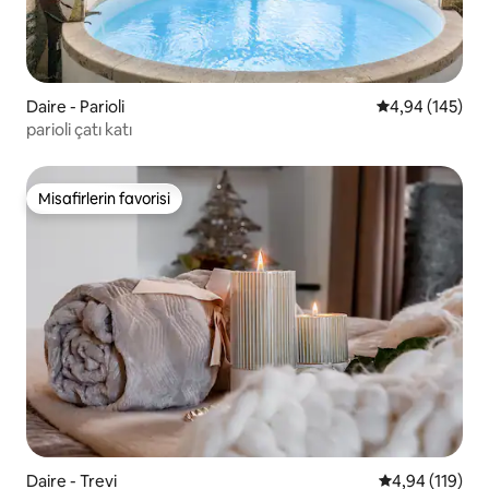
Daire - Parioli
5 üzerinden or
4,94 (145)
parioli çatı katı
Misafirlerin favorisi
Misafirlerin favorisi
Daire - Trevi
5 üzerinden o
4,94 (119)