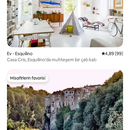
Ev - Esquilino
5 üzerinden o
4,89 (99)
Casa Cris, Esquilino'da muhteşem bir çatı katı
Misafirlerin favorisi
Misafirlerin favorisi