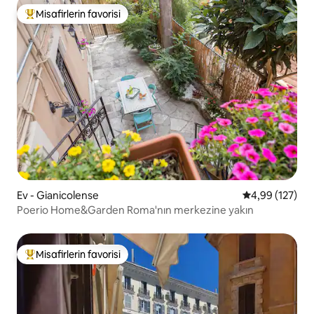
Misafirlerin favorisi
Misafirlerin favorilerinden en beğenilenler arasında
Ev - Gianicolense
5 üzerinden or
4,99 (127)
Poerio Home&Garden Roma'nın merkezine yakın
Misafirlerin favorisi
Misafirlerin favorilerinden en beğenilenler arasında