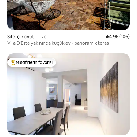
Site içi konut - Tivoli
5 üzerinden or
4,95 (106)
Villa D'Este yakınında küçük ev - panoramik teras
Misafirlerin favorisi
Misafirlerin favorilerinden en beğenilenler arasında