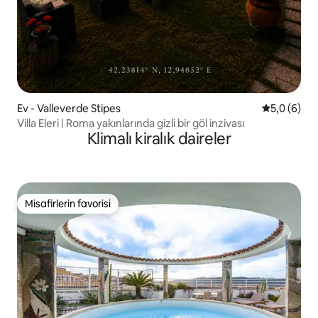
Ev - Valleverde Stipes
5 üzerinde
5,0 (6)
Villa Eleri | Roma yakınlarında gizli bir göl inzivası
Klimalı kiralık daireler
Misafirlerin favorisi
Misafirlerin favorisi