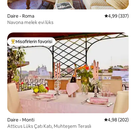
Daire - Roma
5 üzerinden or
4,99 (337)
Navona melek evi lüks
Misafirlerin favorisi
Misafirlerin favorilerinden en beğenilenler arasında
Daire - Monti
5 üzerinden or
4,98 (202)
Atticus Lüks Çatı Katı, Muhteşem Teraslı