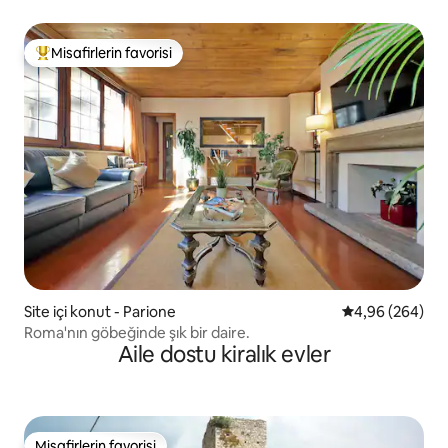
Misafirlerin favorisi
Misafirlerin favorilerinden en beğenilenler arasında
Site içi konut - Parione
5 üzerinden or
4,96 (264)
Roma'nın göbeğinde şık bir daire.
Aile dostu kiralık evler
Misafirlerin favorisi