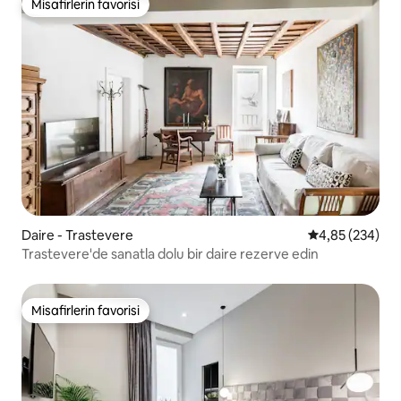
Misafirlerin favorisi
Misafirlerin favorisi
Daire - Trastevere
5 üzerinden or
4,85 (234)
Trastevere'de sanatla dolu bir daire rezerve edin
Misafirlerin favorisi
Misafirlerin favorisi