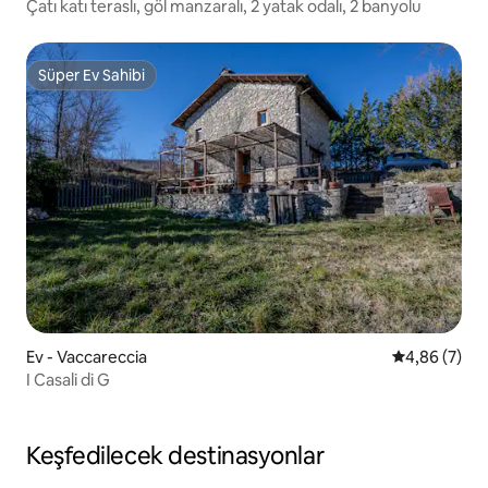
Çatı katı teraslı, göl manzaralı, 2 yatak odalı, 2 banyolu
Süper Ev Sahibi
Süper Ev Sahibi
Ev - Vaccareccia
5 üzerinden 
4,86 (7)
I Casali di G
Keşfedilecek destinasyonlar