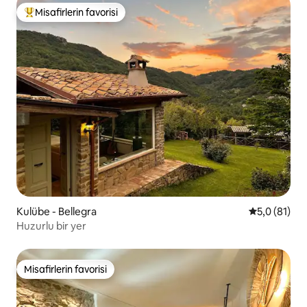
Misafirlerin favorisi
Misafirlerin favorilerinden en beğenilenler arasında
Kulübe - Bellegra
5 üzerinden
5,0 (81)
Huzurlu bir yer
Misafirlerin favorisi
Misafirlerin favorisi