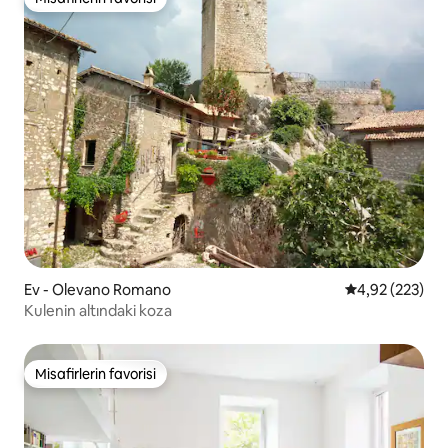
Misafirlerin favorisi
Ev - Olevano Romano
5 üzerinden or
4,92 (223)
Kulenin altındaki koza
Misafirlerin favorisi
Misafirlerin favorisi