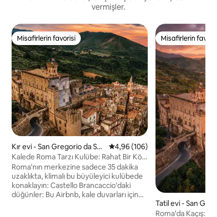
vermişler.
Misafirlerin favorisi
Misafirlerin favoris
Misafirlerin favorisi
Misafirlerin favoris
Kır evi - San Gregorio da Sas
5 üzerinden ortalama 4,96 puan
4,96 (106)
sola
Kalede Roma Tarzı Kulübe: Rahat Bir Köy
Kaçamağı
Roma'nın merkezine sadece 35 dakika
uzaklıkta, klimalı bu büyüleyici kulübede
konaklayın: Castello Brancaccio'daki
düğünler: Bu Airbnb, kale duvarları içinde
Tatil evi - San Gre
yer alan en büyük bağlantılı konaklama
assola
yeridir ☁️🏰 Antikalarla süslenmiş olan kır
Roma'da Kaçış: Kal