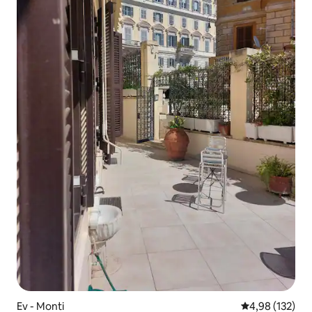
Ev - Monti
5 üzerinden or
4,98 (132)