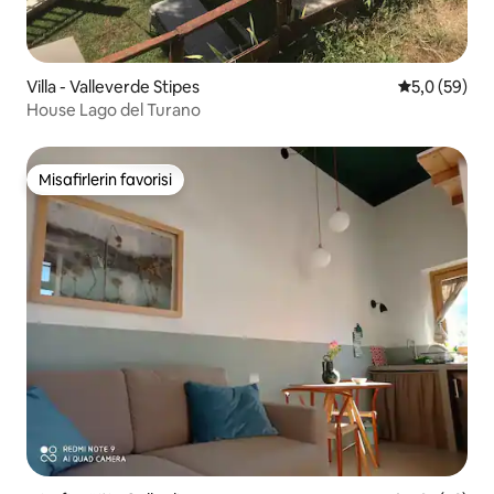
Villa - Valleverde Stipes
5 üzerinden 
5,0 (59)
House Lago del Turano
Misafirlerin favorisi
Misafirlerin favorisi