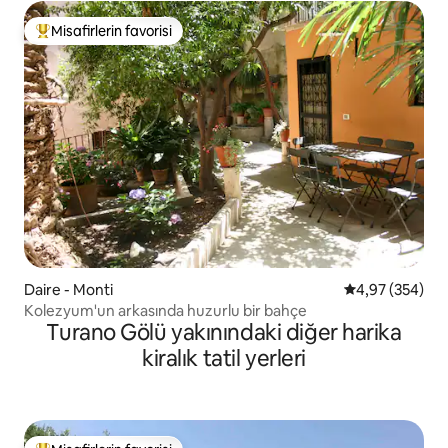
Misafirlerin favorisi
Misafirlerin favorilerinden en beğenilenler arasında
Daire - Monti
5 üzerinden or
4,97 (354)
Kolezyum'un arkasında huzurlu bir bahçe
Turano Gölü yakınındaki diğer harika
kiralık tatil yerleri