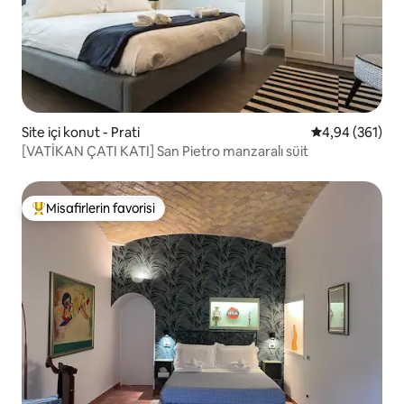
Site içi konut - Prati
5 üzerinden or
4,94 (361)
[VATİKAN ÇATI KATI] San Pietro manzaralı süit
Misafirlerin favorisi
Misafirlerin favorilerinden en beğenilenler arasında