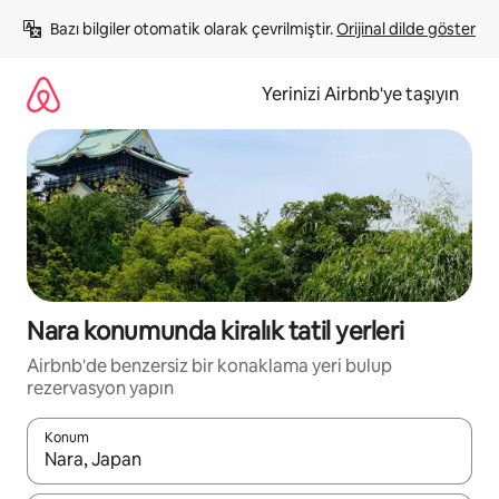
İçeriğe
Bazı bilgiler otomatik olarak çevrilmiştir. 
Orijinal dilde göster
atla
Yerinizi Airbnb'ye taşıyın
Nara konumunda kiralık tatil yerleri
Airbnb'de benzersiz bir konaklama yeri bulup
rezervasyon yapın
Konum
Sonuçlar kullanılabilir olduğunda yukarı ve aşağı oklarıyla gezi