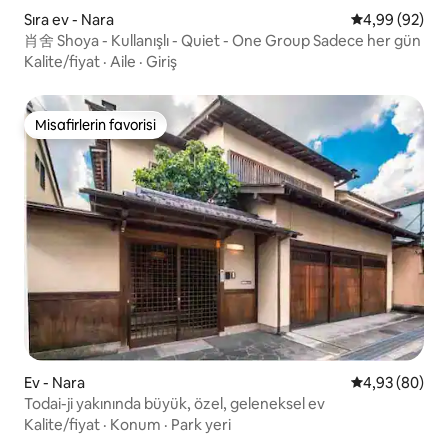
Sıra ev - Nara
5 üzerinden o
4,99 (92)
肖舍 Shoya - Kullanışlı - Quiet - One Group Sadece her gün
Kalite/fiyat
·
Aile
·
Giriş
Misafirlerin favorisi
Misafirlerin favorisi
Ev - Nara
5 üzerinden o
4,93 (80)
Todai-ji yakınında büyük, özel, geleneksel ev
Kalite/fiyat
·
Konum
·
Park yeri