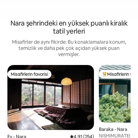
Nara şehrindeki en yüksek puanlı kiralık
tatil yerleri
Misafirler de aynı fikirde: Bu konaklamalara konum,
temizlik ve daha pek çok açıdan yüksek puan
vermişler.
Misafirlerin favorisi
Misafirlerin favo
Misafirlerin favorisi
Misafirlerin favor
Baraka - Nara
NISHIMURATEI Hanar
Ev - Nara
5 üzerinden ortalama 4,91 puan
4,91 (254)