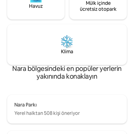
duş odası vardır. Otel gibi olanaklar yok,
Mülk içinde
Havuz
ancak nostaljik bir atmosfer ve
ücretsiz otopark
dinlendirici bir zaman geçirebilirseniz
memnun oluruz. Sadece yatak odaları
vardır, toplam 3 oda (büyük Japon tarzı
odayı bölerseniz 4 oda). Kişi sayısına göre
hazırlayacağız. Oda tahsisi için herhangi
bir isteğiniz olursa lütfen bana bildirin.
Klima
Nara bölgesindeki en popüler yerlerin
yakınında konaklayın
Nara Parkı
Yerel halktan 508 kişi öneriyor