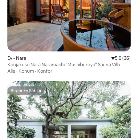
Ev - Nara
5 üzerinden 
5,0 (36)
Konjakuso Nara Naramachi "Mushiburoya" Sauna Villa
Aile
·
Konum
·
Konfor
Süper Ev Sahibi
Süper Ev Sahibi