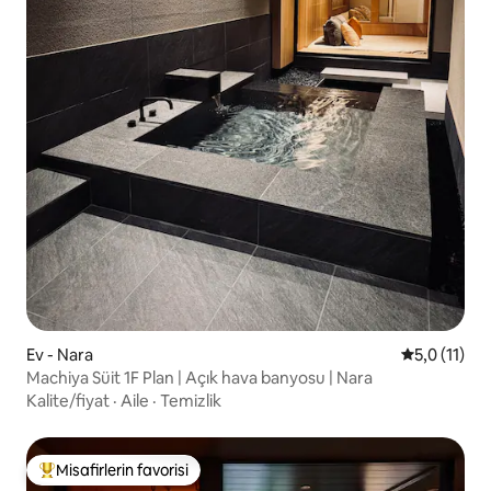
Ev - Nara
5 üzerinden
5,0 (11)
Machiya Süit 1F Plan | Açık hava banyosu | Nara
Kalite/fiyat
·
Aile
·
Temizlik
Misafirlerin favorisi
Misafirlerin favorilerinden en beğenilenler arasında