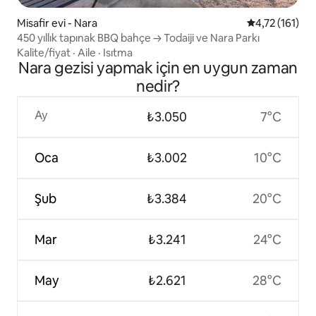
Misafir evi - Nara
5 üzerinden o
4,72 (161)
450 yıllık tapınak BBQ bahçe → Todaiji ve Nara Parkı
Kalite/fiyat
·
Aile
·
Isıtma
Nara gezisi yapmak için en uygun zaman
nedir?
Ay
₺3.050
7°C
Oca
₺3.002
10°C
Şub
₺3.384
20°C
Mar
₺3.241
24°C
May
₺2.621
28°C