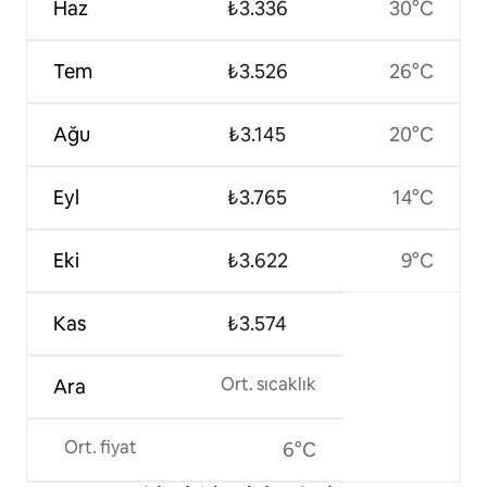
Haz
₺3.336
30°C
Tem
₺3.526
26°C
Ağu
₺3.145
20°C
Eyl
₺3.765
14°C
Eki
₺3.622
9°C
Kas
₺3.574
Ort. sıcaklık
Ara
Ort. fiyat
6°C