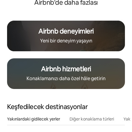
Airbnb'de daha fazlası
Airbnb deneyimleri
Yeni bir deneyim yaşayın
Airbnb hizmetleri
Konaklamanızı daha özel hâle getirin
Keşfedilecek destinasyonlar
Yakınlardaki gidilecek yerler
Diğer konaklama türleri
Yakı