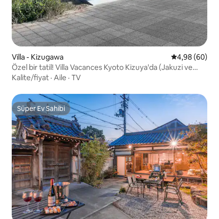
Villa - Kizugawa
5 üzerinden o
4,98 (60)
Özel bir tatil! Villa Vacances Kyoto Kizuya'da (Jakuzi ve
sauna ile) tatiliniz bir tatil olacak!
Kalite/fiyat
·
Aile
·
TV
Süper Ev Sahibi
Süper Ev Sahibi