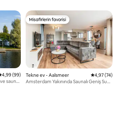
Misafirlerin favorisi
eğenilenler arasında
Misafirlerin favorisi
5 üzerinden ortalama 4,99 puan, 99 değerlendirme
4,99 (99)
Tekne ev - Aalsmeer
5 üzerinden ortalama
4,97 (74)
ve saunalı
Amsterdam Yakınında Saunalı Geniş Su
Villası
endirme