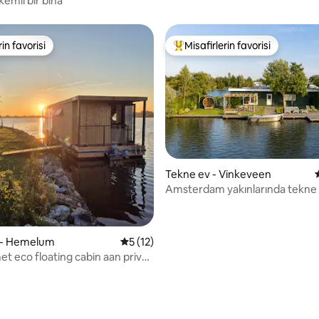
kemli bir bina
rin favorisi
Misafirlerin favorisi
rin favorisi
Misafirlerin favorilerinden en b
ma 5 puan, 21 değerlendirme
Tekne ev - Vinkeveen
Amsterdam yakınlarında tekne 
lüks ada
 - Hemelum
5 üzerinden ortalama 5 puan, 12 değerl
5 (12)
et eco floating cabin aan prive