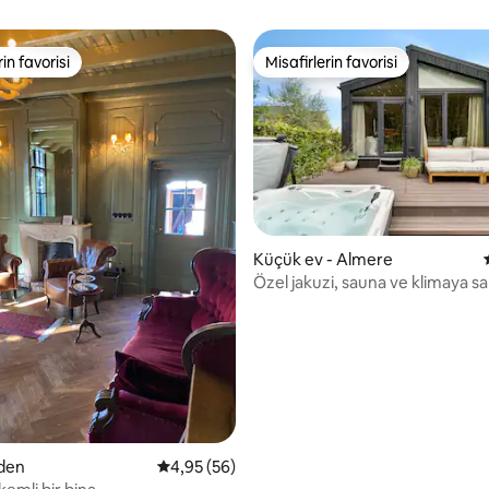
rin favorisi
Misafirlerin favorisi
rin favorisi
Misafirlerin favorisi
4,91 puan, 65 değerlendirme
Küçük ev - Almere
Özel jakuzi, sauna ve klimaya sa
orman kulübesi
sden
5 üzerinden ortalama 4,95 puan, 56 değerl
4,95 (56)