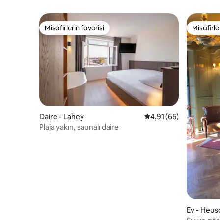
Misafirlerin favorisi
Misafirle
Misafirlerin favorisi
Misafirle
Daire - Lahey
5 üzerinden ortalama 
4,91 (65)
Plaja yakın, saunalı daire
Ev - Heu