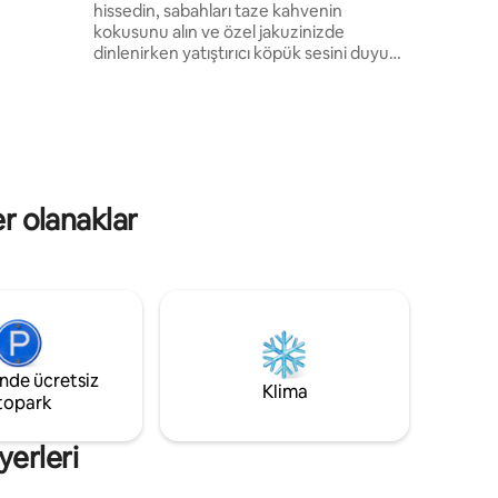
hissedin, sabahları taze kahvenin
 sizi
kokusunu alın ve özel jakuzinizde
ekân çitle
dinlenirken yatıştırıcı köpük sesini duyun.
Bu süit, tüm duyuların harekete geçtiği
bir vahadır. Paleis het Loo, Apenheul ve
Julianatoren'e iki adım uzaklıkta saf bir
şımartma keyfi yaşayın. Elektrikli
bisikletlerle şehir merkezine 10 dakikadan
kısa sürede ulaşabilirsiniz. Romantik bir
kaçamak, hak edilmiş bir mola veya tatil
er olanaklar
konaklaması için mükemmel. Lüks rüya
mekanın seni bekliyor!
inde ücretsiz
Klima
topark
yerleri