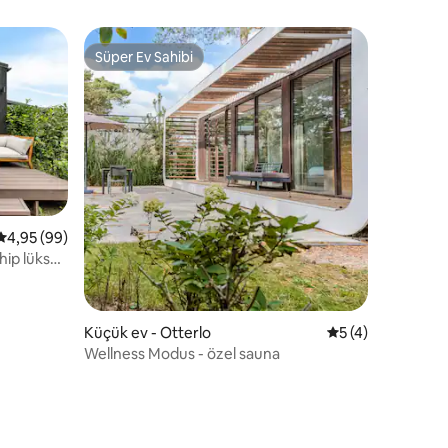
Süper Ev Sahibi
Süper Ev Sahibi
5 üzerinden ortalama 4,95 puan, 99 değerlendirme
4,95 (99)
hip lüks
Küçük ev - Otterlo
5 üzerinden orta
5 (4)
Wellness Modus - özel sauna
endirme