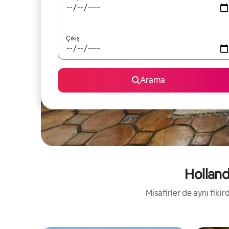
Çıkış
Arama
Hollanda
Misafirler de aynı fik