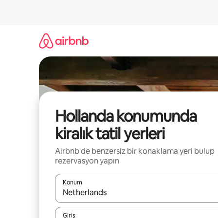
İçeriğe
atla
Hollanda konumunda
kiralık tatil yerleri
Airbnb'de benzersiz bir konaklama yeri bulup
rezervasyon yapın
Konum
Sonuçlar kullanılabilir olduğunda yukarı ve aşağı 
Giriş