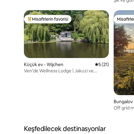
Şık ve gör
Misafirlerin favorisi
Misafirle
Misafirlerin favorilerinden en beğenilenler arasında
Misafirle
Küçük ev - Wijchen
5 üzerinden ortala
5 (21)
Ven'de Wellness Lodge | Jakuzi ve
Kahvaltı
Bungalov
Off grid m
eiland
Keşfedilecek destinasyonlar