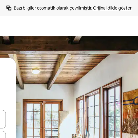
Bazı bilgiler otomatik olarak çevrilmiştir. 
Orijinal dilde göster
oklarıyla gezinin veya dokunarak ya da kaydırma hareketleriyle keşfedin