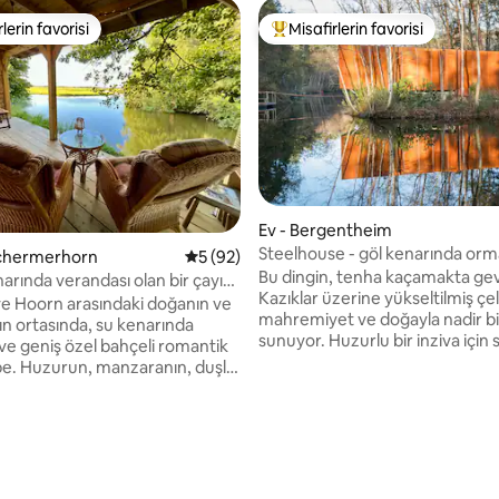
lerin favorisi
Misafirlerin favorisi
rin favorilerinden en beğenilenler arasında
Misafirlerin favorilerinden en b
Ev - Bergentheim
Steelhouse - göl kenarında or
 Schermerhorn
5 üzerinden ortalama 5 puan, 92 değerl
5 (92)
kaçamağınız
Bu dingin, tenha kaçamakta gev
arında verandası olan bir çayır
Kazıklar üzerine yükseltilmiş çel
e Hoorn arasındaki doğanın ve
mahremiyet ve doğayla nadir bi
ın ortasında, su kenarında
sunuyor. Huzurlu bir inziva için
 ve geniş özel bahçeli romantik
dinlenin. Suyun üzerindeki en 
be. Huzurun, manzaranın, duşlu
noktasında, 360º odun sobası b
 geniş banyonun keyfini çıkarın
oturma alanı sizi rahat ettirir. E
oyla polder'e doğru bir
eğlence için bir projektör ve ho
atılın. Meadow Cottage
film gecelerinin keyfini çıkarın. 
 uzak bir özel cennet gibi
şezlonglu geniş bir ahşap veran
or, ancak şaşırtıcı bir şekilde
havada yemek masası, barbekü,
landa'da merkezi bir konumda.