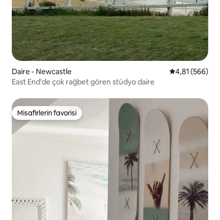
Daire - Newcastle
5 üzerinden or
4,81 (566)
East End'de çok rağbet gören stüdyo daire
Misafirlerin favorisi
Misafirlerin favorisi