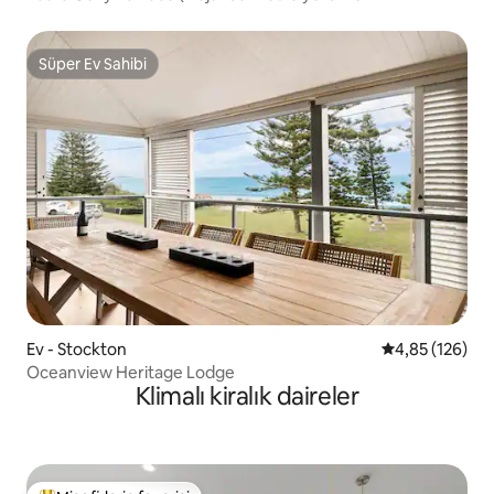
mesafesinde)
Süper Ev Sahibi
Süper Ev Sahibi
Ev - Stockton
5 üzerinden or
4,85 (126)
Oceanview Heritage Lodge
Klimalı kiralık daireler