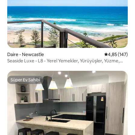
Daire - Newcastle
5 üzerinden or
4,85 (147)
Seaside Luxe - L8 - Yerel Yemekler, Yürüyüşler, Yüzme,
CBD
Süper Ev Sahibi
Süper Ev Sahibi