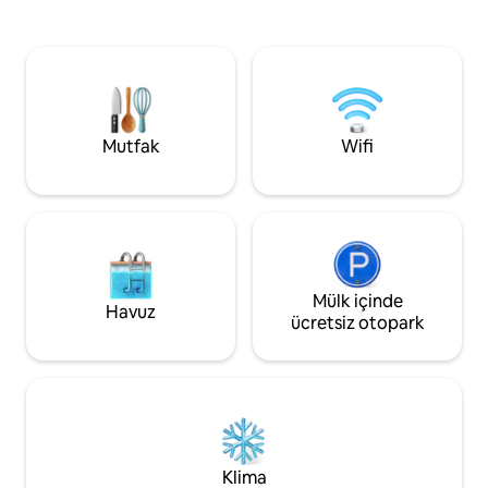
mesafesinde. İster iş ister eğlence için
çıkarın veya sadec
olsun, buradan her yere yürüyebilirsiniz.
muhteşem manzaran
Özel 1 yer altı otoparkı (+ ziyaretçi
Yürüme mesafesind
otoparkı). Rahat queen yatak, böylece
restoranlarla yem
uyandığınızda göç eden yunusları ve
kendinizi şımartın
balinaları ve Newcastle'daki en iyi
Valley şarap bölge
manzarayı görebilirsiniz. Balkonda kahve
bölgelerine, Centr
Mutfak
Wifi
veya kokteyl yudumlayın. Sadece OLUN.
günübirlik gezi.
Mülk içinde
Havuz
ücretsiz otopark
Klima