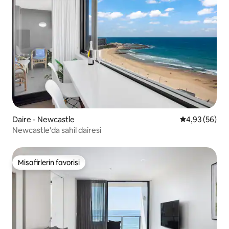
Daire - Newcastle
5 üzerinden o
4,93 (56)
Newcastle'da sahil dairesi
Misafirlerin favorisi
Misafirlerin favorisi