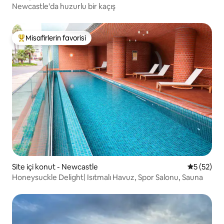
Newcastle'da huzurlu bir kaçış
Misafirlerin favorisi
Misafirlerin favorilerinden en beğenilenler arasında
Site içi konut - Newcastle
5 üzerinde
5 (52)
Honeysuckle Delight| Isıtmalı Havuz, Spor Salonu, Sauna