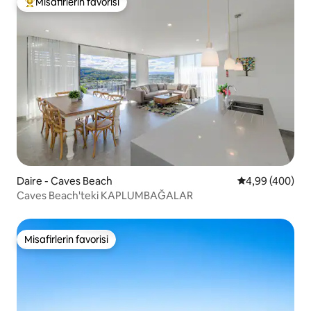
Misafirlerin favorisi
Misafirlerin favorilerinden en beğenilenler arasında
Daire - Caves Beach
5 üzerinden or
4,99 (400)
Caves Beach'teki KAPLUMBAĞALAR
Misafirlerin favorisi
Misafirlerin favorisi