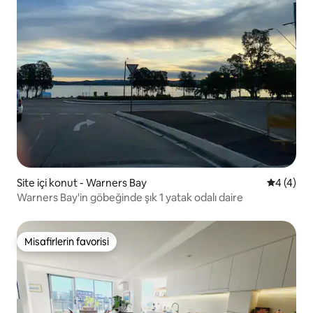
Site içi konut - Warners Bay
5 üzerind
4 (4)
Warners Bay'in göbeğinde şık 1 yatak odalı daire
Misafirlerin favorisi
Misafirlerin favorisi