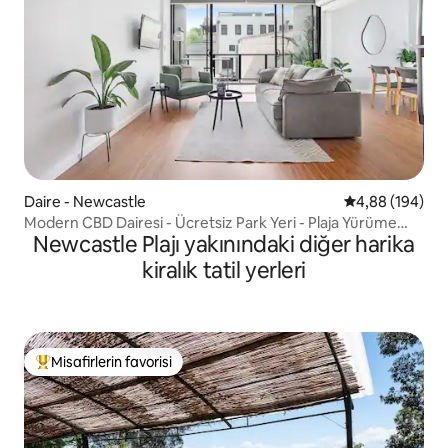
Daire - Newcastle
5 üzerinden or
4,88 (194)
Modern CBD Dairesi - Ücretsiz Park Yeri - Plaja Yürüme
Newcastle Plajı yakınındaki diğer harika
Mesafesinde
kiralık tatil yerleri
Misafirlerin favorisi
Misafirlerin favorilerinden en beğenilenler arasında