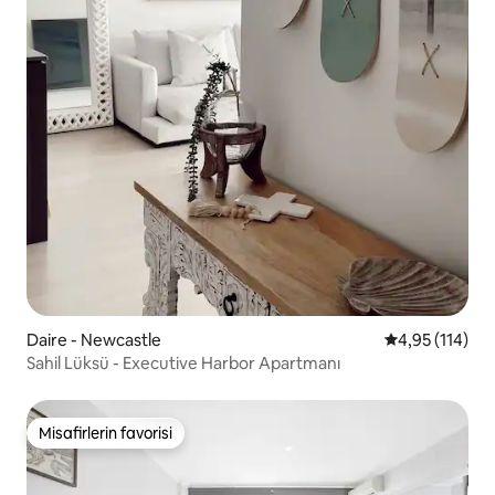
Daire - Newcastle
5 üzerinden o
4,95 (114)
Sahil Lüksü - Executive Harbor Apartmanı
Misafirlerin favorisi
Misafirlerin favorisi