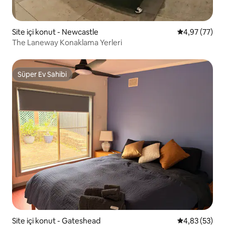
Site içi konut - Newcastle
5 üzerinden o
4,97 (77)
The Laneway Konaklama Yerleri
Süper Ev Sahibi
Süper Ev Sahibi
Site içi konut - Gateshead
5 üzerinden o
4,83 (53)