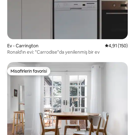
Ev - Carrington
5 üzerinden o
4,91 (150)
Ronald'ın evi: "Carrodise"da yenilenmiş bir ev
Misafirlerin favorisi
Misafirlerin favorisi