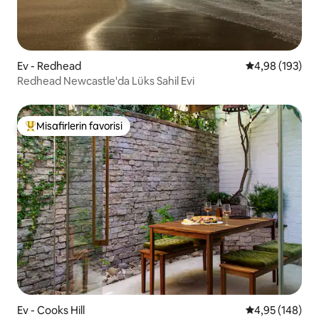
Ev - Redhead
5 üzerinden or
4,98 (193)
Redhead Newcastle'da Lüks Sahil Evi
Misafirlerin favorisi
Misafirlerin favorilerinden en beğenilenler arasında
Ev - Cooks Hill
5 üzerinden or
4,95 (148)