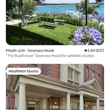
Misafir süiti - Swansea Heads
5 üzerinden or
4,94 (637)
"The Boathouse" Swansea Heads'te sahildeki stüdyo.
Misafirlerin favorisi
Misafirlerin favorisi