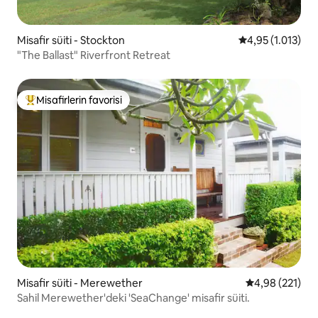
Misafir süiti - Stockton
5 üzerinden ort
4,95 (1.013)
"The Ballast" Riverfront Retreat
Misafirlerin favorisi
Misafirlerin favorilerinden en beğenilenler arasında
Misafir süiti - Merewether
5 üzerinden or
4,98 (221)
Sahil Merewether'deki 'SeaChange' misafir süiti.