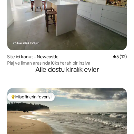
Site içi konut - Newcastle
5 üzerind
5 (12)
Plaj ve liman arasında lüks ferah bir inziva
Aile dostu kiralık evler
Misafirlerin favorisi
Misafirlerin favorilerinden en beğenilenler arasında