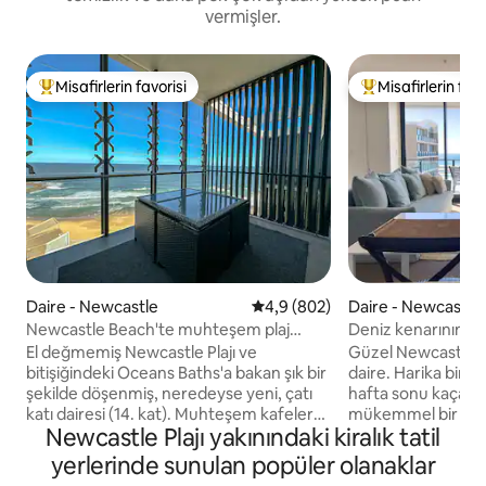
vermişler.
Misafirlerin favorisi
Misafirlerin favo
Misafirlerin favorilerinden en beğenilenler arasında
Misafirlerin favor
Daire - Newcastle
5 üzerinden ortalama 4,9 puan
4,9 (802)
Daire - Newcastle
Newcastle Beach'te muhteşem plaj
Deniz kenarının en 
manzaralı çatı katı
balina izleme.
El değmemiş Newcastle Plajı ve
Güzel Newcastle Pl
bitişiğindeki Oceans Baths'a bakan şık bir
daire. Harika bir Av
şekilde döşenmiş, neredeyse yeni, çatı
hafta sonu kaçamağı
katı dairesi (14. kat). Muhteşem kafeler
mükemmel bir konu
Newcastle Plajı yakınındaki kiralık tatil
hemen alt katta, harika barlar,
güvenli otopark ve
restoranlar ve mağazalarla dolu şehir
hissetmenizi sağla
yerlerinde sunulan popüler olanaklar
merkezine 5 dakika yürüme
olanak mevcut. Sını