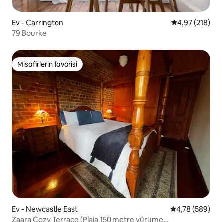
Ev - Carrington
5 üzerinden or
4,97 (218)
79 Bourke
Misafirlerin favorisi
Misafirlerin favorisi
Ev - Newcastle East
5 üzerinden or
4,78 (589)
Zaara Cozy Terrace (Plaja 150 metre yürüme