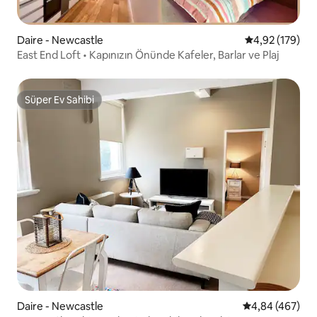
Daire - Newcastle
5 üzerinden or
4,92 (179)
East End Loft • Kapınızın Önünde Kafeler, Barlar ve Plaj
Süper Ev Sahibi
Süper Ev Sahibi
Daire - Newcastle
5 üzerinden or
4,84 (467)