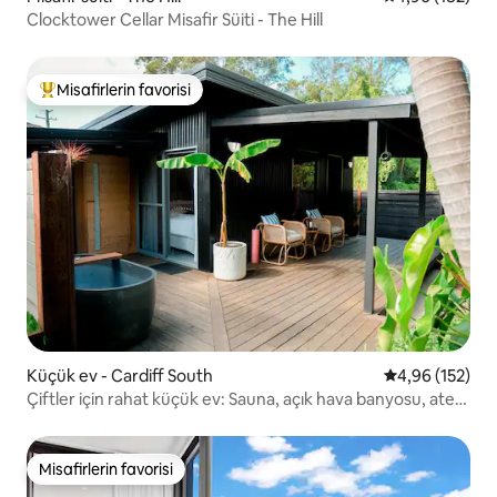
Clocktower Cellar Misafir Süiti - The Hill
Misafirlerin favorisi
Misafirlerin favorilerinden en beğenilenler arasında
Küçük ev - Cardiff South
5 üzerinden or
4,96 (152)
Çiftler için rahat küçük ev: Sauna, açık hava banyosu, ateş
çukuru
Misafirlerin favorisi
Misafirlerin favorisi