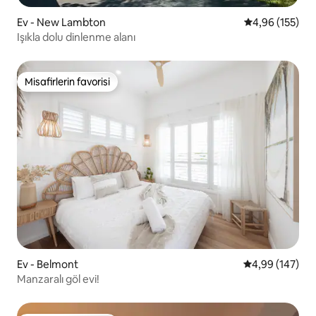
Ev - New Lambton
5 üzerinden or
4,96 (155)
Işıkla dolu dinlenme alanı
Misafirlerin favorisi
Misafirlerin favorisi
Ev - Belmont
5 üzerinden or
4,99 (147)
Manzaralı göl evi!