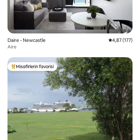
Daire - Newcastle
5 üzerinden o
4,87 (177)
Aire
Misafirlerin favorisi
Misafirlerin favorilerinden en beğenilenler arasında