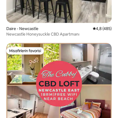
Daire - Newcastle
5 üzerinden o
4,8 (485)
Newcastle Honeysuckle CBD Apartmanı
Misafirlerin favorisi
Misafirlerin favorisi