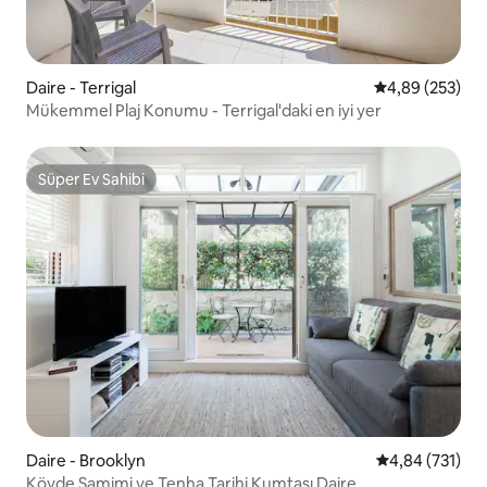
Daire - Terrigal
5 üzerinden or
4,89 (253)
Mükemmel Plaj Konumu - Terrigal'daki en iyi yer
Süper Ev Sahibi
Süper Ev Sahibi
Daire - Brooklyn
5 üzerinden or
4,84 (731)
Köyde Samimi ve Tenha Tarihi Kumtaşı Daire