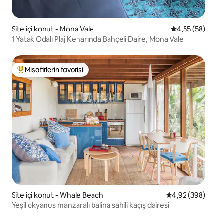
Site içi konut - Mona Vale
5 üzerinden o
4,55 (58)
1 Yatak Odalı Plaj Kenarında Bahçeli Daire, Mona Vale
Misafirlerin favorisi
Misafirlerin favorilerinden en beğenilenler arasında
Site içi konut - Whale Beach
5 üzerinden or
4,92 (398)
Yeşil okyanus manzaralı balina sahili kaçış dairesi