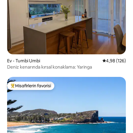
Ev - Tumbi Umbi
5 üzerinden or
4,98 (126)
Deniz kenarında kırsal konaklama: Yaringa
Misafirlerin favorisi
Misafirlerin favorilerinden en beğenilenler arasında