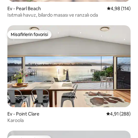
Ev - Pearl Beach
5 üzerinden o
4,98 (114)
Isıtmalı havuz, bilardo masası ve ranzalı oda
Misafirlerin favorisi
Misafirlerin favorisi
Ev - Point Clare
5 üzerinden or
4,91 (288)
Karoola