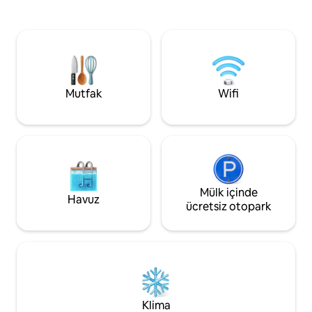
Muhteşem manzaralı geniş, açık planlı
tek kişilik yatak 
yaşam alanı. Çarpıcı aydınlık ve havadar
yatak odası Tüm al
daire. Terrigal Plajı ve Terrigal Town
güneş enerjisiyle ıs
Centre'a 400 metre yürüme
havuzu - hava kon
mesafesinde. Geniş ebeveyn banyosu,
Terrigal Plajı'na kı
gömme gardırop ve kanallı klima sunan
mesafesinde The Urban List'in "Central
geniş ana yatak odası. Özel ikinci yatak
Coast'taki en iyi 1
Mutfak
Wifi
odası, ayrıca ebeveyn banyosu ve kanallı
yeri ".
klima. Özel avluya ve dalma havuzuna
bakıyor. Muhteşem okyanus ve plaj
manzaralı büyük balkona açılan açık planlı
yaşam alanına sahip modern tam
donanımlı mutfak. Özel güneşli bir avluda
kendi özel ısıtmalı dalma havuzunuz.
Terrigal Beach ve Haven'a bakan gazlı
Mülk içinde
Havuz
barbekü ile konforlu açık hava salonu ve
ücretsiz otopark
yemek ortamı bulunan geniş balkon.
İnternet hizmeti olan çalışma odası/ofis.
Oturma odasında ve yatak odalarında
akıllı internet TV'ler. Foxtel ve Netflix.
Ayrı misafir (3.) banyosu/tuvaleti.
Tamamen kanallı klima. Gerçek alevli
doğal gazlı açık şömine. Sokakta park yeri
Klima
kolay erişilebilir. Nespresso kahve