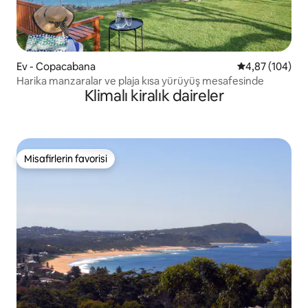
Ev - Copacabana
5 üzerinden or
4,87 (104)
Harika manzaralar ve plaja kısa yürüyüş mesafesinde
Klimalı kiralık daireler
Misafirlerin favorisi
Misafirlerin favorisi