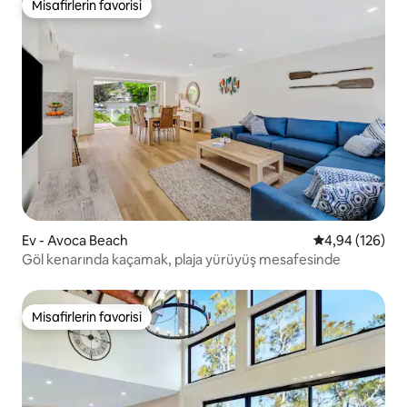
Misafirlerin favorisi
Misafirlerin favorisi
Ev - Avoca Beach
5 üzerinden or
4,94 (126)
Göl kenarında kaçamak, plaja yürüyüş mesafesinde
Misafirlerin favorisi
Misafirlerin favorisi