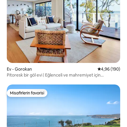
Ev - Gorokan
5 üzerinden or
4,96 (190)
Pitoresk bir göl evi | Eğlenceli ve mahremiyet için
bölümlere ayrılmış
Misafirlerin favorisi
Misafirlerin favorisi