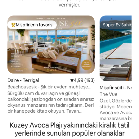
vermişler.
Misafirlerin favorisi
Süper Ev Sahibi
Misafirlerin favorilerinden en beğenilenler arasında
Süper Ev Sahibi
Daire - Terrigal
5 üzerinden ortalama 4,99 puan
4,99 (193)
Beachousesix - Şık bir evden muhteşem
Misafir süiti - Nor
okyanus manzaraları
Sürgülü cam duvarı açın ve güneşli
The Vue
balkondaki şezlongdan ön sıradan sınırsız
Özel, Gözlerden uz
okyanus manzarasının tadını çıkarın. Deri
stüdyo. Modern açı
bir kanepede kitap okuyun. Tavan
Avoca ve Avoca Pla
pencerelerinin altında şık bir mutfakta
manzarasına bakan
yemek pişirin. Lüks Plaj Kaçış Terrigal Plajı
Kuzey Avoca Plajı yakınındaki kiralık tatil
Geniş yaşam alanı
ve Terrigal Haven'ın muhteşem
kapalı geniş barbe
yerlerinde sunulan popüler olanaklar
manzarasına sahip lüks modern daire.
Duşakabinli lüks b