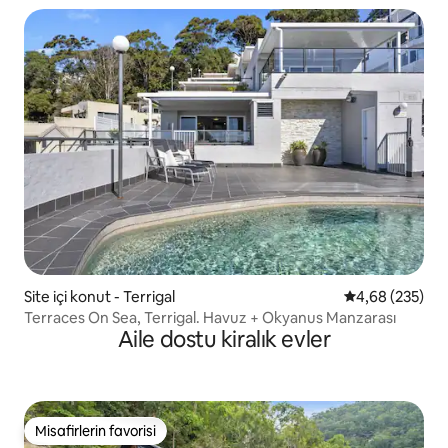
Site içi konut - Terrigal
5 üzerinden or
4,68 (235)
Terraces On Sea, Terrigal. Havuz + Okyanus Manzarası
Aile dostu kiralık evler
Misafirlerin favorisi
Misafirlerin favorisi