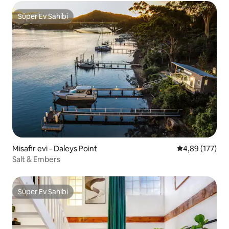
Süper Ev Sahibi
Süper Ev Sahibi
Misafir evi - Daleys Point
5 üzerinden or
4,89 (177)
Salt & Embers
Süper Ev Sahibi
Süper Ev Sahibi