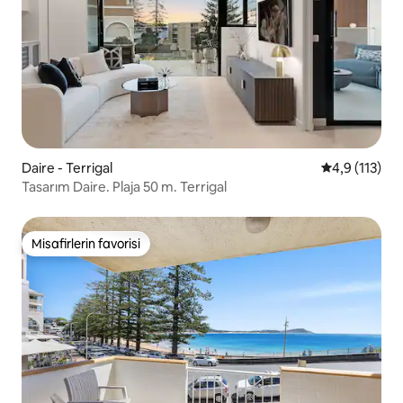
Daire - Terrigal
5 üzerinden 
4,9 (113)
Tasarım Daire. Plaja 50 m. Terrigal
Misafirlerin favorisi
Misafirlerin favorisi