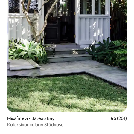
Misafir evi - Bateau Bay
5 üzerinden
5 (201)
Koleksiyoncuların Stüdyosu