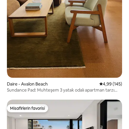
Daire - Avalon Beach
5 üzerinden or
4,99 (145)
Sundance Pad: Muhteşem 3 yatak odalı apartman tarzı
alan
Misafirlerin favorisi
Misafirlerin favorisi