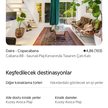
Daire - Copacabana
5 üzerinden or
4,86 (103)
Cabana 88 - Saunalı Plaj Kenarında Tasarım Çatı Katı
Keşfedilecek destinasyonlar
Diğer konaklama türleri
Yakınlardaki görülecek en iyi yerler
Aile dostu kiralık yerler
Kiralık daireler
Kuzey Avoca Plajı
Kuzey Avoca Plajı