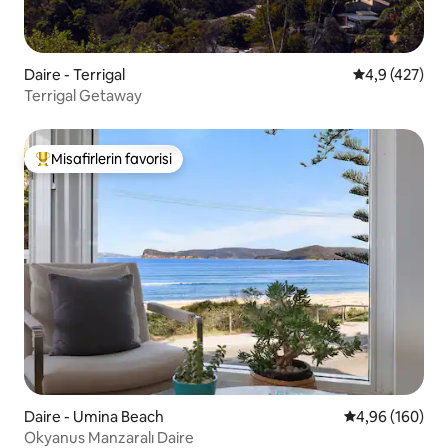
Daire - Terrigal
5 üzerinden o
4,9 (427)
Terrigal Getaway
Misafirlerin favorisi
Misafirlerin favorilerinden en beğenilenler arasında
Daire - Umina Beach
5 üzerinden or
4,96 (160)
Okyanus Manzaralı Daire