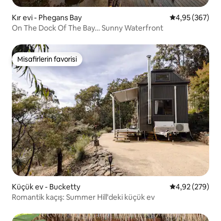
Kır evi - Phegans Bay
5 üzerinden or
4,95 (367)
On The Dock Of The Bay… Sunny Waterfront
Misafirlerin favorisi
Misafirlerin favorisi
Küçük ev - Bucketty
5 üzerinden or
4,92 (279)
Romantik kaçış: Summer Hill'deki küçük ev