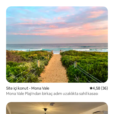
inziva yeri
Site içi konut - Mona Vale
5 üzerinden o
4,58 (36)
Mona Vale Plajı'ndan birkaç adım uzaklıkta sahil kasası