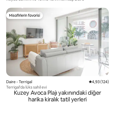
Misafirlerin favorisi
Misafirlerin favorisi
Daire - Terrigal
5 üzerinden or
4,93 (124)
Terrigal'da lüks sahil evi
Kuzey Avoca Plajı yakınındaki diğer
harika kiralık tatil yerleri