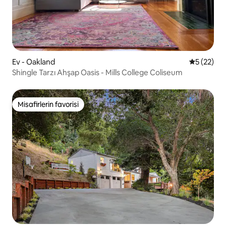
Ev - Oakland
5 üzerinde
5 (22)
Shingle Tarzı Ahşap Oasis - Mills College Coliseum
Misafirlerin favorisi
Misafirlerin favorisi