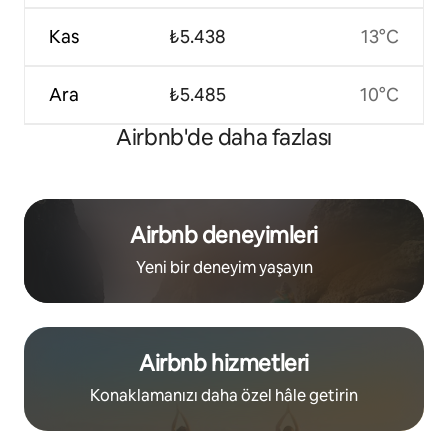
Kas
₺5.438
13°C
Ara
₺5.485
10°C
Airbnb'de daha fazlası
Airbnb deneyimleri
Yeni bir deneyim yaşayın
Airbnb hizmetleri
Konaklamanızı daha özel hâle getirin