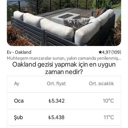
Ev - Oakland
5 üzerinden or
4,97 (109)
Muhteşem manzaralar sunan, yakın zamanda yenilenmiş
Oakland gezisi yapmak için en uygun
tepe ev
zaman nedir?
Ay
Ort. fiyat
Ort. sıcaklık
Oca
₺5.342
10°C
Şub
₺5.438
11°C