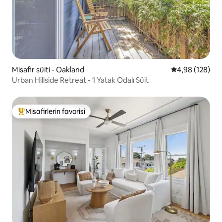
Misafir süiti - Oakland
5 üzerinden or
4,98 (128)
Urban Hillside Retreat - 1 Yatak Odalı Süit
Misafirlerin favorisi
Misafirlerin favorilerinden en beğenilenler arasında