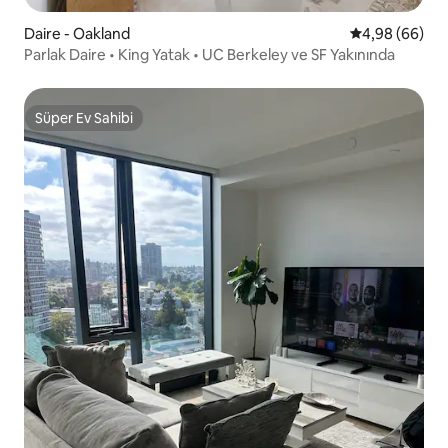
Daire - Oakland
5 üzerinden o
4,98 (66)
Parlak Daire • King Yatak • UC Berkeley ve SF Yakınında
Süper Ev Sahibi
Süper Ev Sahibi