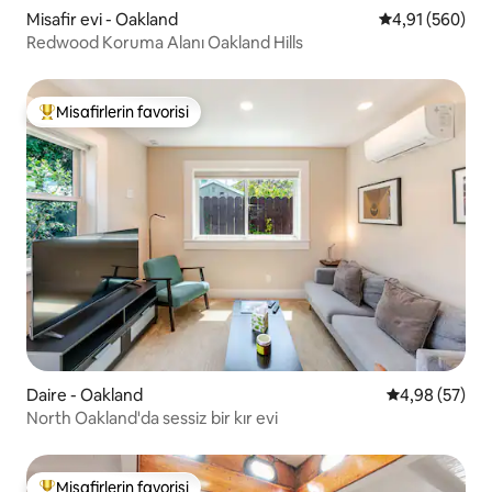
Misafir evi - Oakland
5 üzerinden or
4,91 (560)
Redwood Koruma Alanı Oakland Hills
Misafirlerin favorisi
Misafirlerin favorilerinden en beğenilenler arasında
Daire - Oakland
5 üzerinden o
4,98 (57)
North Oakland'da sessiz bir kır evi
Misafirlerin favorisi