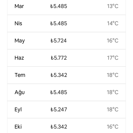
Mar
₺5.485
13°C
Nis
₺5.485
14°C
May
₺5.724
16°C
Haz
₺5.772
17°C
Tem
₺5.342
18°C
Ağu
₺5.485
18°C
Eyl
₺5.247
18°C
Eki
₺5.342
16°C