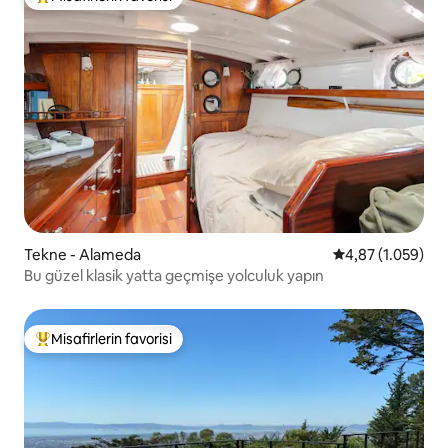
Misafirlerin favorilerinden en beğenilenler arasında
Tekne - Alameda
5 üzerinden ort
4,87 (1.059)
Bu güzel klasik yatta geçmişe yolculuk yapın
Misafirlerin favorisi
Misafirlerin favorilerinden en beğenilenler arasında