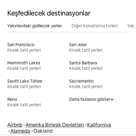
Keşfedilecek destinasyonlar
Yakınlardaki gidilecek yerler
Diğer konaklama türleri
Yakı
San Francisco
San Jose
Kiralık tatil yerleri
Kiralık tatil yerleri
Mammoth Lakes
Santa Barbara
Kiralık tatil yerleri
Kiralık tatil yerleri
South Lake Tahoe
Sacramento
Kiralık tatil yerleri
Kiralık tatil yerleri
Reno
Daha fazlasını göster
Kiralık tatil yerleri
Airbnb
Amerika Birleşik Devletleri
Kaliforniya
Alameda
Oakland