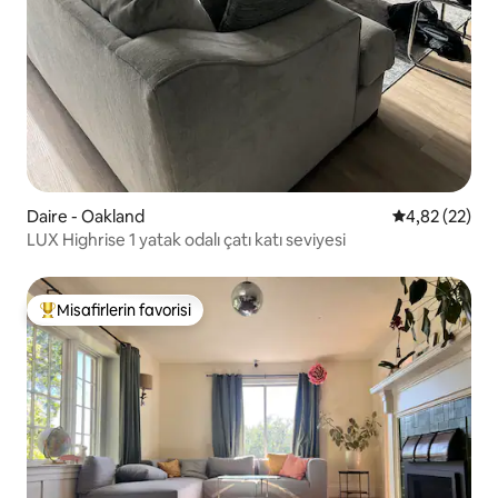
Daire - Oakland
5 üzerinden o
4,82 (22)
LUX Highrise 1 yatak odalı çatı katı seviyesi
Misafirlerin favorisi
Misafirlerin favorilerinden en beğenilenler arasında