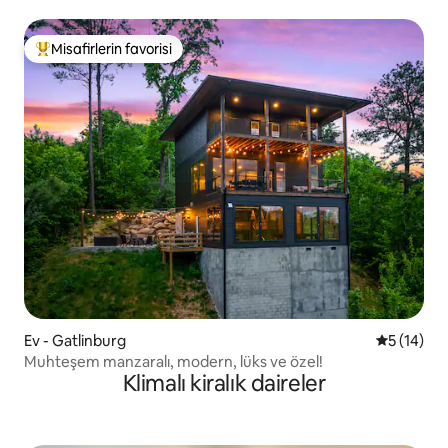
yakın
Misafirlerin favorisi
Misafirlerin favorilerinden en beğenilenler arasında
Ev - Gatlinburg
5 üzerind
5 (14)
Muhteşem manzaralı, modern, lüks ve özel!
Klimalı kiralık daireler