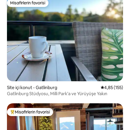
Misafirlerin favorisi
Misafirlerin favorisi
Site içi konut - Gatlinburg
5 üzerinden o
4,85 (155)
Gatlinburg Stüdyosu, Milli Park'a ve Yürüyüşe Yakın
Misafirlerin favorisi
Misafirlerin favorilerinden en beğenilenler arasında