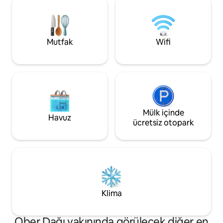
ayrıca dağ maceralarından sonra
mevcuttur (40 $). * Kolay çıkış ve geç
serinletici bir dalış için kulüp binası
çıkış, çıkış saati 1
havuzuna mevsimlik erişimin tadını
sıkışmış olduğunu 
çıkarır. Rezervasyon yapmak için
yollar kıvrımlı ve dik
Mutfak
Wifi
21yaşından büyük olmanız gerekir.
Ücretli evcil hayvan kabul edilir.
Mülk içinde
Havuz
ücretsiz otopark
Klima
Ober Dağı yakınında görülecek diğer en