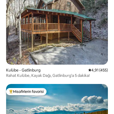
Kulübe - Gatlinburg
5 üzerinden o
4,91 (455)
Rahat Kulübe, Kayak Dağı, Gatlinburg'a 5 dakika!
Misafirlerin favorisi
Misafirlerin favorilerinden en beğenilenler arasında