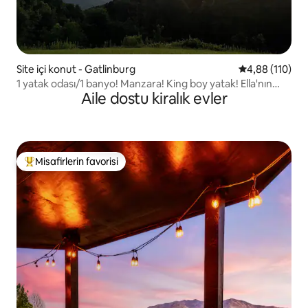
Site içi konut - Gatlinburg
5 üzerinden o
4,88 (110)
1 yatak odası/1 banyo! Manzara! King boy yatak! Ella'nın
Aile dostu kiralık evler
gizli yeri! Jakuzi
Misafirlerin favorisi
Misafirlerin favorilerinden en beğenilenler arasında