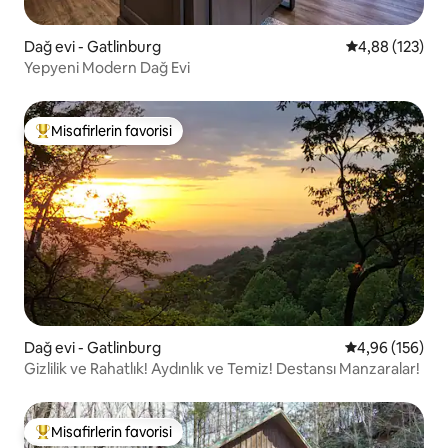
Dağ evi - Gatlinburg
5 üzerinden or
4,88 (123)
Yepyeni Modern Dağ Evi
Misafirlerin favorisi
Misafirlerin favorilerinden en beğenilenler arasında
Dağ evi - Gatlinburg
5 üzerinden or
4,96 (156)
Gizlilik ve Rahatlık! Aydınlık ve Temiz! Destansı Manzaralar!
Misafirlerin favorisi
Misafirlerin favorilerinden en beğenilenler arasında