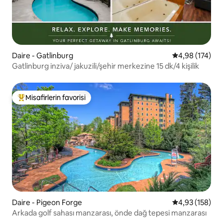
Daire - Gatlinburg
5 üzerinden or
4,98 (174)
Gatlinburg inziva/ jakuzili/şehir merkezine 15 dk/4 kişilik
Misafirlerin favorisi
Misafirlerin favorilerinden en beğenilenler arasında
Daire - Pigeon Forge
5 üzerinden or
4,93 (158)
Arkada golf sahası manzarası, önde dağ tepesi manzarası