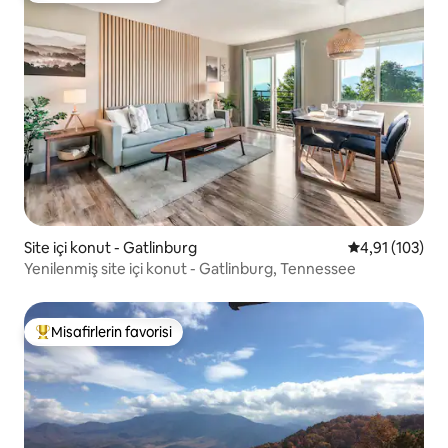
Site içi konut - Gatlinburg
5 üzerinden o
4,91 (103)
Yenilenmiş site içi konut - Gatlinburg, Tennessee
Misafirlerin favorisi
Misafirlerin favorilerinden en beğenilenler arasında