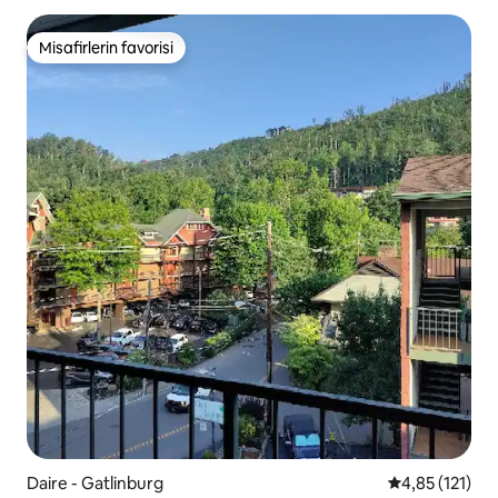
Misafirlerin favorisi
Misafirlerin favorisi
Daire - Gatlinburg
5 üzerinden o
4,85 (121)