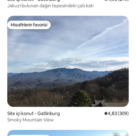
Jakuzi bulunan dağın tepesindeki çatı katı
Misafirlerin favorisi
Misafirlerin favorisi
Site içi konut - Gatlinburg
5 üzerinden or
4,83 (309)
Smoky Mountain View