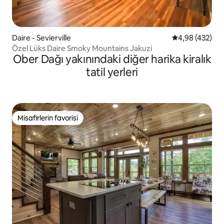
Daire - Sevierville
5 üzerinden or
4,98 (432)
Özel Lüks Daire Smoky Mountains Jakuzi
Ober Dağı yakınındaki diğer harika kiralık
tatil yerleri
Misafirlerin favorisi
Misafirlerin favorisi