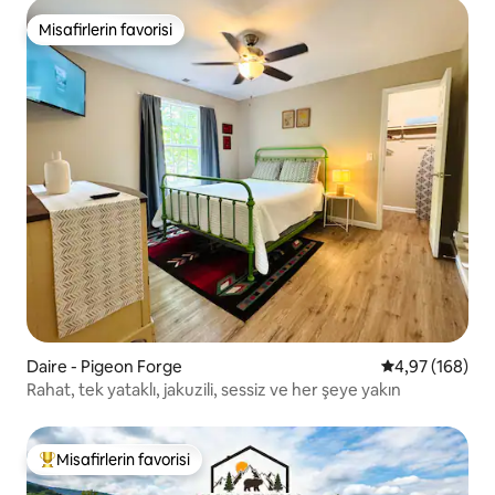
Misafirlerin favorisi
Misafirlerin favorisi
Daire - Pigeon Forge
5 üzerinden or
4,97 (168)
Rahat, tek yataklı, jakuzili, sessiz ve her şeye yakın
Misafirlerin favorisi
Misafirlerin favorilerinden en beğenilenler arasında