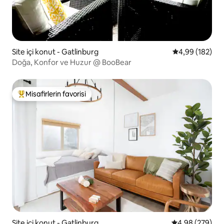
Site içi konut - Gatlinburg
5 üzerinden or
4,99 (182)
Doğa, Konfor ve Huzur @ BooBear
Misafirlerin favorisi
Misafirlerin favorilerinden en beğenilenler arasında
Site içi konut - Gatlinburg
5 üzerinden or
4,98 (279)