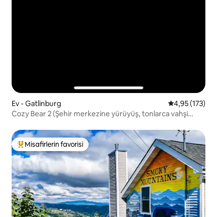
Ev - Gatlinburg
5 üzerinden o
4,95 (173)
Cozy Bear 2 (Şehir merkezine yürüyüş, tonlarca vahşi
yaşam)
Misafirlerin favorisi
Misafirlerin favorilerinden en beğenilenler arasında