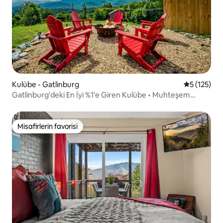
Kulübe - Gatlinburg
5 üzerinde
5 (125)
Gatlinburg'deki En İyi %1'e Giren Kulübe • Muhteşem
Manzaralar, Ateş Çukuru
Misafirlerin favorisi
Misafirlerin favorisi