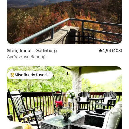
Site içi konut - Gatlinburg
5 üzerinden or
4,94 (403)
Ayı Yavrusu Barınağı
Misafirlerin favorisi
Misafirlerin favorilerinden en beğenilenler arasında