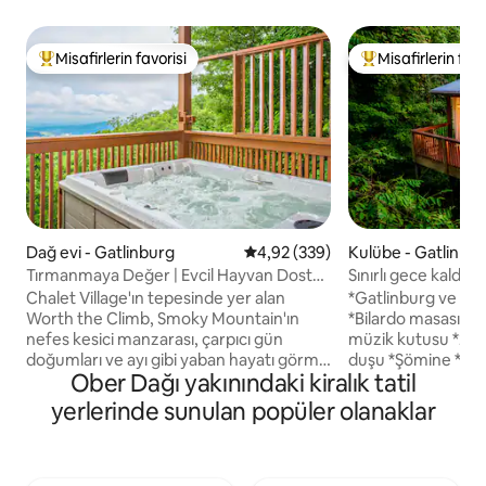
Misafirlerin favorisi
Misafirlerin favo
Misafirlerin favorilerinden en beğenilenler arasında
Misafirlerin favor
Dağ evi - Gatlinburg
5 üzerinden ortalama 4,92 puan
4,92 (339)
Kulübe - Gatlinbu
Tırmanmaya Değer | Evcil Hayvan Dostu,
Sınırlı gece kaldı,
Jakuzi + Manzara
bilardo masası, öze
Chalet Village'ın tepesinde yer alan
*Gatlinburg ve Pig
Worth the Climb, Smoky Mountain'ın
*Bilardo masası. *Jakuzi *Bluetooth
nefes kesici manzarası, çarpıcı gün
müzik kutusu *2 ki
doğumları ve ayı gibi yaban hayatı görme
duşu *Şömine *King boy yatak. *Geniş
Ober Dağı yakınındaki kiralık tatil
şansıyla adının hakkını veriyor. Ober
çift kişilik yataklı
Gatlinburg yakınlarındaki bu tek yatak
*Hızlı kablosuz int
yerlerinde sunulan popüler olanaklar
odalı, evcil hayvan dostu kulübe, şehir
küvet *Keurig ve Drip *K cups ve
merkezine sadece 3,7 mil ve Pigeon
*Gizlilik ve konum *Bornoz
Forge'a 8 mil uzaklıkta özel bir jakuzi ve
takımları *Kömürlü
huzurlu bir inzivaya sahiptir. Misafirler
*Alevsiz mumlar *Romantizm paketi