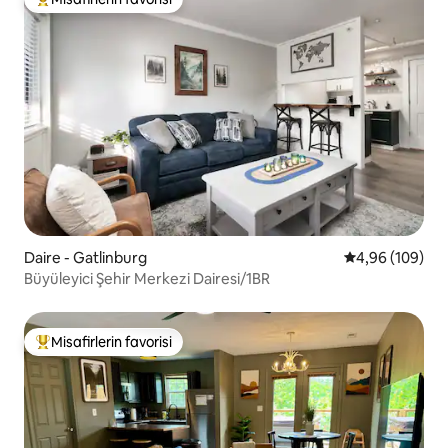
Misafirlerin favorilerinden en beğenilenler arasında
Daire - Gatlinburg
5 üzerinden or
4,96 (109)
Büyüleyici Şehir Merkezi Dairesi/1BR
Misafirlerin favorisi
Misafirlerin favorilerinden en beğenilenler arasında