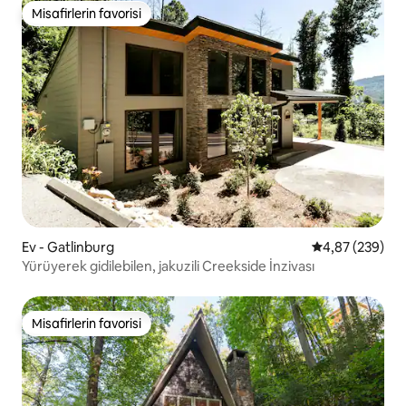
Misafirlerin favorisi
Misafirlerin favorisi
Ev - Gatlinburg
5 üzerinden or
4,87 (239)
Yürüyerek gidilebilen, jakuzili Creekside İnzivası
Misafirlerin favorisi
Misafirlerin favorisi