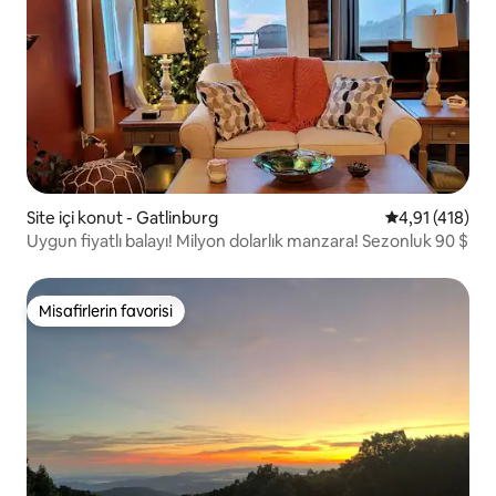
Site içi konut - Gatlinburg
5 üzerinden o
4,91 (418)
Uygun fiyatlı balayı! Milyon dolarlık manzara! Sezonluk 90 $
Misafirlerin favorisi
Misafirlerin favorisi