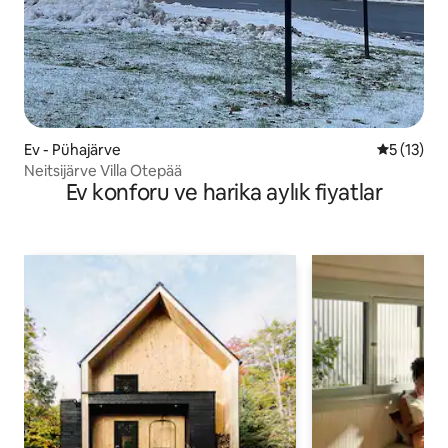
Ev - Pühajärve
5 üzerind
5 (13)
Neitsijärve Villa Otepää
Ev konforu ve harika aylık fiyatlar