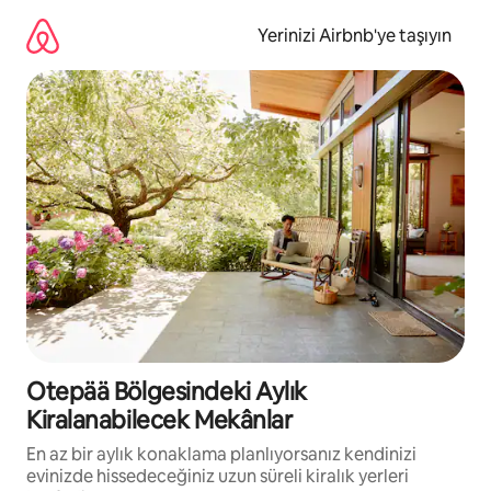
İçeriğe
atla
Yerinizi Airbnb'ye taşıyın
Otepää Bölgesindeki Aylık
Kiralanabilecek Mekânlar
En az bir aylık konaklama planlıyorsanız kendinizi
evinizde hissedeceğiniz uzun süreli kiralık yerleri