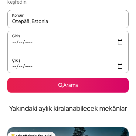
keşfedin.
Konum
Sonuçlar kullanılabilir olduğunda yukarı ve aşağı oklarıyla gezi
Giriş
Çıkış
Arama
Yakındaki aylık kiralanabilecek mekânlar