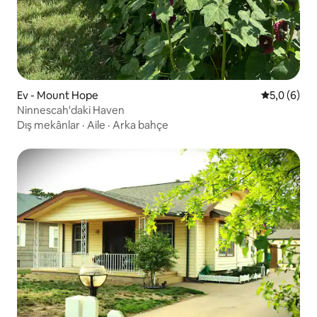
Ev - Mount Hope
5 üzerinde
5,0 (6)
Ninnescah'daki Haven
Dış mekânlar
·
Aile
·
Arka bahçe