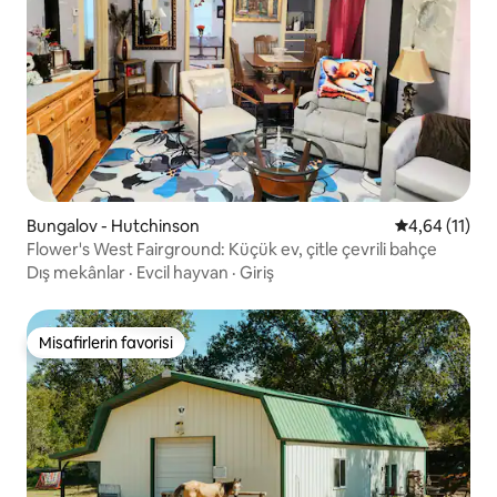
Bungalov - Hutchinson
5 üzerinden 
4,64 (11)
Flower's West Fairground: Küçük ev, çitle çevrili bahçe
Dış mekânlar
·
Evcil hayvan
·
Giriş
Misafirlerin favorisi
Misafirlerin favorisi