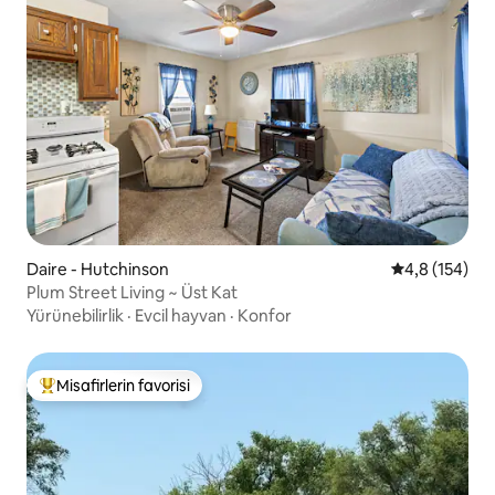
Daire - Hutchinson
5 üzerinden o
4,8 (154)
Plum Street Living ~ Üst Kat
Yürünebilirlik
·
Evcil hayvan
·
Konfor
Misafirlerin favorisi
Misafirlerin favorilerinden en beğenilenler arasında