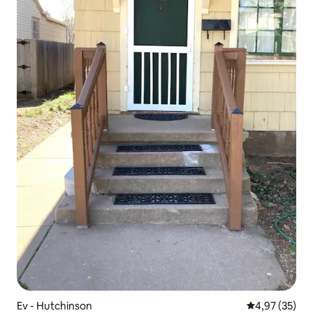
Ev - Hutchinson
5 üzerinden o
4,97 (35)