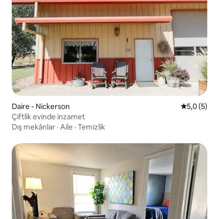
Daire - Nickerson
5 üzerinde
5,0 (5)
Çiftlik evinde inzamet
Dış mekânlar
·
Aile
·
Temizlik