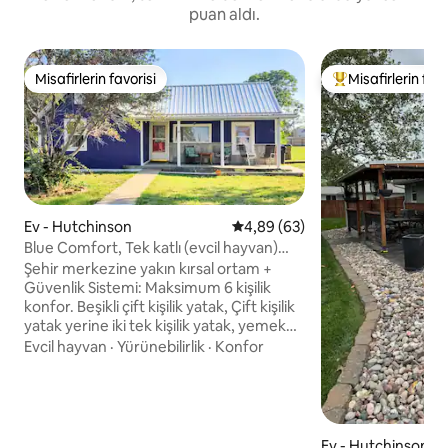
puan aldı.
Misafirlerin favorisi
Misafirlerin favo
Misafirlerin favorisi
Misafirlerin favor
Ev - Hutchinson
5 üzerinden ortalama 4,89 pua
4,89 (63)
Blue Comfort, Tek katlı (evcil hayvan)
çiftlik evi
Şehir merkezine yakın kırsal ortam +
Güvenlik Sistemi: Maksimum 6 kişilik
konfor. Beşikli çift kişilik yatak, Çift kişilik
yatak yerine iki tek kişilik yatak, yemek
masası ve tabureli 'hızlı yemek' tezgâhı.
Evcil hayvan
·
Yürünebilirlik
·
Konfor
Wifi'nin keyfini çıkarın, film izleyin (kendi
giriş bilgilerinizle) veya DVD'leri ve mobil
TV'yi kullanın. Oturma odasında çeşitli
oturma yerleri vardır: iki kişilik kanepe,
kanepe ve uzanma koltuğu. Banyoda
Ev - Hutchinson