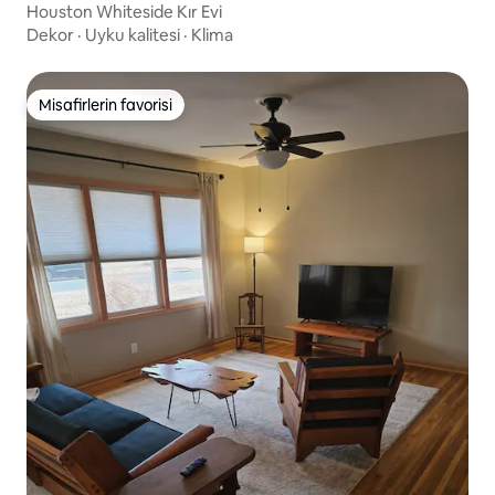
Houston Whiteside Kır Evi
Dekor
·
Uyku kalitesi
·
Klima
Misafirlerin favorisi
Misafirlerin favorisi