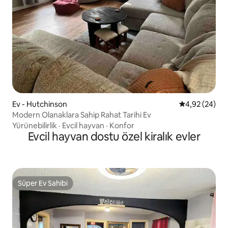
Ev - Hutchinson
5 üzerinden o
4,92 (24)
Modern Olanaklara Sahip Rahat Tarihi Ev
Yürünebilirlik
·
Evcil hayvan
·
Konfor
Evcil hayvan dostu özel kiralık evler
Süper Ev Sahibi
Süper Ev Sahibi