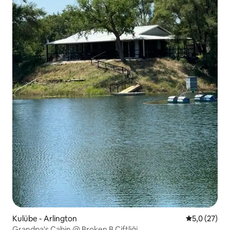
Kulübe - Arlington
5 üzerinden
5,0 (27)
Grandpa's Cabin @ Broken B Çiftliği