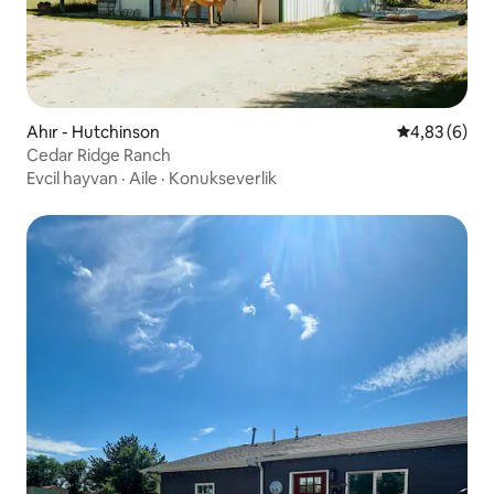
Ahır - Hutchinson
5 üzerinden 
4,83 (6)
Cedar Ridge Ranch
Evcil hayvan
·
Aile
·
Konukseverlik