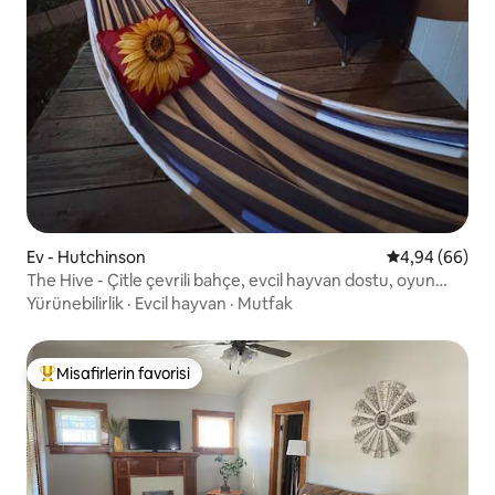
Ev - Hutchinson
5 üzerinden o
4,94 (66)
The Hive - Çitle çevrili bahçe, evcil hayvan dostu, oyun
kulübesi
Yürünebilirlik
·
Evcil hayvan
·
Mutfak
Misafirlerin favorisi
Misafirlerin favorilerinden en beğenilenler arasında