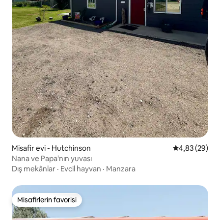
Misafir evi - Hutchinson
5 üzerinden o
4,83 (29)
Nana ve Papa'nın yuvası
Dış mekânlar
·
Evcil hayvan
·
Manzara
Misafirlerin favorisi
Misafirlerin favorisi