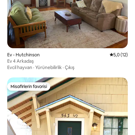
Ev - Hutchinson
5 üzerinden
5,0 (12)
Ev 4 Arkadaş
Evcil hayvan
·
Yürünebilirlik
·
Çıkış
Misafirlerin favorisi
Misafirlerin favorisi