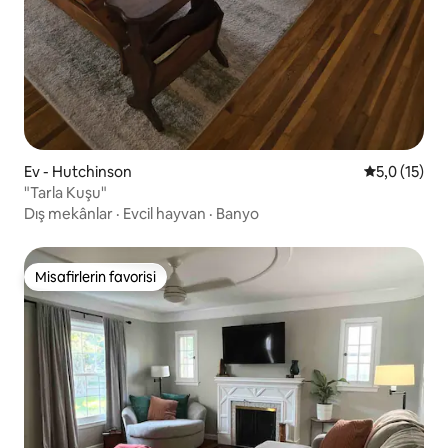
Ev - Hutchinson
5 üzerinden
5,0 (15)
"Tarla Kuşu"
Dış mekânlar
·
Evcil hayvan
·
Banyo
Misafirlerin favorisi
Misafirlerin favorisi