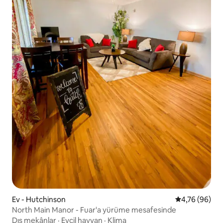
Ev - Hutchinson
5 üzerinden o
4,76 (96)
North Main Manor - Fuar'a yürüme mesafesinde
Dış mekânlar
·
Evcil hayvan
·
Klima