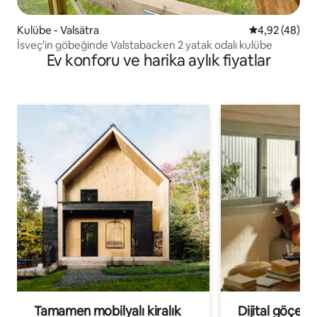
Kulübe - Valsätra
5 üzerinden o
4,92 (48)
İsveç'in göbeğinde Valstabacken 2 yatak odalı kulübe
Ev konforu ve harika aylık fiyatlar
Tamamen mobilyalı kiralık
Dijital göçebe