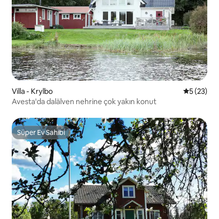
Villa - Krylbo
5 üzerinde
5 (23)
Avesta'da dalälven nehrine çok yakın konut
Süper Ev Sahibi
Süper Ev Sahibi