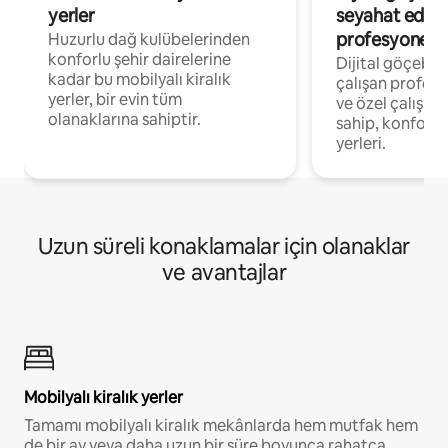
yerler
seyahat eden
profesyonelle
Huzurlu dağ kulübelerinden
konforlu şehir dairelerine
Dijital göçebel
kadar bu mobilyalı kiralık
çalışan profesyo
yerler, bir evin tüm
ve özel çalışma
olanaklarına sahiptir.
sahip, konforl
yerleri.
Uzun süreli konaklamalar için olanaklar
ve avantajlar
Mobilyalı kiralık yerler
Tamamı mobilyalı kiralık mekânlarda hem mutfak hem
de bir ay veya daha uzun bir süre boyunca rahatça