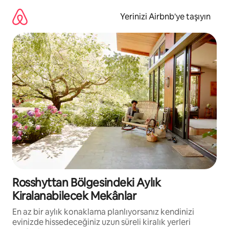
İçeriğe
atla
Yerinizi Airbnb'ye taşıyın
Rosshyttan Bölgesindeki Aylık
Kiralanabilecek Mekânlar
En az bir aylık konaklama planlıyorsanız kendinizi
evinizde hissedeceğiniz uzun süreli kiralık yerleri