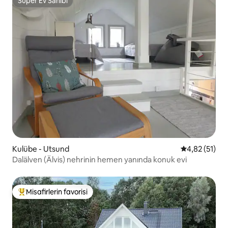
Süper Ev Sahibi
Süper Ev Sahibi
Kulübe - Utsund
5 üzerinden 
4,82 (51)
Dalälven (Älvis) nehrinin hemen yanında konuk evi
Misafirlerin favorisi
Misafirlerin favorilerinden en beğenilenler arasında