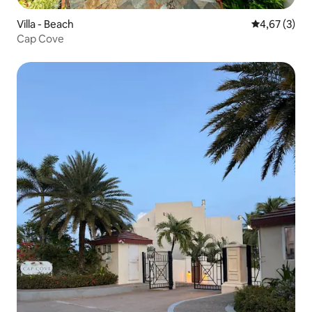
Villa - Beach
5 üzerinden 
4,67 (3)
Cap Cove