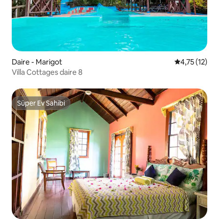
Daire - Marigot
5 üzerinden 
4,75 (12)
Villa Cottages daire 8
Süper Ev Sahibi
Süper Ev Sahibi