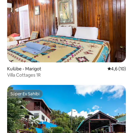
Kulübe - Marigot
5 üzerinden
4,6 (10)
Villa Cottages 1R
Süper Ev Sahibi
Süper Ev Sahibi