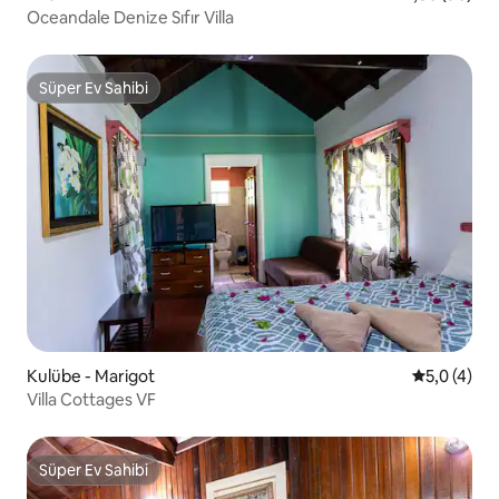
Oceandale Denize Sıfır Villa
Süper Ev Sahibi
Süper Ev Sahibi
Kulübe - Marigot
5 üzerinde
5,0 (4)
Villa Cottages VF
Süper Ev Sahibi
Süper Ev Sahibi