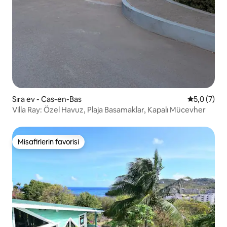
Sıra ev - Cas-en-Bas
5 üzerinde
5,0 (7)
Villa Ray: Özel Havuz, Plaja Basamaklar, Kapalı Mücevher
Misafirlerin favorisi
Misafirlerin favorisi