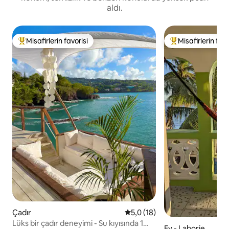
aldı.
Misafirlerin favorisi
Misafirlerin favo
Misafirlerin favorilerinden en beğenilenler arasında
Misafirlerin favor
Çadır
5 üzerinden ortalama 5,0 pua
5,0 (18)
Lüks bir çadır deneyimi - Su kıyısında 1
Ev - Laborie