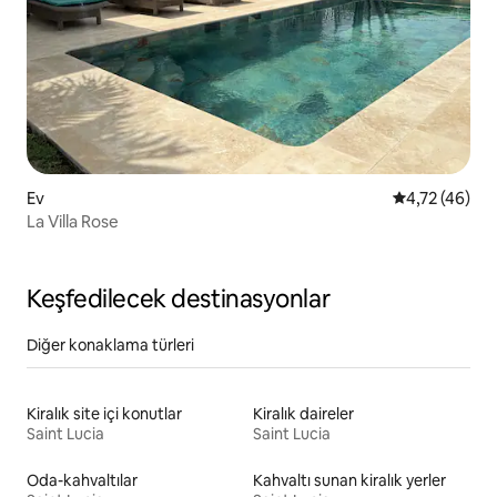
Ev
5 üzerinden 
4,72 (46)
La Villa Rose
Keşfedilecek destinasyonlar
Diğer konaklama türleri
Kiralık site içi konutlar
Kiralık daireler
Saint Lucia
Saint Lucia
Oda-kahvaltılar
Kahvaltı sunan kiralık yerler