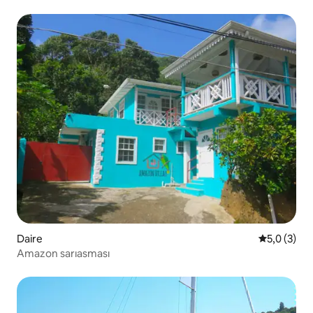
Daire
5 üzerinde
5,0 (3)
Amazon sarıasması