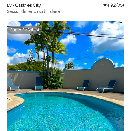
Ev - Castries City
5 üzerinden o
4,92 (75)
Sessiz, dinlendirici bir daire.
Süper Ev Sahibi
Süper Ev Sahibi