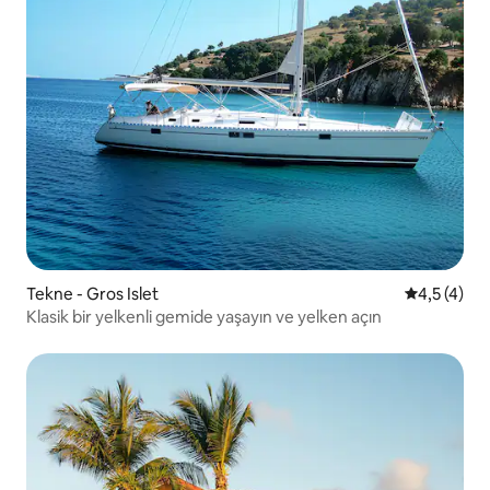
Tekne - Gros Islet
5 üzerinde
4,5 (4)
Klasik bir yelkenli gemide yaşayın ve yelken açın