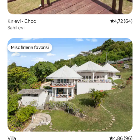
Kır evi - Choc
5 üzerinden o
4,72 (64)
Sahil evi!
Misafirlerin favorisi
Misafirlerin favorisi
Villa
5 üzerinden o
4,86 (96)