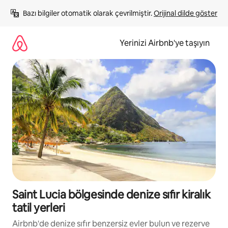
İçeriğe
Bazı bilgiler otomatik olarak çevrilmiştir. 
Orijinal dilde göster
atla
Yerinizi Airbnb'ye taşıyın
Saint Lucia bölgesinde denize sıfır kiralık
tatil yerleri
Airbnb'de denize sıfır benzersiz evler bulun ve rezerve