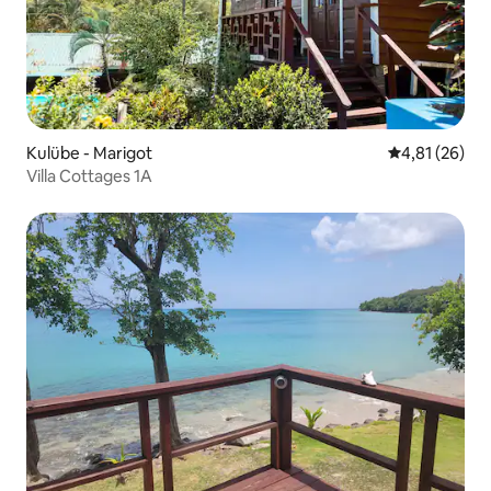
Kulübe - Marigot
5 üzerinden o
4,81 (26)
Villa Cottages 1A