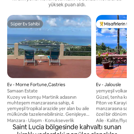
yüksek puan aldı.
Süper Ev Sahibi
Misafirlerin favo
Süper Ev Sahibi
Misafirlerin favor
Ev - Morne Fortune,Castries
Ev - Jalousle
Samaan Estate
yemyeşil volkanik sı
Kuzey ve komşu Martinik adasının
Güzel, tenha kırsal 
muhteşem manzarasına sahip, 4
Piton ve Karayip 
yemyeşil tropikal arazide yer alan bu aile
manzarasına sahip,
mülkünde tazelenebilirsiniz. Genişleyen
özel bir dönümünd
verandada en muhteşem gün
yemyeşil bir yanar
Manzara
·
Ulaşım
·
Konukseverlik
Aile
·
Kalite/fiyat
·
batımlarının keyfini çıkarın. Huzuruna
Saint Lucia bölgesinde kahvaltı sunan
almaktadır. Mekân, 
rağmen, mülk Castries şehrine ve bazı
kenarlı 37' tuzlu 