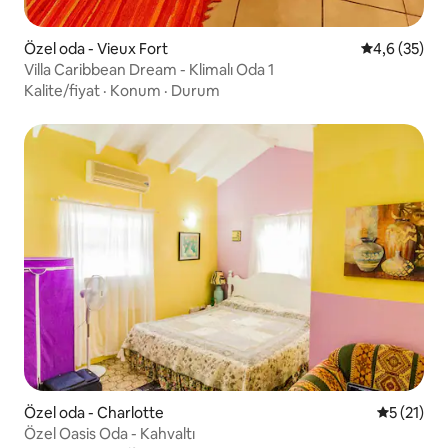
Özel oda - Vieux Fort
5 üzerinden 
4,6 (35)
Villa Caribbean Dream - Klimalı Oda 1
Kalite/fiyat
·
Konum
·
Durum
Özel oda - Charlotte
5 üzerind
5 (21)
Özel Oasis Oda - Kahvaltı