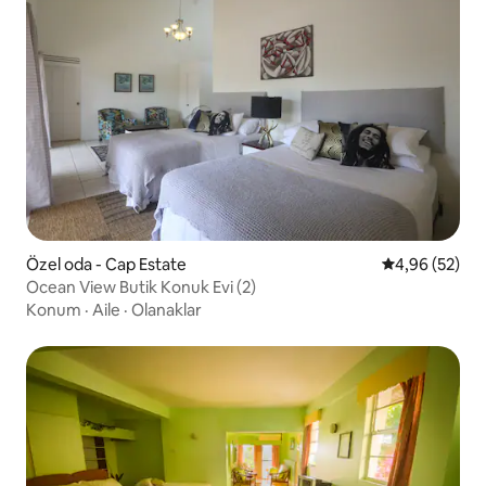
Özel oda - Cap Estate
5 üzerinden o
4,96 (52)
Ocean View Butik Konuk Evi (2)
Konum
·
Aile
·
Olanaklar