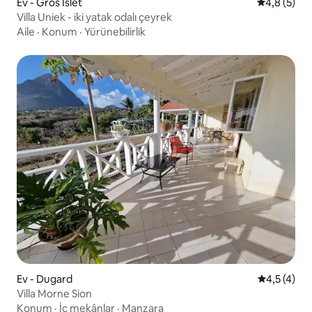
Ev - Gros Islet
5 üzerinde
4,8 (5)
Villa Uniek - iki yatak odalı çeyrek
Aile
·
Konum
·
Yürünebilirlik
Ev - Dugard
5 üzerinde
4,5 (4)
Villa Morne Sion
Konum
·
İç mekânlar
·
Manzara