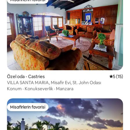
Misafirlerin favorisi
Özel oda - Castries
5 üzerind
5 (15)
VILLA SANTA MARIA, Misafir Evi, St. John Odası
Konum
·
Konukseverlik
·
Manzara
Misafirlerin favorisi
Misafirlerin favorisi