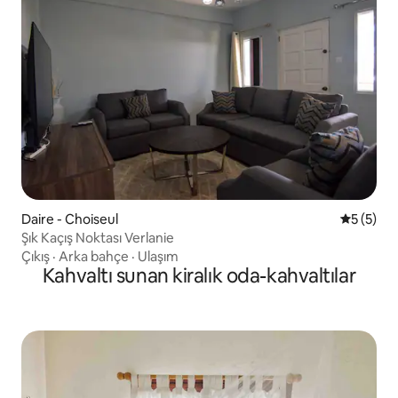
Daire - Choiseul
5 üzerin
5 (5)
Şık Kaçış Noktası Verlanie
Çıkış
·
Arka bahçe
·
Ulaşım
Kahvaltı sunan kiralık oda-kahvaltılar