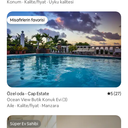
Konum
·
Kalite/fiyat
·
Uyku kalitesi
Misafirlerin favorisi
Misafirlerin favorisi
Özel oda - Cap Estate
5 üzerinde
5 (27)
Ocean View Butik Konuk Evi (3)
Aile
·
Kalite/fiyat
·
Manzara
Süper Ev Sahibi
Süper Ev Sahibi