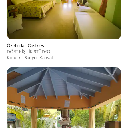
Özel oda - Castries
DÖRT KİŞİLİK STÜDYO
Konum
·
Banyo
·
Kahvaltı