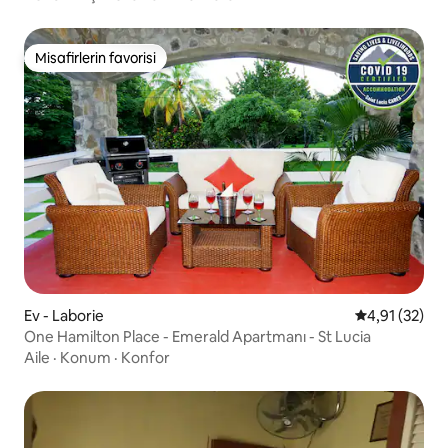
Misafirlerin favorisi
Misafirlerin favorisi
Ev - Laborie
5 üzerinden 
4,91 (32)
One Hamilton Place - Emerald Apartmanı - St Lucia
Aile
·
Konum
·
Konfor