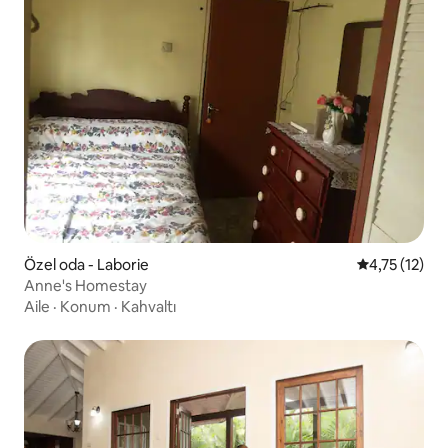
Özel oda - Laborie
5 üzerinden 
4,75 (12)
Anne's Homestay
Aile
·
Konum
·
Kahvaltı