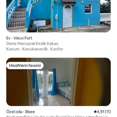
Ev - Vieux Fort
Deniz Manzaralı Kiralık Kakao
Konum
·
Konukseverlik
·
Konfor
Misafirlerin favorisi
Misafirlerin favorisi
Özel oda - Bisee
5 üzerinden 
4,91 (11)