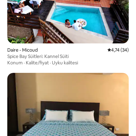
Daire - Micoud
5 üzerinden o
4,74 (34)
Spice Bay Süitleri: Kannel Süiti
Konum
·
Kalite/fiyat
·
Uyku kalitesi