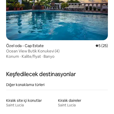
Özel oda - Cap Estate
5 üzerinde
5 (25)
Ocean View Butik Konukevi (4)
Konum
·
Kalite/fiyat
·
Banyo
Keşfedilecek destinasyonlar
Diğer konaklama türleri
Kiralık site içi konutlar
Kiralık daireler
Saint Lucia
Saint Lucia