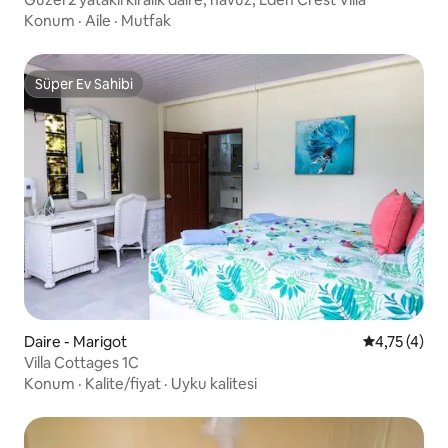
Konum
·
Aile
·
Mutfak
Süper Ev Sahibi
Süper Ev Sahibi
Daire - Marigot
5 üzerinden
4,75 (4)
Villa Cottages 1C
Konum
·
Kalite/fiyat
·
Uyku kalitesi