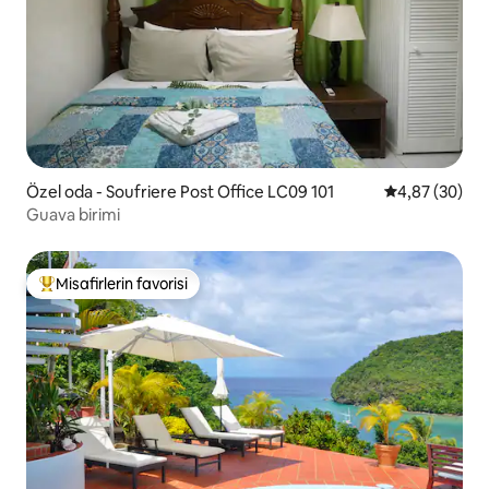
Özel oda - Soufriere Post Office LC09 101
5 üzerinden o
4,87 (30)
Guava birimi
Misafirlerin favorisi
Misafirlerin favorilerinden en beğenilenler arasında