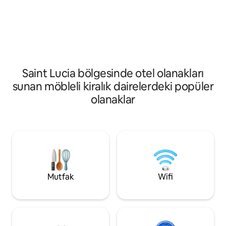
açılan özel bir verandan keyif alın. Sakin
konumu olan bir st
bir mekâna ve adanın en canlı semtine
daha fazla araman
yakın olmaya değer veren misafirler için
Tarihlerinizi kayd
ideal bir konumdadır; Körfez'e sadece
hatırlayacağınız bir
birkaç dakika mesafedesiniz ancak
güvence altına alın
gürültüden çok uzaktasınız.
Saint Lucia bölgesinde otel olanakları
sunan möbleli kiralık dairelerdeki popüler
olanaklar
Mutfak
Wifi