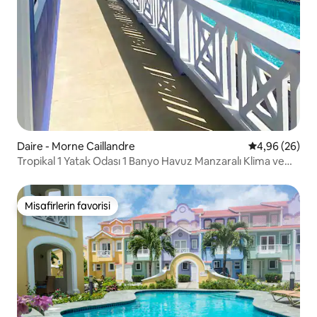
Daire - Morne Caillandre
5 üzerinden o
4,96 (26)
Tropikal 1 Yatak Odası 1 Banyo Havuz Manzaralı Klima ve
Çatı Terası
Misafirlerin favorisi
Misafirlerin favorisi