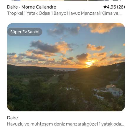
Daire - Morne Caillandre
5 üzerinden o
4,96 (26)
Tropikal 1 Yatak Odası 1 Banyo Havuz Manzaralı Klima ve
Çatı Terası
Süper Ev Sahibi
Süper Ev Sahibi
Daire
Havuzlu ve muhteşem deniz manzaralı güzel 1 yatak odalı
daire