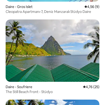
Daire - Gros Islet
5 üzerinden 
4,56 (9)
Cleopatra Apartmanı-7, Deniz Manzaralı Stüdyo Daire
Daire - Soufriere
5 üzerinden o
4,76 (25)
The Still Beach Front - Stüdyo