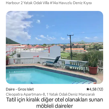
Harbour 2 Yatak Odalı Villa #14a Havuzlu Deniz Kıyısı
Daire - Gros Islet
5 üzerinden 
4,58 (12)
Cleopatra Apartmanı-8, 1 Yatak Odalı Deniz Manzaralı
Tatil için kiralık diğer otel olanakları sunan
möbleli daireler