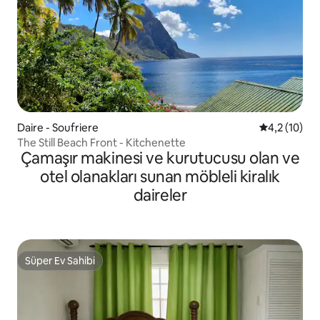
Daire - Soufriere
5 üzerinden
4,2 (10)
The Still Beach Front - Kitchenette
Çamaşır makinesi ve kurutucusu olan ve
otel olanakları sunan möbleli kiralık
daireler
Süper Ev Sahibi
Süper Ev Sahibi