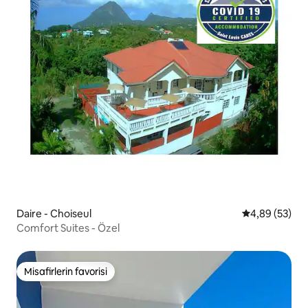
Daire - Choiseul
5 üzerinden o
4,89 (53)
Comfort Suites - Özel
Misafirlerin favorisi
Misafirlerin favorisi