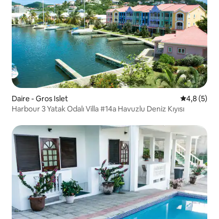
Daire - Gros Islet
5 üzerinde
4,8 (5)
Harbour 3 Yatak Odalı Villa #14a Havuzlu Deniz Kıyısı