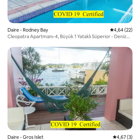
Daire - Rodney Bay
5 üzerinden o
4,64 (22)
Cleopatra Apartmanı-4, Büyük 1 Yataklı Süperior - Deniz
Manzaralı
Daire - Gros Islet
5 üzerinden 
4,67 (3)