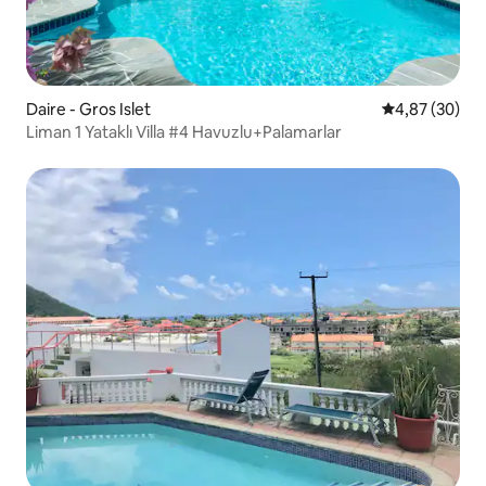
Daire - Gros Islet
5 üzerinden o
4,87 (30)
Liman 1 Yataklı Villa #4 Havuzlu+Palamarlar