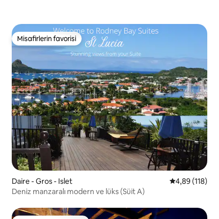
Misafirlerin favorisi
Misafirlerin favorisi
Daire - Gros - Islet
5 üzerinden o
4,89 (118)
Deniz manzaralı modern ve lüks (Süit A)