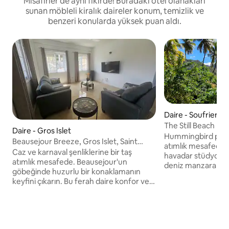
Misafirler de aynı fikirde! Buradaki otel olanakları
sunan möbleli kiralık daireler konum, temizlik ve
benzeri konularda yüksek puan aldı.
Daire - Soufriere
The Still Beach Fr
Daire - Gros Islet
Hummingbird plajın
Beausejour Breeze, Gros Islet, Saint
atımlık mesafede o
Lucia
Caz ve karnaval şenliklerine bir taş
havadar stüdyoda 
atımlık mesafede. Beausejour'un
deniz manzaraları,
göbeğinde huzurlu bir konaklamanın
özel bir balkona v
keyfini çıkarın. Bu ferah daire konfor ve
panoramik manzara
rahatlık sunar, çiftler, küçük aileler veya iş
üzere harika mülk 
için seyahat edenler için mükemmeldir.
olacaksınız. Heps
Tamamen klimalı yatak odalarının, açık ve
mesafesinde. Bir ç
havadar bir düzenin ve bakımlı bahçelere
Soufriere'de harik