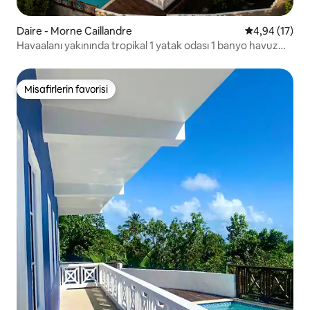
Daire - Morne Caillandre
5 üzerinden o
4,94 (17)
Havaalanı yakınında tropikal 1 yatak odası 1 banyo havuz
havuz manzaralı klima
Misafirlerin favorisi
Misafirlerin favorisi