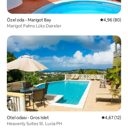
Özel oda - Marigot Bay
5 üzerinden o
4,96 (80)
Marigot Palms Lüks Daireler
Otel odası - Gros Islet
5 üzerinden 
4,67 (12)
Heavenly Suites St. Lucia PH