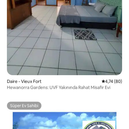
Daire - Vieux Fort
5 üzerinden o
4,74 (80)
Hewanorra Gardens: UVF Yakınında Rahat Misafir Evi
Süper Ev Sahibi
Süper Ev Sahibi