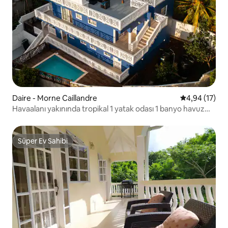
Daire - Morne Caillandre
5 üzerinden o
4,94 (17)
Havaalanı yakınında tropikal 1 yatak odası 1 banyo havuz
havuz manzaralı klima
Süper Ev Sahibi
Süper Ev Sahibi