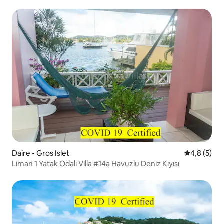
Daire - Gros Islet
5 üzerinde
4,8 (5)
Liman 1 Yatak Odalı Villa #14a Havuzlu Deniz Kıyısı