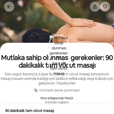
İçeriğe
atla
Mutlaka sahip olunması gerekenler: 90
dakikalık tam vücut masajı
Size uygun basınçta, kişiye özel bir tam vücut masajı sunuyorum.
Masaj masam evimde kaldığı için sadece refleksoloji veya Kobido için
geliyorum. Teşekkürler
Otomatik olarak çevrilmiştir
Nice bölgesinde Masör
Evinizde sağlanır
90 dakikalık tam vücut masajı