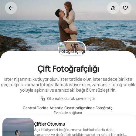
İçeriğe
atla
Çift Fotoğrafçılığı
İster nişanınızı kutluyor olun, ister tatilde olun, ister sadece birlikte
geçirdiğiniz zamanı fotoğraflamak istiyor olun, zamansız fotoğrafçılık
yoluyla aşkınızı ve aranızdaki bağı ölümsüzleştirin.
Otomatik olarak çevrilmiştir
Central Florida Atlantic Coast bölgesinde Fotoğrafçı
Evinizde sağlanır
Çiftler Oturumu
Aşk hikâyenizi bağ kurma ve kahkahalarla dolu,
zamansız ve doğal bir şekilde yansıtan rahat bir mini