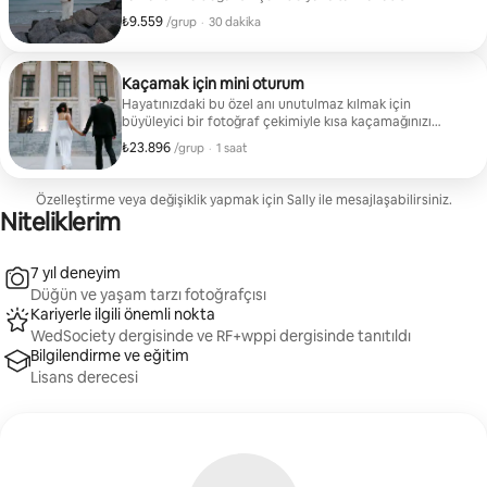
fotoğraf çekimi. - Hem renkli hem de siyah-beyaz
₺9.559
Grup başına ₺9.559
,
/grup
·
30 dakika
kopyalar halinde 50 düzenlenmiş görüntü.
Kaçamak için mini oturum
Hayatınızdaki bu özel anı unutulmaz kılmak için
büyüleyici bir fotoğraf çekimiyle kısa kaçamağınızı
ölümsüzleştirin. - Hem renkli hem de siyah-beyaz
₺23.896
Grup başına ₺23.896
,
/grup
·
1 saat
kopyalar halinde 80 düzenlenmiş görüntü.
Özelleştirme veya değişiklik yapmak için Sally ile mesajlaşabilirsiniz.
Niteliklerim
7 yıl deneyim
Düğün ve yaşam tarzı fotoğrafçısı
Kariyerle ilgili önemli nokta
WedSociety dergisinde ve RF+wppi dergisinde tanıtıldı
Bilgilendirme ve eğitim
Lisans derecesi