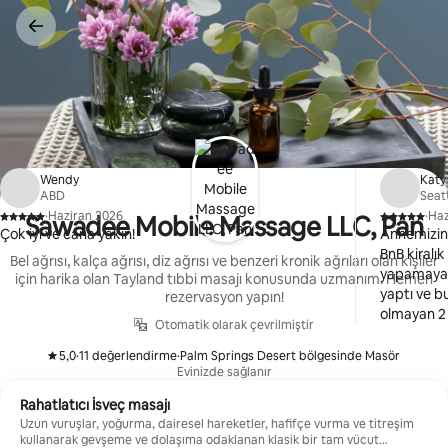
İçeriğe
atla
Wendy
Katy
ABD
Seat
·
Haziran 2026
·
Haz
Sawadee Mobile Massage LLC, Pan
,
,
Çok iyi ve cana yakın!
Annemizin 
BnB kiralı
Bel ağrısı, kalça ağrısı, diz ağrısı ve benzeri kronik ağrıları olan kişiler
yapamayaca
için harika olan Tayland tıbbi masajı konusunda uzmanım. Hemen
yaptı ve b
rezervasyon yapın!
olmayan 2 
Otomatik olarak çevrilmiştir
dakikalık 
Tam vücut,
5,0
·
11 değerlendirme
·
Palm Springs Desert bölgesinde Masör
,
,
Evinizde sağlanır
Hayatımın e
konuşkan 
Rahatlatıcı İsveç masajı
dikkat edi
Uzun vuruşlar, yoğurma, dairesel hareketler, hafifçe vurma ve titreşim
seanslar ar
kullanarak gevşeme ve dolaşıma odaklanan klasik bir tam vücut