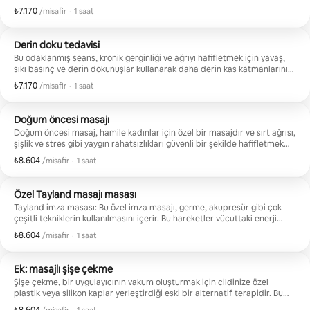
sessiz ve 
terapisinin keyfini çıkarın. Bu teknikler kasları ısıtmaya, gerginliği
₺7.170
Misafir başına ₺7.170
,
/misafir
·
1 saat
azaltmaya, esnekliği artırmaya ve sinir sistemini sakinleştirmeye
kadar güze
yardımcı olur. ** “Sırt bölgesi için sıcak taş terapisi tüm masaj
dakika iste
hizmetleriyle birlikte ücretsizdir.”**
Derin doku tedavisi
dakika yap
Bu odaklanmış seans, kronik gerginliği ve ağrıyı hafifletmek için yavaş,
arkadaşlar
sıkı basınç ve derin dokunuşlar kullanarak daha derin kas katmanlarını
harika.
ve bağ dokularını hedefler. “Sırt bölgesi için sıcak taş terapisi tüm
₺7.170
Misafir başına ₺7.170
,
/misafir
·
1 saat
masaj hizmetleriyle birlikte ücretsizdir.”
Doğum öncesi masajı
Doğum öncesi masaj, hamile kadınlar için özel bir masajdır ve sırt ağrısı,
şişlik ve stres gibi yaygın rahatsızlıkları güvenli bir şekilde hafifletmek
için değiştirilmiş teknikler kullanır. “Sırt bölgesi için sıcak taş terapisi
₺8.604
Misafir başına ₺8.604
,
/misafir
·
1 saat
tüm masaj hizmetlerine ücretsiz olarak dahildir.”
Özel Tayland masajı masası
Tayland imza masası: Bu özel imza masajı, germe, akupresür gibi çok
çeşitli tekniklerin kullanılmasını içerir. Bu hareketler vücuttaki enerji
akışını ve yağları iyileştirir. Kas gerginliğini, kronik sırt/eklem ağrısını, baş
₺8.604
Misafir başına ₺8.604
,
/misafir
·
1 saat
ağrısını ve stresi etkili bir şekilde azaltırken hareket açıklığını artırır.
Tayland masajı (Nuad Thai) ve İsveç masajı gibi geleneksel masajlardan
esinlenen bu kapsamlı sağlıklı yaşam terapisi, genel sağlık için en uygun
Ek: masajlı şişe çekme
olanıdır.
Şişe çekme, bir uygulayıcının vakum oluşturmak için cildinize özel
plastik veya silikon kaplar yerleştirdiği eski bir alternatif terapidir. Bu
emiş, cildi ve altındaki dokuları yukarı doğru çeker ve bunun kan akışını
Misafir başına ₺8.604
,