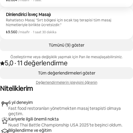
₺8.604
/misafir
·
1 saat
artırdığına, kas gerginliğini azalttığına ve iyileşmeyi hızlandırdığına
inanılır.
Dinlendirici İsveç Masajı
Rahatlatıcı Masaj “Sırt bölgesi için sıcak taş terapisi tüm masaj
hizmetleriyle birlikte ücretsizdir.”
₺9.560
Misafir başına ₺9.560
,
/misafir
·
1 saat 30 dakika
Tümünü (9) göster
Özelleştirme veya değişiklik yapmak için Pan ile mesajlaşabilirsiniz.
5,0
·
11 değerlendirme
11 değerlendirmede 5 üzerinden 5,0 yıldız aldı
,
0/0 öge gösteriliyor
Tüm değerlendirmeleri göster
Değerlendirmelerin işleyişini öğrenin
Niteliklerim
6 yıl deneyim
Fast food restoranları yönetmekten masaj terapisti olmaya
geçtim.
Kariyerle ilgili önemli nokta
Nuad Thai Battle Championship USA 2025'te beşinci oldum.
Bilgilendirme ve eğitim