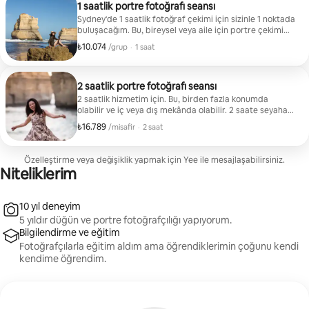
1 saatlik portre fotoğrafı seansı
Sydney'de 1 saatlik fotoğraf çekimi için sizinle 1 noktada
buluşacağım. Bu, bireysel veya aile için portre çekimi
olabilir veya Circular Quay gibi bir mekânda yapılabilir.
₺10.074
Grup başına ₺10.074
,
/grup
·
1 saat
İsterseniz konumu tavsiye etmekten memnuniyet
duyarım. Şurada çalışıyor: Güzel bir otelde bireysel,
arkadaşlar veya aile için portre fotoğrafı çekimi Opera
Binası gibi bir konumda tatil fotoğrafı çekimi
2 saatlik portre fotoğrafı seansı
2 saatlik hizmetim için. Bu, birden fazla konumda
olabilir ve iç veya dış mekânda olabilir. 2 saate seyahat
süresi de dâhildir. Tüm fotoğraflar düzenlenmeden
₺16.789
Misafir başına ₺16.789
,
/misafir
·
2 saat
iade edilecektir.
Özelleştirme veya değişiklik yapmak için Yee ile mesajlaşabilirsiniz.
Niteliklerim
10 yıl deneyim
5 yıldır düğün ve portre fotoğrafçılığı yapıyorum.
Bilgilendirme ve eğitim
Fotoğrafçılarla eğitim aldım ama öğrendiklerimin çoğunu kendi
kendime öğrendim.