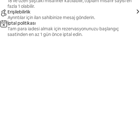
18 ve üzeri yaştaki misafirler katılabilir, toplam misafir sayısı en
fazla 1 olabilir.
Erişilebilirlik
Ayrıntılar için ilan sahibinize mesaj gönderin.
İptal politikası
Tam para iadesi almak için rezervasyonunuzu başlangıç
saatinden en az 1 gün önce iptal edin.