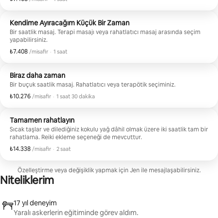
Kendime Ayıracağım Küçük Bir Zaman
Bir saatlik masaj. Terapi masajı veya rahatlatıcı masaj arasında seçim
yapabilirsiniz.
₺7.408
Misafir başına ₺7.408
,
/misafir
·
1 saat
Biraz daha zaman
Bir buçuk saatlik masaj. Rahatlatıcı veya terapötik seçiminiz.
₺10.276
Misafir başına ₺10.276
,
/misafir
·
1 saat 30 dakika
Tamamen rahatlayın
Sıcak taşlar ve dilediğiniz kokulu yağ dâhil olmak üzere iki saatlik tam bir
rahatlama. Reiki ekleme seçeneği de mevcuttur.
₺14.338
Misafir başına ₺14.338
,
/misafir
·
2 saat
Özelleştirme veya değişiklik yapmak için Jen ile mesajlaşabilirsiniz.
Niteliklerim
17 yıl deneyim
Yaralı askerlerin eğitiminde görev aldım.