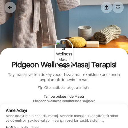
İçeriğe
atla
Pidgeon Wellness Masaj Terapisi
Tay masajı ve ileri düzey vücut hizalama teknikleri konusunda
uygulamalı deneyimim var.
Otomatik olarak çevrilmiştir
Tampa bölgesinde Masör
Pidgeon Wellness konumunda sağlanır
Anne Adayı
Anne adayı için bir saatlik masaj. Annenin masaj alırken yüzüstü rahat
ve güvenli bir şekilde yatabilmesi için özel bir yastık sistemi
kullanılmaktadır.
₺7.408
Misafir başına ₺7.408
,
/misafir
·
1 saat