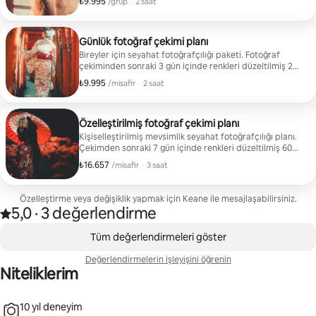
₺9.995
Grup başına ₺9.995
,
/grup
·
2 saat
çekiminden sonraki 7 gün içinde, 9'u rötuşlanmış olmak
üzere renkleri düzeltilmiş 60 fotoğraf teslim edilecektir.
Günlük fotoğraf çekimi planı
Bireyler için seyahat fotoğrafçılığı paketi. Fotoğraf
çekiminden sonraki 3 gün içinde renkleri düzeltilmiş 20
fotoğraf teslim edin, Bunlardan altısı rötuşlanacak.
₺9.995
Misafir başına ₺9.995
,
/misafir
·
2 saat
Denemekten çekinmeyin.
Özelleştirilmiş fotoğraf çekimi planı
Kişiselleştirilmiş mevsimlik seyahat fotoğrafçılığı planı.
Çekimden sonraki 7 gün içinde renkleri düzeltilmiş 60
fotoğraf teslim edilir Bu fotoğraflardan dokuzu
₺16.657
Misafir başına ₺16.657
,
/misafir
·
3 saat
rötuşlanacak. Kiraz çiçekleri, açelyalar ve Japon kurt
ayağı da dâhil olmak üzere çeşitli mevsimsel fotoğraf
çekimleri için mekanımızı sunuyoruz. Ayrıca gece geç
Özelleştirme veya değişiklik yapmak için Keane ile mesajlaşabilirsiniz.
saatlerde fotoğraf çekimlerini de memnuniyetle kabul
5,0
·
3 değerlendirme
3 değerlendirmede 5 üzerinden 5,0 yıldız aldı
ediyoruz. Fotoğrafını çekilmesini istediğiniz belirli bir
,
tema olursa lütfen bana bildirmekten çekinmeyin.
0/0 öge gösteriliyor
Tüm değerlendirmeleri göster
Değerlendirmelerin işleyişini öğrenin
Niteliklerim
10 yıl deneyim