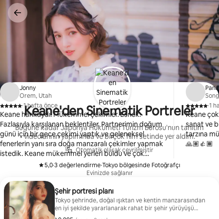
İçeriğe
atla
Jonny
Pana
Orem, Utah
Song
·
1 hafta önce
·
1 h
Keane'den Sinematik Portreler
,
,
Keane harikaydı. Mükemmel çekimler. Esnek.
Keane çok 
Fazlasıyla karşılanan beklentiler. Partnerimin doğum
sanat ve b
Bugüne kadar Japonya Hükûmeti Turizm Bürosu'nun tanıtım
günü için bir gece çekimi yaptık ve geleneksel
tarzına mü
videolarının yapımında ve birçok film setinde yer aldım.
fenerlerin yanı sıra doğa manzaralı çekimler yapmak
🙏🏽👍🏾
Otomatik olarak çevrilmiştir
istedik. Keane mükemmel yerleri buldu ve çok
yardımseverdi. Japonya'dan güzel bir anı arayan
5,0
·
3 değerlendirme
·
Tokyo bölgesinde Fotoğrafçı
,
,
herkese ısrarla tavsiye ederim.
Evinizde sağlanır
Şehir portresi planı
Tokyo şehrinde, doğal ışıktan ve kentin manzarasından
en iyi şekilde yararlanarak rahat bir şehir yürüyüşü
sırasında sinematik portreler çekeceğiz. Fotoğraf