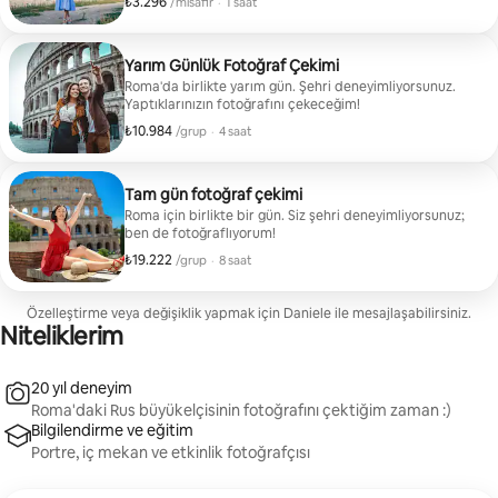
₺3.296
Misafir başına ₺3.296
,
/misafir
·
1 saat
Yarım Günlük Fotoğraf Çekimi
Roma'da birlikte yarım gün. Şehri deneyimliyorsunuz.
Yaptıklarınızın fotoğrafını çekeceğim!
₺10.984
Grup başına ₺10.984
,
/grup
·
4 saat
Tam gün fotoğraf çekimi
Roma için birlikte bir gün. Siz şehri deneyimliyorsunuz;
ben de fotoğraflıyorum!
₺19.222
Grup başına ₺19.222
,
/grup
·
8 saat
Özelleştirme veya değişiklik yapmak için Daniele ile mesajlaşabilirsiniz.
Niteliklerim
20 yıl deneyim
Roma'daki Rus büyükelçisinin fotoğrafını çektiğim zaman :)
Bilgilendirme ve eğitim
Portre, iç mekan ve etkinlik fotoğrafçısı