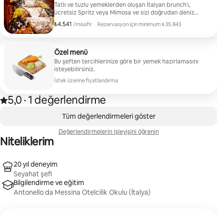
Tatlı ve tuzlu yemeklerden oluşan İtalyan brunch'ı,
ücretsiz Spritz veya Mimosa ve sizi doğrudan deniz
kenarına götürecek İtalyan plak müzikleri.
₺4.541
Misafir başına ₺4.541
/misafir
·
Rezervasyon için minimum ₺35.843
Rezervasyon için minimum ₺35.843
Özel menü
Bu şeften tercihlerinize göre bir yemek hazırlamasını
isteyebilirsiniz.
İstek üzerine fiyatlandırma
5,0
·
1 değerlendirme
1 değerlendirmede 5 üzerinden 5,0 yıldız aldı
,
0/0 öge gösteriliyor
Tüm değerlendirmeleri göster
Değerlendirmelerin işleyişini öğrenin
Niteliklerim
20 yıl deneyim
Seyahat şefi
Bilgilendirme ve eğitim
Antonello da Messina Otelcilik Okulu (İtalya)