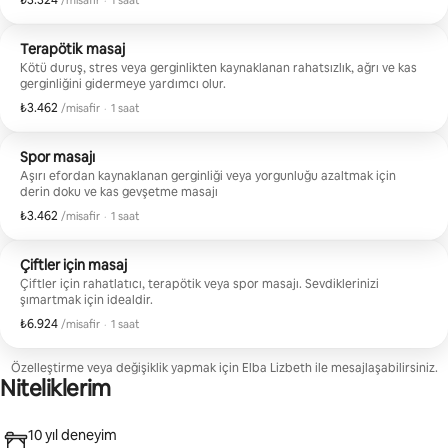
₺3.324
/misafir
·
1 saat
Terapötik masaj
Kötü duruş, stres veya gerginlikten kaynaklanan rahatsızlık, ağrı ve kas
gerginliğini gidermeye yardımcı olur.
₺3.462
Misafir başına ₺3.462
,
/misafir
·
1 saat
Spor masajı
Aşırı efordan kaynaklanan gerginliği veya yorgunluğu azaltmak için
derin doku ve kas gevşetme masajı
₺3.462
Misafir başına ₺3.462
,
/misafir
·
1 saat
Çiftler için masaj
Çiftler için rahatlatıcı, terapötik veya spor masajı. Sevdiklerinizi
şımartmak için idealdir.
₺6.924
Misafir başına ₺6.924
,
/misafir
·
1 saat
Özelleştirme veya değişiklik yapmak için Elba Lizbeth ile mesajlaşabilirsiniz.
Niteliklerim
10 yıl deneyim