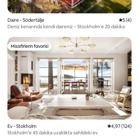
Daire - Södertälje
5 üzerin
5 (4)
Deniz kenarında kendi daireniz – Stockholm'e 20 dakika
Misafirlerin favorisi
Misafirlerin favorisi
Ev - Stokholm
5 üzerinden or
4,97 (124)
Stokholm'e 45 dakika uzaklıkta sahildeki ev