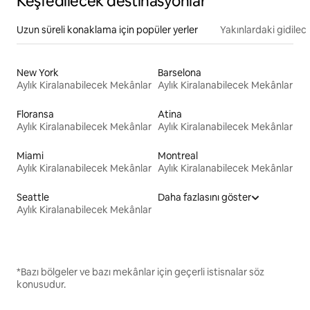
Keşfedilecek destinasyonlar
Uzun süreli konaklama için popüler yerler
Yakınlardaki gidilec
New York
Barselona
Aylık Kiralanabilecek Mekânlar
Aylık Kiralanabilecek Mekânlar
Floransa
Atina
Aylık Kiralanabilecek Mekânlar
Aylık Kiralanabilecek Mekânlar
Miami
Montreal
Aylık Kiralanabilecek Mekânlar
Aylık Kiralanabilecek Mekânlar
Seattle
Daha fazlasını göster
Aylık Kiralanabilecek Mekânlar
*Bazı bölgeler ve bazı mekânlar için geçerli istisnalar söz
konusudur.