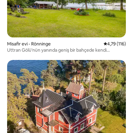
Misafir evi - Rönninge
5 üzerinden o
4,79 (116)
Uttran Gölü'nün yanında geniş bir bahçede kendi
misafirhaneniz