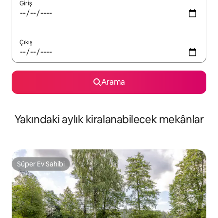
Giriş
Çıkış
Arama
Yakındaki aylık kiralanabilecek mekânlar
Süper Ev Sahibi
Süper Ev Sahibi