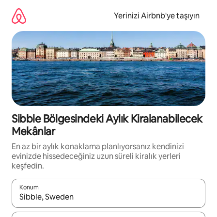
İçeriğe
atla
Yerinizi Airbnb'ye taşıyın
Sibble Bölgesindeki Aylık Kiralanabilecek
Mekânlar
En az bir aylık konaklama planlıyorsanız kendinizi
evinizde hissedeceğiniz uzun süreli kiralık yerleri
keşfedin.
Konum
Sonuçlar kullanılabilir olduğunda yukarı ve aşağı oklarıyla gezi