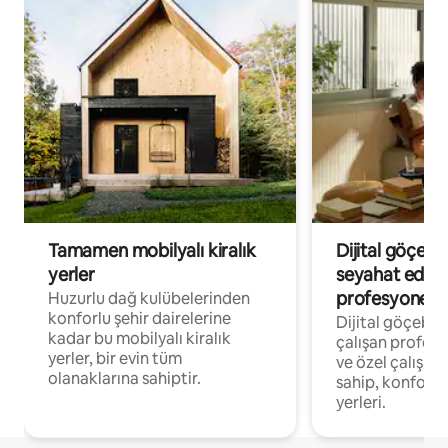
Tamamen mobilyalı kiralık
Dijital göçebe
yerler
seyahat eden
profesyonelle
Huzurlu dağ kulübelerinden
konforlu şehir dairelerine
Dijital göçebel
kadar bu mobilyalı kiralık
çalışan profesyo
yerler, bir evin tüm
ve özel çalışma
olanaklarına sahiptir.
sahip, konforl
yerleri.