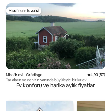
Misafirlerin favorisi
Misafirlerin favorisi
Misafir evi - Grödinge
5 üzerinden o
4,93 (57)
Tarlaların ve denizin yanında büyüleyici bir kır evi
Ev konforu ve harika aylık fiyatlar