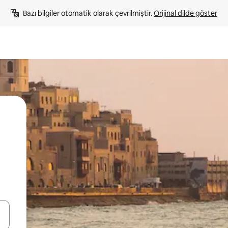
Bazı bilgiler otomatik olarak çevrilmiştir. 
Orijinal dilde göster
oklarıyla gezinin veya dokunarak ya da kaydırma hareketleriyle keşfedin