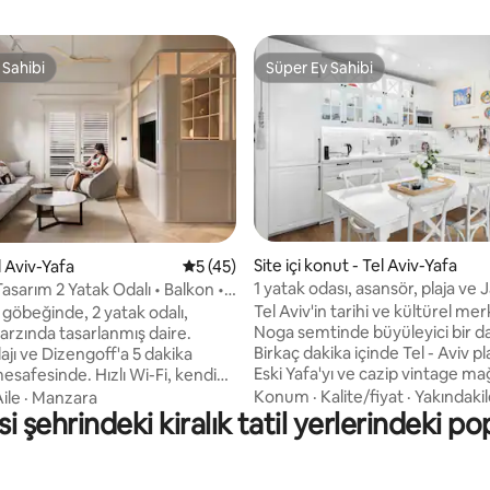
 Sahibi
Süper Ev Sahibi
 Sahibi
Süper Ev Sahibi
,97 puan, 174 değerlendirme
Site içi konut - Tel Aviv-Yafa
l Aviv-Yafa
5 üzerinden ortalama 5 puan, 45 değerl
5 (45)
1 yatak odası, asansör, plaja ve 
asarım 2 Yatak Odalı • Balkon •
400 m, ana yatak odası
+ Plaj
Tel Aviv'in tarihi ve kültürel mer
n göbeğinde, 2 yatak odalı,
Noga semtinde büyüleyici bir da
arzında tasarlanmış daire.
Birkaç dakika içinde Tel - Aviv pla
jı ve Dizengoff'a 5 dakika
Eski Yafa'yı ve cazip vintage ma
safesinde. Hızlı Wi-Fi, kendi
yerel restoranlarla canlı Bit Paza
riş ve güneşli bir balkon ile
Konum
·
Kalite/fiyat
·
Yakındakil
ile
·
Manzara
keşfedin. Yenilenen Neve - Tzedek
i şehrindeki kiralık tatil yerlerindeki p
ya uzaktan çalışma için
bölgesinin sokaklarında dolaşın,
ddesinin
Floransa'nın sanat ortamının ve
ında ve denize (Gordon plajı)
lezzetlerinin tadını çıkarın, Am
e mesafede, UNESCO'nun