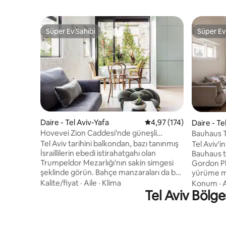
Süper Ev Sahibi
Süper Ev
Süper Ev Sahibi
Süper Ev
Daire - Tel Aviv-Yafa
5 üzerinden ortalama 4
4,97 (174)
Daire - Te
Hovevei Zion Caddesi'nde güneşli
Bauhaus T
balkonlu butik daire
Dizengoff 
Tel Aviv tarihini balkondan, bazı tanınmış
Tel Aviv'i
İsraillilerin ebedi istirahatgahı olan
Bauhaus t
Trumpeldor Mezarlığı'nın sakin simgesi
Gordon Pla
şeklinde görün. Bahçe manzaraları da bol
yürüme me
ve yerel sanatçılar ve tasarımcılar
kendine gi
Kalite/fiyat
·
Aile
·
Klima
Konum
·
A
tarafından birçok nesne var. Güzel,
Tel Aviv Bölges
aileler ve
sessiz, merkezi Hovevei Zion
mükemmel. Ünlü Dizengoff ca
Caddesi'nde, Bugrashov'un hemen
hemen dış
dışında, plaja sadece 4 dakika mesafede
400 metr