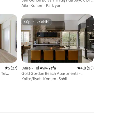
Ben Gurion Bulvarı'nın dışında büyülü bir
sahil dairesi (YENİ!)
Aile
·
Konum
·
Park yeri
Süper Ev Sahibi
Süper Ev Sahibi
endirme
5 üzerinden ortalama 5 puan, 27 değerlendirme
5 (27)
Daire - Tel Aviv-Yafa
5 üzerinden ortalam
4,8 (93)
 Tel
Gold Gordon Beach Apartments -
Şeflerin dairesi
Kalite/fiyat
·
Konum
·
Sahil