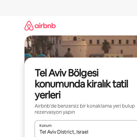
İçeriğe
atla
Tel Aviv Bölgesi
konumunda kiralık tatil
yerleri
Airbnb'de benzersiz bir konaklama yeri bulup
rezervasyon yapın
Konum
Sonuçlar kullanılabilir olduğunda yukarı ve aşağı 