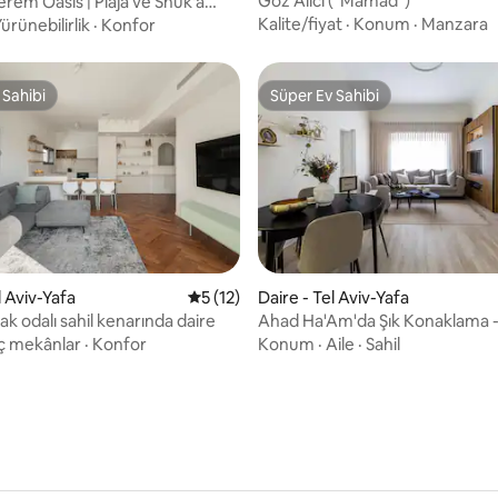
Göz Alıcı ("Mamad")
erem Oasis | Plaja ve Shuk'a
Kalite/fiyat
·
Konum
·
Manzara
ürünebilirlik
·
Konfor
 Sahibi
Süper Ev Sahibi
 Sahibi
Süper Ev Sahibi
ma 5 puan, 27 değerlendirme
l Aviv-Yafa
5 üzerinden ortalama 5 puan, 12 değerl
5 (12)
Daire - Tel Aviv-Yafa
ak odalı sahil kenarında daire
Ahad Ha'Am'da Şık Konaklama -
Aviv'in Kalbi!
İç mekânlar
·
Konfor
Konum
·
Aile
·
Sahil