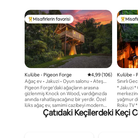
Misafirlerin favorisi
Misafir
Misafirlerin favorilerinden en beğenilenler arasında
Misafirle
Kulübe - Pigeon Forge
5 üzerinden ortalama 4
4,99 (106)
Kulübe - 
Ağaç ev • Jakuzi • Oyun salonu • Ateş
Sınırlı Ge
çukuru • Smokies
Yetişkinle
Pigeon Forge'daki ağaçların arasına
* Jakuzi * Özel * Pigeon Forge şehir
gizlenmiş Knock on Wood, vardığınızda
merkezine 2 dakika * 
anında rahatlayacağınız bir yerdir. Özel
yağmur duşu. * Elektrikli Şö
lüks ağaç ev, samimi cazibeyi modern
Roku TV *
Çatıdaki Keçilerdeki Keçi Co
konforla harmanlayarak huzurlu, sıcak ve
Ekstra tem
tamamen unutulmaz bir his veriyor.
Şampuan, 
Akşamlarınızı ışıkların altında jakuzide
Bornozlar sağlanır. * 
banyo yaparak, ateş çukurunun yanında
Keurig sağ
dinlenerek veya Smokies, Dollywood ve
tuvalet ot