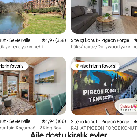
,96 puan, 245 değerlendirme
nut - Sevierville
5 üzerinden ortalama 4,97 puan, 358 değerl
4,97 (358)
Site içi konut - Pigeon Forge
5
ik yerlere yakın nehir
Lüks/havuz/Dollywood yakının
 konut.
lerin favorisi
Misafirlerin favorisi
rin favorilerinden en beğenilenler arasında
Misafirlerin favorilerinden en b
nut - Sevierville
5 üzerinden ortalama 4,94 puan, 166 değerl
4,94 (166)
,91 puan, 103 değerlendirme
Site içi konut - Pigeon Forge
5
ntain Kaçamağı | 2 King Boy
RAHAT PIGEON FORGE KONUT
Aile dostu kiralık evler
topark
PARKWAY'E 1/2 MİL YÜRÜME