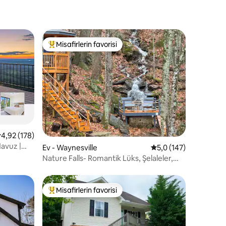
Misafirlerin favorisi
Misafirlerin favorilerinden en beğenilenler arasında
 üzerinden ortalama 4,92 puan, 178 değerlendirme
4,92 (178)
endirme
Havuz |
Ev - Waynesville
5 üzerinden ortalama
5,0 (147)
Nature Falls- Romantik Lüks, Şelaleler,
Ağaç Ev
Misafirlerin favorisi
Misafirlerin favorilerinden en beğenilenler arasında