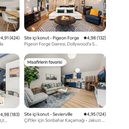
endirme
 üzerinden ortalama 4,91 puan, 424 değerlendirme
4,91 (424)
Site içi konut - Pigeon Forge
5 üzerinden ortalama 
4,98 (132)
da
Pigeon Forge Dairesi, Dollywood'a 5
dakika mesafede
Misafirlerin favorisi
eğenilenler arasında
Misafirlerin favorisi
endirme
Site içi konut - Sevierville
5 üzerinden ortalama 
4,95 (124)
 üzerinden ortalama 4,98 puan, 183 değerlendirme
4,98 (183)
Çiftler için Sonbahar Kaçamağı • Jakuzi •
U!
Ateş Çukuru