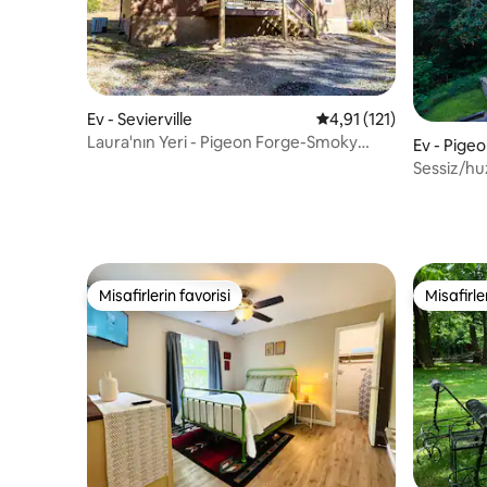
Ev - Sevierville
5 üzerinden ortalama 
4,91 (121)
Laura'nın Yeri - Pigeon Forge-Smoky
Ev - Pige
Mtns-Seviervill
Sessiz/hu
dakika
Misafirlerin favorisi
Misafirle
Misafirlerin favorisi
Misafirle