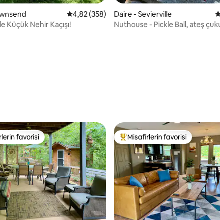
Townsend
5 üzerinden ortalama 4,82 puan, 358 değerl
4,82 (358)
Daire - Sevierville
5
,97 puan, 168 değerlendirme
e Küçük Nehir Kaçışı!
Nuthouse - Pickle Ball, ateş çuk
manzarası
lerin favorisi
Misafirlerin favorisi
rin favorilerinden en beğenilenler arasında
Misafirlerin favorilerinden en b