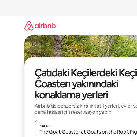
İçeriğe
atla
Çatıdaki Keçilerdeki Keçi
Coasterı yakınındaki
konaklama yerleri
Airbnb'de benzersiz kiralık tatil yerleri, evler v
daha fazlası için rezervasyon yapın
Konum
Sonuçlar kullanılabilir olduğunda yukarı ve aşağı 