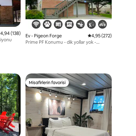
 üzerinden ortalama 4,94 puan, 138 değerlendirme
4,94 (138)
Ev - Pigeon Forge
5 üzerinden ortalama 
4,95 (272)
siyonu
endirme
Prime PF Konumu - dik yollar yok -
DollyWood - Ada
Misafirlerin favorisi
eğenilenler arasında
Misafirlerin favorisi