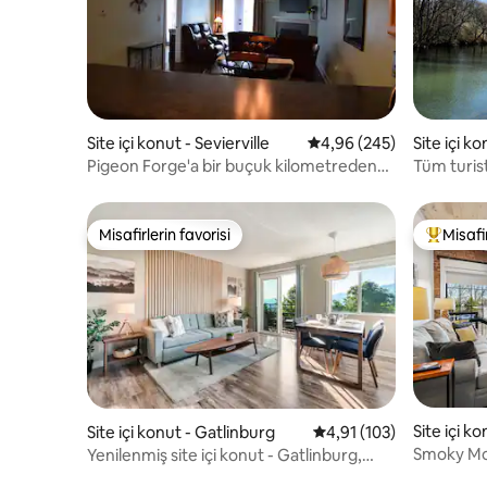
Site içi konut - Sevierville
5 üzerinden ortalama 4
4,96 (245)
Site içi ko
Pigeon Forge'a bir buçuk kilometreden
Tüm turist
daha az mesafede, nehir kenarında!
kenarında
Misafirlerin favorisi
Misafir
Misafirlerin favorisi
Misafirle
Site içi ko
Site içi konut - Gatlinburg
5 üzerinden ortalama 4
4,91 (103)
Smoky Mou
Yenilenmiş site içi konut - Gatlinburg,
Yatak | O
Tennessee