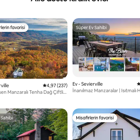
MESAFESİNDE!
lerin favorisi
Süper Ev Sahibi
rin favorilerinden en beğenilenler arasında
Süper Ev Sahibi
,99 puan, 135 değerlendirme
Ev - Sevierville
5
ville
5 üzerinden ortalama 4,97 puan, 237 değerl
4,97 (237)
İnanılmaz Manzaralar | Isıtmalı 
en Manzaralı Tenha Dağ Çiftlik
Gurme Mutfak
 Sahibi
Misafirlerin favorisi
 Sahibi
Misafirlerin favorisi