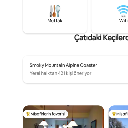
Gatlinburg'u keşfettiğiniz bir günün
döngüleri 
ardından yüksek tavanların altında
temiz tutar. * Bluetooth hoparlör
kıvrılarak geçirin. 🎩2 dakika PKWY 🎡
kablosuz 
Dolly'ye 4,8 km 🏔️Gatlin'e 9,6 km 🌊1,6
ızga
Mutfak
Wifi
km. Ada 📶 655 Mbps kablosuz internet
bağlantısı
Çatıdaki Keçiler
Smoky Mountain Alpine Coaster
Yerel halktan 421 kişi öneriyor
Misafirlerin favorisi
Misafir
Misafirlerin favorilerinden en beğenilenler arasında
Misafirle