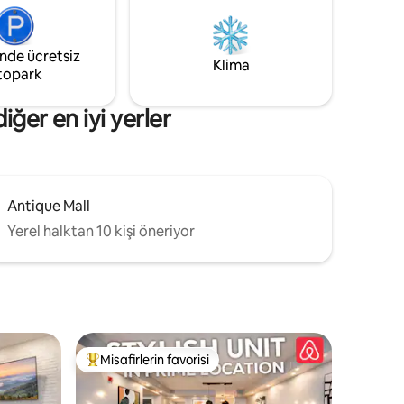
çıkarın.
gibi bir konaklama için ihtiyacınız olan her
l bir
şey vardır. 🏡💕 Işıklarla kaplı garaj yoluna
ra, ateş
girdiğiniz andan itibaren kendinizi bir
inde ücretsiz
ları
masal kaçamağına adım atmış gibi
Klima
topark
üçük evler
hissedeceksiniz.
ğer en iyi yerler
Antique Mall
Yerel halktan 10 kişi öneriyor
Misafirlerin favorisi
eğenilenler arasında
Misafirlerin favorilerinden en beğenilenler arasında