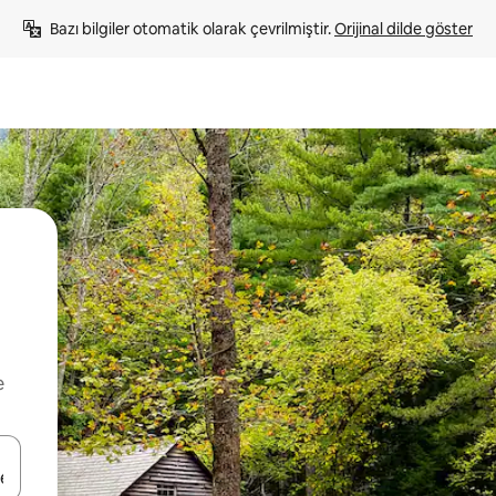
Bazı bilgiler otomatik olarak çevrilmiştir. 
Orijinal dilde göster
e
oklarıyla gezinin veya dokunarak ya da kaydırma hareketleriyle keşfedin