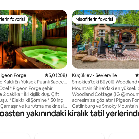
lerin favorisi
Misafirlerin favorisi
rin favorilerinden en beğenilenler arasında
Misafirlerin favorisi
,99 puan, 106 değerlendirme
Pigeon Forge
5 üzerinden ortalama 5,0 puan, 208 değerl
5,0 (208)
Küçük ev - Sevierville
5
ce Kaldı En Yüksek Puanlı Sadece
Smokies'teki Büyülü Woodland 
r İçin Kulübe
Mountain Shire'daki en yüksek 
İki kişilik duş. Çift
Woodland Cottage (IG @mount
mine * 50 inç
adresimize göz atın) Pigeon Fo
 Çamaşır ve kurutma makinesi *
Gatlinburg ve Smoky Mountain M
asterı yakınındaki kiralık tatil yerleri
izlik malzemeleri sağlıyoruz *
Parkı'ndaki en iyi turistik yerler
saç kremi, duş jeli mevcuttur. *
dakika mesafededir. Queen boy 
K - cup ve krema ile
çatı katı, çekyatlı oturma odası 
lanmıştır (8 kapsül). * Bide
RokuTV, kablosuz internet bağla
urağı, oturak ısıtıcısı, yıkama
küçük mutfak ve duşlu banyo i