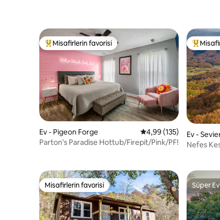
Misafirlerin favorisi
Misafir
Misafirlerin favorilerinden en beğenilenler arasında
Misafirle
Ev - Pigeon Forge
5 üzerinden ortalama 4
4,99 (135)
Ev - Sevier
Parton's Paradise Hottub/Firepit/Pink/PF!
Nefes Kes
Evi
Misafirlerin favorisi
Süper Ev
Misafirlerin favorisi
Süper Ev