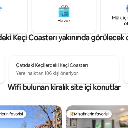
ve kurutucu ile her şeyi ekstra
fitkarelik yaşam alanının keyfini 
 * Hızlı
Açık hava olanakları arasında öze
internet bağlantısı. *Kömürlü
chiminea ve ortak barbekü/ızga
Mülk iç
ra *Ek: Baharatlı ve Romantik paket
çukuru ve veranda/veranda alan
Havuz
o
bulunmaktadır. Mülkte başka k
de var.
deki Keçi Coasterı yakınında görülecek di
Çatıdaki Keçilerdeki Keçi Coasterı
Yerel halktan 106 kişi öneriyor
Wifi bulunan kiralık site içi konutlar
lerin favorisi
Misafirlerin favorisi
rin favorilerinden en beğenilenler arasında
Misafirlerin favorilerinden en b