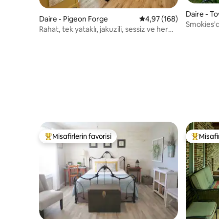
Daire - 
Daire - Pigeon Forge
5 üzerinden ortalama 4
4,97 (168)
Smokies'd
Rahat, tek yataklı, jakuzili, sessiz ve her
şeye yakın
Misafirlerin favorisi
Misafir
Misafirlerin favorilerinden en beğenilenler arasında
Misafirle