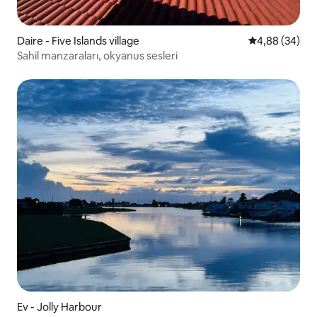
Daire - Five Islands village
5 üzerinden o
4,88 (34)
Sahil manzaraları, okyanus sesleri
Ev - Jolly Harbour