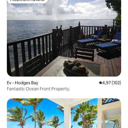
Misafirlerin favorisi
Ev - Hodges Bay
5 üzerinden or
4,97 (102)
Fantastic Ocean Front Property.