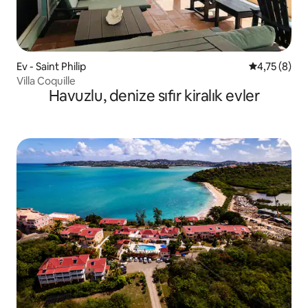
Ev - Saint Philip
5 üzerinden
4,75 (8)
Villa Coquille
Havuzlu, denize sıfır kiralık evler