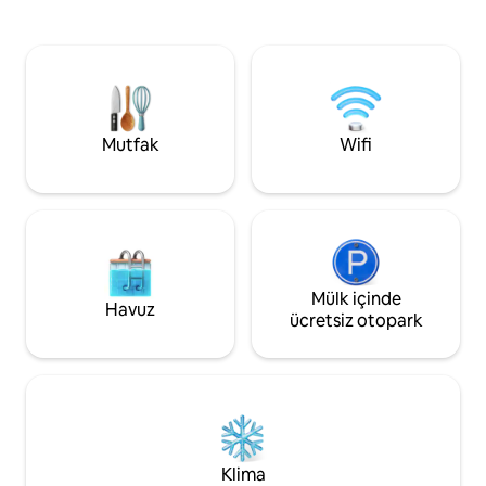
havada yemek yemenin keyfini çıkarın.
kıyısında yer alan b
Burası gün batımını izlemek için en
restoranlara, alışv
sevdiğimiz yer. Sadece kısa bir yürüyüş
tesislerine dakikalar
mesafesinde plajda sunulan çeşitli
Johns, Betty's Hop
restoranlar, su sporları ve turlar
diğer sitelere kola
bulunmaktadır. Otopark ve çamaşırhane
gününüzü güzel gü
hizmetleri ücretsizdir ve tesiste
yıldızlarla dolu gök
Mutfak
Wifi
bulunmaktadır. Karayip Blues'umuz
dinlendirici bir inzi
üzüntünüzü giderecek.
Mülk içinde
Havuz
ücretsiz otopark
Klima