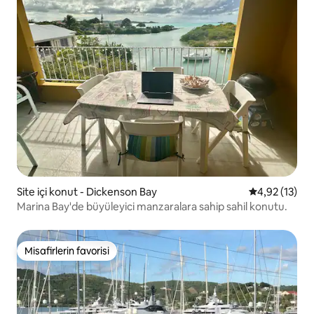
Site içi konut - Dickenson Bay
5 üzerinden 
4,92 (13)
Marina Bay'de büyüleyici manzaralara sahip sahil konutu.
Misafirlerin favorisi
Misafirlerin favorisi