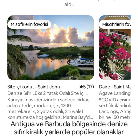
aldı.
Misafirlerin favorisi
Misafirlerin favoris
Misafirlerin favorisi
Misafirlerin favoris
Site içi konut - Saint John
5 üzerinden ortalama 5 pua
5 (17)
Daire - Saint Mary
Denize Sıfır Lüks 2 Yatak Odalı Site İçi
Agave Landings Be
Konut
Apt-Üst Kat
Karayip mavi denizinden sadece birkaç
!!COVID açısından
adım ötede, modern, şık, 1200
sertifikalandırıldı 
metrekarelik, 2 yatak odalı, 2 tuvaletli
Landings, Antigua'n
konutumuza hoş geldiniz. Marina Bay'de,
birine 150 metred
Antigua ve Barbuda bölgesinde denize
bir mil uzunluğundaki Dickenson Bay
uygun fiyatı uygun, 
Plajı'nda bulunmaktadır. Barbekü ile
iki banyolu dairele
sıfır kiralık yerlerde popüler olanaklar
donatılmış geniş balkonumuzda açık
kulübedir. Antigua