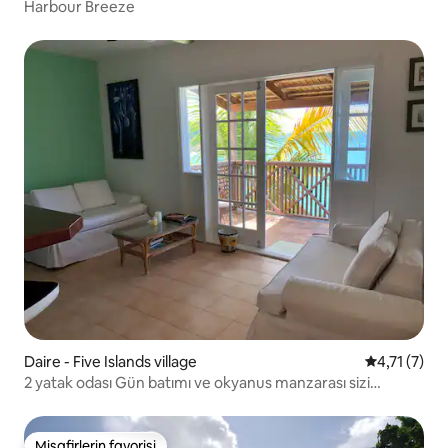
Harbour Breeze
Daire - Five Islands village
5 üzerinden
4,71 (7)
2 yatak odası Gün batımı ve okyanus manzarası sizi
bekliyor
Misafirlerin favorisi