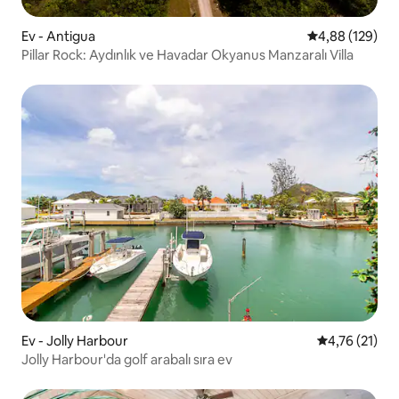
Ev - Antigua
5 üzerinden or
4,88 (129)
Pillar Rock: Aydınlık ve Havadar Okyanus Manzaralı Villa
Ev - Jolly Harbour
5 üzerinden 
4,76 (21)
Jolly Harbour'da golf arabalı sıra ev