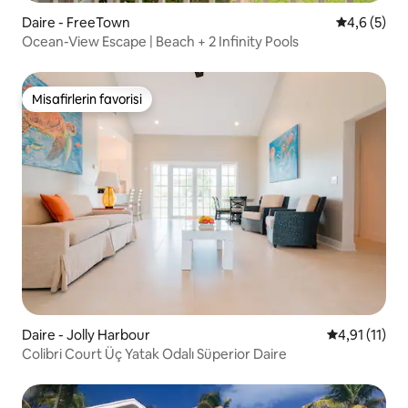
Daire - FreeTown
5 üzerinde
4,6 (5)
Ocean-View Escape | Beach + 2 Infinity Pools
Misafirlerin favorisi
Misafirlerin favorisi
Daire - Jolly Harbour
5 üzerinden 
4,91 (11)
Colibri Court Üç Yatak Odalı Süperior Daire