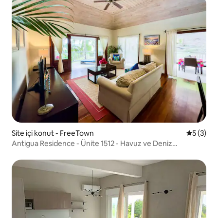
Site içi konut - FreeTown
5 üzerin
5 (3)
Antigua Residence - Ünite 1512 - Havuz ve Deniz
Manzarası