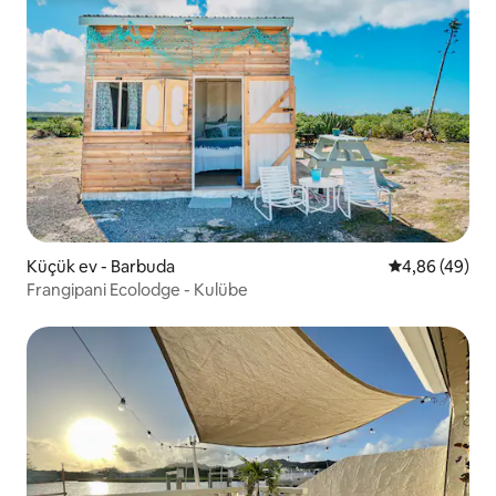
Küçük ev - Barbuda
5 üzerinden o
4,86 (49)
Frangipani Ecolodge - Kulübe