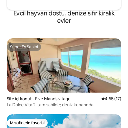
Evcil hayvan dostu, denize sıfır kiralık
evler
Süper Ev Sahibi
Süper Ev Sahibi
Site içi konut - Five Islands village
5 üzerinden 
4,65 (17)
La Dolce Vita 2; tam sahilde; deniz kenarında
Misafirlerin favorisi
Misafirlerin favorisi